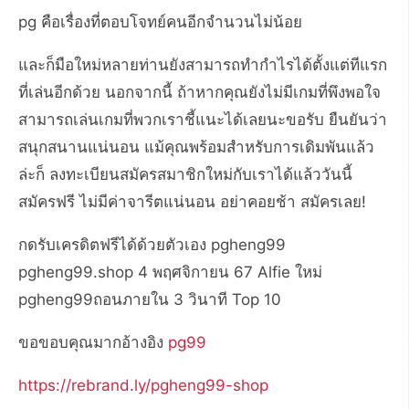
pg คือเรื่องที่ตอบโจทย์คนอีกจำนวนไม่น้อย
และก็มือใหม่หลายท่านยังสามารถทำกำไรได้ตั้งแต่ทีแรก
ที่เล่นอีกด้วย นอกจากนี้ ถ้าหากคุณยังไม่มีเกมที่พึงพอใจ
สามารถเล่นเกมที่พวกเราชี้แนะได้เลยนะขอรับ ยืนยันว่า
สนุกสนานแน่นอน แม้คุณพร้อมสำหรับการเดิมพันแล้ว
ล่ะก็ ลงทะเบียนสมัครสมาชิกใหม่กับเราได้แล้ววันนี้
สมัครฟรี ไม่มีค่าจารีตแน่นอน อย่าคอยช้า สมัครเลย!
กดรับเครดิตฟรีได้ด้วยตัวเอง pgheng99
pgheng99.shop 4 พฤศจิกายน 67 Alfie ใหม่
pgheng99ถอนภายใน 3 วินาที Top 10
ขอขอบคุณมากอ้างอิง
pg99
https://rebrand.ly/pgheng99-shop