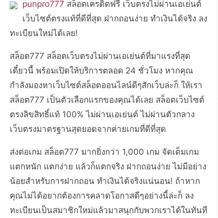
punpro777
สล็อตเครดิตฟรี เว็บตรงไม่ผ่านเอเย่นต์
เว็บไซต์ตรงแท้ที่ดีที่สุด ฝากถอนง่าย ทำเงินได้จริง ลง
ทะเบียนใหม่ได้เลย!
สล็อต777 สล็อตเว็บตรงไม่ผ่านเอเย่นต์ที่มาแรงที่สุด
เดี๋ยวนี้ พร้อมเปิดให้บริการตลอด 24 ชั่วโมง หากคุณ
กำลังมองหาเว็บไซต์สล็อตออนไลน์ดีๆสักเว็บล่ะก็ ให้เรา
สล็อต777 เป็นตัวเลือกแรกของคุณได้เลย สล็อตเว็บไซต์
ตรงลิขสิทธิ์แท้ 100% ไม่ผ่านเอเย่นต์ ไม่ผ่านตัวกลาง
เว็บตรงมาตรฐานสุดยอดจากค่ายเกมที่ดีที่สุด
ส่งต่อเกม สล็อต777 มากยิ่งกว่า 1,000 เกม จัดเต็มเกม
แตกหนัก แตกง่าย แล้วก็แตกจริง ฝากถอนง่าย ไม่มีอย่าง
น้อยสำหรับการฝากถอน ทำเงินได้จริงแน่นอน! ถ้าหาก
คุณไม่ได้อยากต้องการคลาดโอกาสดีๆอย่างนี้ล่ะก็ ลง
ทะเบียนเป็นสมาชิกใหม่แล้วมาสนุกกับพวกเราได้ในทันที