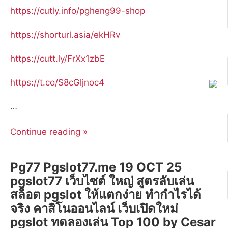
https://cutly.info/pgheng99-shop
https://shorturl.asia/ekHRv
https://cutt.ly/FrXx1zbE
https://t.co/S8cGljnoc4
…
Continue reading »
Pg77 Pgslot77.me 19 OCT 25
pgslot77 เว็บไซต์ ใหญ่ สูตรลับเล่น
สล็อต pgslot ให้แตกง่าย ทำกำไรได้
จริง คาสิโนออนไลน์ เว็บเปิดใหม่
pgslot ทดลองเล่น Top 100 by Cesar