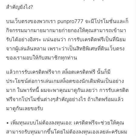
สำคัญยังไง?
บนเว็บตรงของพวกเรา punpro777 จะมีโปรโมชั่นและก็
กิจกรรมมากมายมากมายก่ายกองให้คุณสามารถเข้ามา
รับได้อย่างอิสระ แน่นอนว่า การรับเครดิตฟรีเป็นที่นิยม
จากผู้เล่นล้นหลาม เพราะว่าเป็นสิทธิพิเศษที่ดินเว็บตรง
ของเรามอบให้กับสมาชิกทุกท่าน
แล้วการรับเครดิตฟรีจาก สล็อตเครดิตฟรี นั้นก็มี
ประโยชน์ต่อการเล่นเกมสล็อตของนักเดิมพันเป็นอย่าง
มาก ในพาร์ทนี้ ผมจะพาคุณมาดูกันเลยว่า การรับเครดิต
ฟรีจากโปรโมชั่นต่างๆสำคัญอย่างไร ถ้าเกิดพร้อมแล้ว
มาดูกันเลยขอรับ
• เพิ่มทุนแบบไม่ต้องลงทุนเอง: เครดิตฟรีจะช่วยให้คุณ
สามารถรับทุนมากขึ้นโดยไม่ต้องลงทุนเองเลยล่ะครับผม