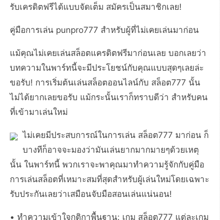
รับเครดิตฟรีได้แบบจัดเต็ม สมัครเป็นสมาชิกเลย!
คู่มือการเล่น punpro777 สำหรับผู้ที่ไม่เคยเล่นมาก่อน
แม้คุณไม่เคยเล่นสล็อตแครดิตฟรีมาก่อนเลย บอกเลยว่า
บทความในพาร์ทนี้จะมีประโยชน์กับคุณแบบสุดๆเลยล่ะ
ขอรับ! การเริ่มต้นเล่นสล็อตออนไลน์กับ สล็อต777 นั้น
ไม่ได้ยากเลยขอรับ แม้กระนั้นเราก็ทราบดีว่า สำหรับคน
ที่เข้ามาเล่นใหม่
ไม่เคยมีประสบการณ์ในการเล่น สล็อต777 มาก่อน ก็
บางทีก็อาจจะมองว่ามันเล่นยากมากมายๆด้วยเหตุ
นั้น ในพาร์ทนี้ พวกเราจะพาคุณมาทำความรู้จักกับคู่มือ
การเล่นสล็อตที่เหมาะสมที่สุดสำหรับผู้เล่นใหม่โดยเฉพาะ
รับประกันเลยว่าเสมือนจับมือสอนเล่นแน่นอน!
• ทำความเข้าใจกติกาพื้นฐาน: เกม สล็อต777 แต่ละเกม