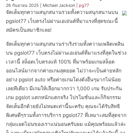
26 กันยายน 2025 | Michael Jackson |
pg77
จัดเต็มทุกความสนุกสนานรวมทั้งความสนุกสนานบน
pgslot77 เว็บตรงไม่ผ่านเอเย่นต์ที่มาแรงที่สุดขณะนี้
สมัครเป็นสมาชิกเลย!
จัดเต็มทุกความสนุกสนานร่าเริงรวมทั้งความเพลิดเพลิน
บน pgslot77 เว็บตรงไม่ผ่านเอเย่นต์ที่มาแรงที่สุดในช่วง
เวลานี้ สล็อตเว็บตรงแท้ 100% ที่มาพร้อมเกมสล็อต
ออนไลน์มากจากค่ายเกมสุดยอด ไม่ว่าจะเป็นค่ายหลัก
อย่าง pgslot auto หรือค่ายเกมโด่งดังอื่นๆมากไม่น้อย
เลยทีเดียว มีเกมให้เลือกมากกว่า 1,000 เกม รับประกัน
เกม pgslot แตกหนักแตกจริง โปรโมชั่นและก็กิจกรรม
จัดเต็มอีกด้วยยังไม่หมดเท่านี้นะครับ คุณจะได้รับสิทธิ
พิเศษดีๆรวมทั้งการบริการ pgslot77 ที่เหมาะสมที่สุดจาก
กลุ่มแอดไม่นของเราแน่นอนครับผม แม้คุณพร้อมแล้วล่ะ
ก็ ลงทะเบียนสมัครสมาชิกใหม่กับพวกเราได้แล้ววันนี้ ลง