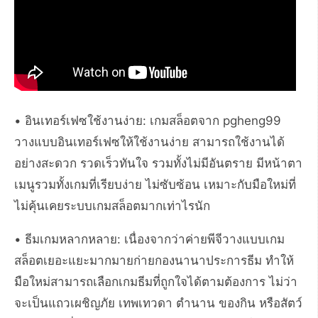
• อินเทอร์เฟซใช้งานง่าย: เกมสล็อตจาก pgheng99
วางแบบอินเทอร์เฟซให้ใช้งานง่าย สามารถใช้งานได้
อย่างสะดวก รวดเร็วทันใจ รวมทั้งไม่มีอันตราย มีหน้าตา
เมนูรวมทั้งเกมที่เรียบง่าย ไม่ซับซ้อน เหมาะกับมือใหม่ที่
ไม่คุ้นเคยระบบเกมสล็อตมากเท่าไรนัก
• ธีมเกมหลากหลาย: เนื่องจากว่าค่ายพีจีวางแบบเกม
สล็อตเยอะแยะมากมายก่ายกองนานาประการธีม ทำให้
มือใหม่สามารถเลือกเกมธีมที่ถูกใจได้ตามต้องการ ไม่ว่า
จะเป็นแถวเผชิญภัย เทพเทวดา ตำนาน ของกิน หรือสัตว์