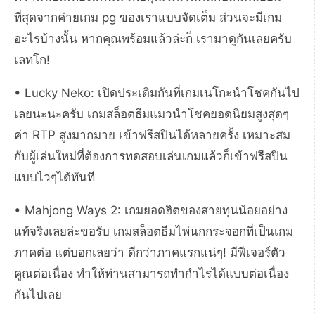
ที่สุดจากค่ายเกม pg ของเราแบบจัดเต็ม ส่วนจะมีเกม
อะไรบ้างนั้น หากคุณพร้อมแล้วล่ะก็ เรามาดูกันเลยครับ
เลทโก!
• Lucky Neko: เปิดประเดิมกันที่เกมเนโกะนำโชคกันไป
เลยนะนะครับ เกมสล็อตธีมแมวนำโชคยอดนิยมสูงสุดๆ
ค่า RTP สูงมากมาย เข้าฟรีสปินได้หลายครั้ง เหมาะสม
กับผู้เล่นใหม่ที่ต้องการทดสอบเล่นเกมแล้วก็เข้าฟรีสปิน
แบบไวๆได้ทันที
• Mahjong Ways 2: เกมยอดฮิตของสายทุนน้อยอย่าง
แท้จริงเลยล่ะขอรับ เกมสล็อตธีมไพ่นกกระจอกที่เป็นเกม
ภาคต่อ แต่บอกเลยว่า ดีกว่าภาคแรกแน่ๆ! มีฟีเจอร์ตัว
คูณต่อเนื่อง ทำให้ท่านสามารถทำกำไรได้แบบต่อเนื่อง
กันไปเลย