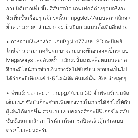
สามมิติมากเพิ่มขึ้น สีสันสดใส เอฟเฟกต์ต่างๆสมจริงสม
จังเพิ่มขึ้นเรื่อยๆ แม้กระนั้นเกมpgslot77แบบคลาสสิกจะ
ย้ำความง่ายๆ ส่วนมากจะเป็นธีมเกมแบบดั้งเดิมอีกด้วย
• การจ่ายเงินรางวัล: เกมPgslot77แบบ 3D จะมีเพย์
ไลน์จำนวนมากครับผม บางเกมบางทีก็อาจจะเป็นระบบ
Megaways เลยด้วยซ้ำ แม้กระนั้นเกมสล็อตแบบคลาส
สิกจะมีไลน์การจ่ายเงินรางวัลไม่ซับซ้อน อาจจะเป็นไป
ได้ว่าจะมีเพียงแค่ 1-5 ไลน์เดิมพันแค่นั้น เรียบง่ายสุดๆ
• ฟีพบร์: บอกเลยว่า เกมpg77แบบ 3D ย้ำฟีพบร์แบบจัด
เต็มแน่ๆ ซึ่งมันก็จะช่วยเพิ่มช่องทางในการได้กำไรให้กับ
ผู้เล่นได้มากขึ้น ส่วนเกมแบบคลาสสิกจะมีฟีเจอร์ไม่สลับ
ซับซ้อนมากสักเท่าไรนัก เน้นการสปินแล้วลุ้นกันแบบ
ตรงๆไปเลยนะครับ