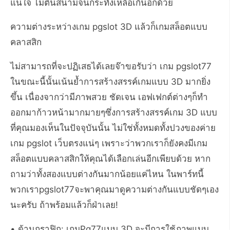
แน่ใจ ไม่ตื่นสนามจนกระทั่งเหลือเกินอีกด้วย
ความต่างระหว่างเกม pgslot 3D แล้วก็เกมสล็อตแบบ
คลาสสิก
ไม่สามารถที่จะปฏิเสธได้เลยจ๊าขอรับว่า เกม pgslot77
ในขณะนี้นั้นเน้นย้ำการสร้างสรรค์เกมแบบ 3D มากยิ่ง
ขึ้น เนื่องจากว่ามีภาพสวย ชัดเจน เอฟเฟกต์ต่างๆก็ทำ
ออกมาก้าวหน้ามากมายๆซึ่งการสร้างสรรค์เกม 3D แบบ
ที่คุณมองเห็นในปัจจุบันนั้น ไม่ใช่ทั้งหมดทั้งปวงของค่าย
เกม pgslot เว็บตรงแน่ๆ เพราะว่าพวกเราก็ยังคงมีเกม
สล็อตแบบคลาสสิกให้คุณได้เลือกเล่นอีกเพียบด้วย หาก
ถามว่าทั้งสองแบบต่างกันมากน้อยแค่ไหน ในพาร์ทนี้
พวกเราpgslot77จะพาคุณมาดูความต่างกันแบบชัดๆเอง
นะครับ ถ้าพร้อมแล้วก็ฝ่าเลย!
• ด้านกราฟิก: เกมPg77แบบ 3D จะมีการใช้ภาพแบบ