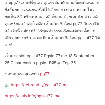
เกมpg77แบบฟรีๆแล้ว คุณจะสนุกกับเกมสล็อตที่เล่นมาก
ยิ่งขึ้นอย่างแน่นอน ซึ่งมีให้เลือกอย่างหลากหลาย ไม่ว่า
จะเป็น 3D หรือแบบคลาสสิกก็ตาม ด้วยเหตุดังกล่าว แม้
คุณพร้อมแล้วล่ะก็ สมัครเป็นสมาชิกใหม่ pg77 กับเราได้
แล้ววันนี้ สมัครฟรี! ไร้คุณค่าธรรมเนียมแม้กระทั้งบาท
เดียว อย่ารอช้า ลงทะเบียนเป็นสมาชิกใหม่ pgslot77 ได้
เลย!
เว็บตรง slot pgslot77 Pgslot77.me 18 September
25 Cesar casino pgslot ที่ดีที่สุด Top 35
ขอขอบพระคุณweb
pg77
https://rebrand.ly/pgslot77-me
https://cutly.info/pgslot77-me