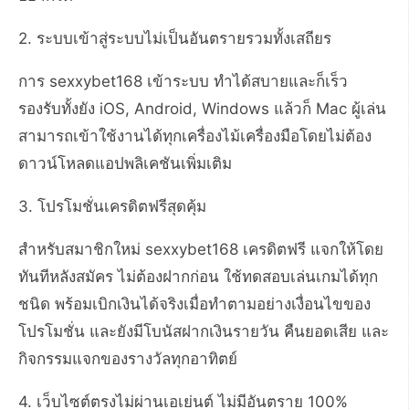
2. ระบบเข้าสู่ระบบไม่เป็นอันตรายรวมทั้งเสถียร
การ sexxybet168 เข้าระบบ ทำได้สบายและก็เร็ว
รองรับทั้งยัง iOS, Android, Windows แล้วก็ Mac ผู้เล่น
สามารถเข้าใช้งานได้ทุกเครื่องไม้เครื่องมือโดยไม่ต้อง
ดาวน์โหลดแอปพลิเคชันเพิ่มเติม
3. โปรโมชั่นเครดิตฟรีสุดคุ้ม
สำหรับสมาชิกใหม่ sexxybet168 เครดิตฟรี แจกให้โดย
ทันทีหลังสมัคร ไม่ต้องฝากก่อน ใช้ทดสอบเล่นเกมได้ทุก
ชนิด พร้อมเบิกเงินได้จริงเมื่อทำตามอย่างเงื่อนไขของ
โปรโมชั่น และยังมีโบนัสฝากเงินรายวัน คืนยอดเสีย และ
กิจกรรมแจกของรางวัลทุกอาทิตย์
4. เว็บไซต์ตรงไม่ผ่านเอเย่นต์ ไม่มีอันตราย 100%