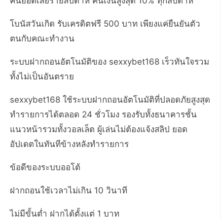
คืนยอดเสียรายสัปดาห์ คืนเงินสูงสุด 10% ทุกสัปดาห์
โบนัสวันเกิด รับเครดิตฟรี 500 บาท เพียงแค่ยืนยันตัว
ตนกับคณะทำงาน
ระบบฝากถอนอัตโนมัติของ sexxybet168 เร็วทันใจรวม
ทั้งไม่เป็นอันตราย
sexxybet168 ใช้ระบบฝากถอนอัตโนมัติที่ปลอดภัยสูงสุด
ทำรายการได้ตลอด 24 ชั่วโมง รองรับทั้งธนาคารชั้น
แนวหน้ารวมทั้งวอลเล็ต ผู้เล่นไม่ต้องแจ้งสลิป ยอด
อัปเดตในทันทีข้างหลังทำรายการ
ข้อดีของระบบออโต้
ฝากถอนใช้เวลาไม่เกิน 10 วินาที
ไม่มีขั้นต่ำ ฝากได้ตั้งแต่ 1 บาท