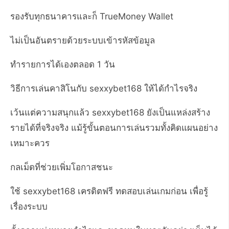
รองรับทุกธนาคารและก็ TrueMoney Wallet
ไม่เป็นอันตรายด้วยระบบเข้ารหัสข้อมูล
ทำรายการได้เองตลอด 1 วัน
วิธีการเล่นคาสิโนกับ sexxybet168 ให้ได้กำไรจริง
เว้นแต่ความสนุกแล้ว sexxybet168 ยังเป็นแหล่งสร้าง
รายได้ที่จริงจริง แม้รู้ขั้นตอนการเล่นรวมทั้งคิดแผนอย่าง
เหมาะควร
กลเม็ดที่ช่วยเพิ่มโอกาสชนะ
ใช้ sexxybet168 เครดิตฟรี ทดสอบเล่นเกมก่อน เพื่อรู้
เรื่องระบบ