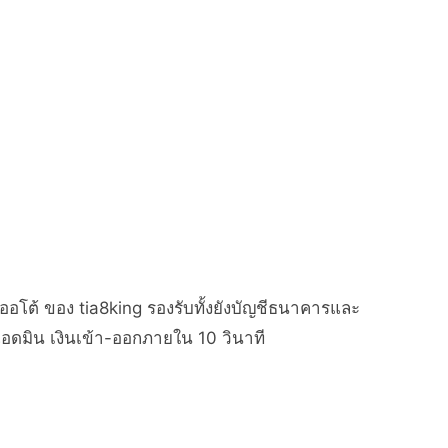
ออโต้ ของ tia8king รองรับทั้งยังบัญชีธนาคารและ
แอดมิน เงินเข้า-ออกภายใน 10 วินาที