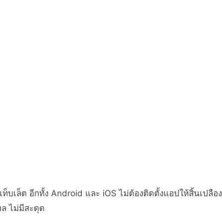
บเล็ต อีกทั้ง Android และ iOS ไม่ต้องติดตั้งแอปให้สิ้นเปลือง
หล ไม่มีสะดุด