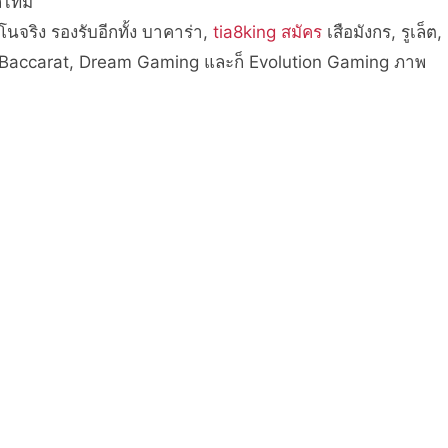
ไทม์
โนจริง รองรับอีกทั้ง บาคาร่า,
tia8king สมัคร
เสือมังกร, รูเล็ต,
 Baccarat, Dream Gaming และก็ Evolution Gaming ภาพ