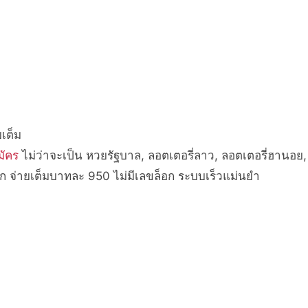
ยเต็ม
มัคร
ไม่ว่าจะเป็น หวยรัฐบาล, ลอตเตอรี่ลาว, ลอตเตอรี่ฮานอย,
งนอก จ่ายเต็มบาทละ 950 ไม่มีเลขล็อก ระบบเร็วแม่นยำ