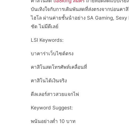
คาสิโนสด
tia8king สมัคร
ถ่ายทอดสดแบบเรียล
บันเทิงใจกับการเดิมพันสดที่ส่งตรงจากบ่อนคาสิ
ไฮโล ผ่านค่ายชั้นนำอย่าง SA Gaming, Sexy
ชัด ไม่มีดีเลย์
LSI Keywords:
บาคาร่าเว็บไซต์ตรง
คาสิโนสดโทรศัพท์เคลื่อนที่
คาสิโนได้เงินจริง
ดีลเลอร์สาวสวยแจกไพ่
Keyword Suggest:
พนันอย่างต่ำ 10 บาท