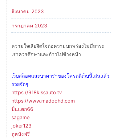
สิงหาคม 2023
กรกฎาคม 2023
ความใจเสียจิตใจต่อความบกพร่องไม่มีสาระ
เราควรศึกษาและก้าวไปข้างหน้า
เว็บสล็อตและบาคาร่าของโครตดีเว็บนี้เล่นแล้ว
รวยจัดๆ
https://918kissauto.tv
https://www.madoohd.com
ปั่นแตก66
sagame
joker123
ดูหนังฟรี