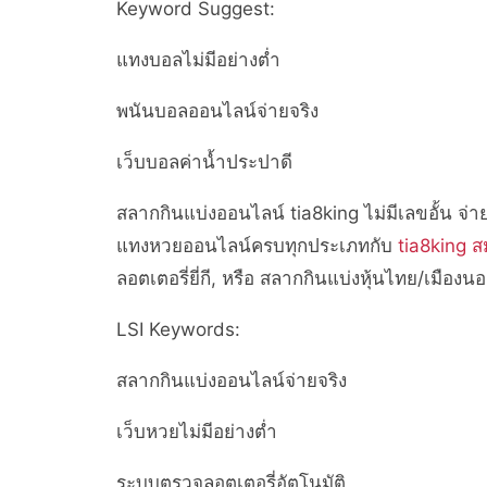
Keyword Suggest:
แทงบอลไม่มีอย่างต่ำ
พนันบอลออนไลน์จ่ายจริง
เว็บบอลค่าน้ำประปาดี
สลากกินแบ่งออนไลน์ tia8king ไม่มีเลขอั้น จ่า
แทงหวยออนไลน์ครบทุกประเภทกับ
tia8king ส
ลอตเตอรี่ยี่กี, หรือ สลากกินแบ่งหุ้นไทย/เมือ
LSI Keywords:
สลากกินแบ่งออนไลน์จ่ายจริง
เว็บหวยไม่มีอย่างต่ำ
ระบบตรวจลอตเตอรี่อัตโนมัติ