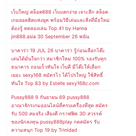
เว็บใหญ่ สล็อต888 เว็บแตกง่าย เจาะลึก สล็อต
เกมยอดฮิตแห่งยุค พร้อมวิธีเล่นและสิ่งที่มือใหม่
ต้องรู้ ทดลองเล่น Top 41 by Hanna
jin888.asia 30 September 26 พนัน
บาคาร่า 19 JUL 26 บาคาร่า รู้ก่อนเลือกโต๊ะ
เล่นได้มั่นใจกว่า สมาชิกใหม่ 100% รองรับทุก
ธนาคาร ถอนเร็วทันใจ เว็บดี มีโต๊ะให้เลือก
เยอะ sexy168 สมัครไว ได้โปรใหญ่ ใช้สิทธิ์
ทันใจ Top 83 by Estelle sexy168c.com
Pussy888 9 กันยายน 69 pussy888
อาณาจักรเกมออนไลน์ที่ครบเครื่องที่สุด สมัคร
รับ 500 สมจริง เสียงดี กราฟฟิค 3D สวรรค์
ของนักลงทุน pussy888play กดสมัคร รับ
ความสนุก Top 19 by Trinidad