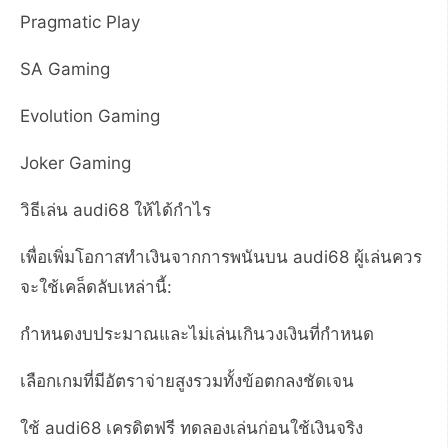
Pragmatic Play
SA Gaming
Evolution Gaming
Joker Gaming
วิธีเล่น audi68 ให้ได้กำไร
เพื่อเพิ่มโอกาสทำเงินจากการพนันบน audi68 ผู้เล่นควร
จะใช้เคล็ดลับเหล่านี้:
กำหนดงบประมาณและไม่เล่นเกินวงเงินที่กำหนด
เลือกเกมที่มีอัตราจ่ายสูงรวมทั้งข้อตกลงชัดเจน
ใช้ audi68 เครดิตฟรี ทดลองเล่นก่อนใช้เงินจริง