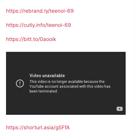
https://rebrand.ly/teenoi-69
https://cutly.info/teenoi-69
https://bitt.to/0aooik
https://shorturl.asia/gSFfA