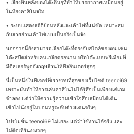
• เสียงพื้นหลังของโต๊ะอื่นๆที่ทำให้บรรยากาศเหมือนอยู่
ในห้องคาสิโนจริง
• ระบบแสดงสถิติย้อนหลังและเค้าไพ่ที่แน่ชัด เหมาะสม
กับสายอ่านเค้าไพ่แบบเป็นจริงเป็นจัง
นอกจากนี้ยังสามารถเลือกโต๊ะที่ตรงกับสไตล์ของตน เช่น
โต๊ะสปีดสำหรับคนเกลียดรอนาน หรือโต๊ะแบบพรีเมียมที่
มีดีลเลอร์พูดอังกฤษล้วนให้ฟีลอินเตอร์สุดๆ
นี่เป็นหนึ่งในฟีเจอร์ที่เราชอบที่สุดของเว็บไซต์ teenoi69
เพราะมันทำให้การเล่นคาสิโนไม่ได้รู้สึกเป็นเพียงแค่เกม
จำลอง แต่ว่าให้ความรู้ความเข้าใจสึกเสมือนได้เดิน
เข้าไปนั่งอยู่ในบ่อนหรูระดับต่างแดนจริงๆ
โปรโมชั่น teenoi69 ไม่เยอะ แต่ว่าใช้งานได้จริง และ
ไม่ติดเทิร์นงงงวยๆ