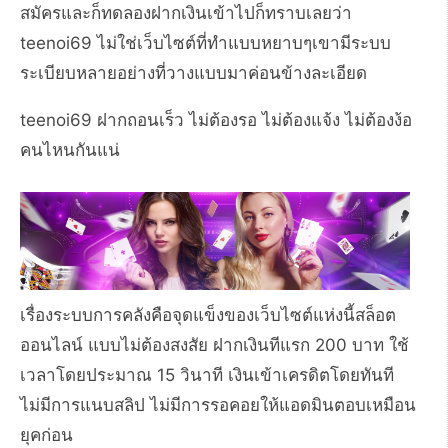
สมัครและก็ทดลองฝากเงินเข้าไปก็ทราบเลยว่า
teenoi69 ไม่ใช่เว็บไซต์ที่ทำแบบหยาบๆเขามีระบบ
ระเบียบหลายอย่างที่วางแบบมาค่อนข้างละเอียด
teenoi69 ฝากถอนเร็ว ไม่ต้องรอ ไม่ต้องแจ้ง ไม่ต้องง้อ
คนไหนกันแน่
เรื่องระบบการคลังคือจุดแข็งของเว็บไซต์แห่งนี้สล็อต
ออนไลน์ แบบไม่ต้องสงสัย ฝากเงินทีแรก 200 บาท ใช้
เวลาโดยประมาณ 15 วินาที เงินเข้าเครดิตโดยทันที
ไม่มีการแนบสลิป ไม่มีการรอคอยให้แอดมินตอบเหมือน
ยุคก่อน