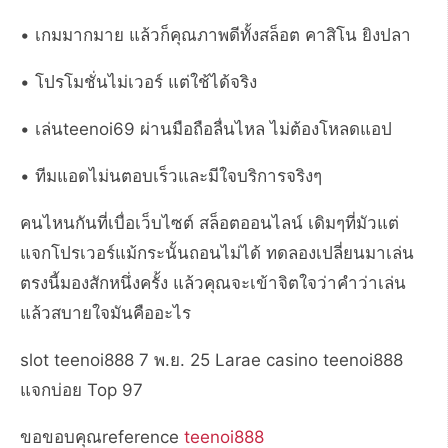
• เกมมากมาย แล้วก็คุณภาพดีทั้งสล็อต คาสิโน ยิงปลา
• โปรโมชั่นไม่เวอร์ แต่ใช้ได้จริง
• เล่นteenoi69 ผ่านมือถือลื่นไหล ไม่ต้องโหลดแอป
• ทีมแอดไม่นตอบเร็วและมีใจบริการจริงๆ
คนไหนกันที่เบื่อเว็บไซต์ สล็อตออนไลน์ เดิมๆที่มัวแต่
แจกโปรเวอร์แม้กระนั้นถอนไม่ได้ ทดลองเปลี่ยนมาเล่น
ตรงนี้มองสักหนึ่งครั้ง แล้วคุณจะเข้าจิตใจว่าคำว่าเล่น
แล้วสบายใจมันคืออะไร
slot teenoi888 7 พ.ย. 25 Larae casino teenoi888
แจกบ่อย Top 97
ขอขอบคุณreference
teenoi888