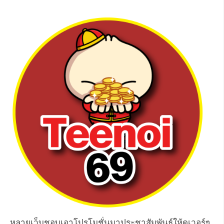
หลายเว็บชอบเอาโปรโมชั่นมาประชาสัมพันธ์ให้ดูเวอร์ๆ