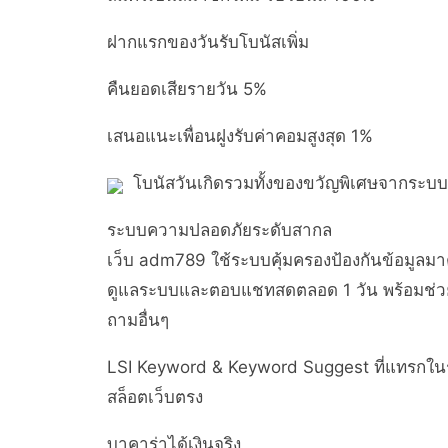
ฝากแรกของวันรับโบนัสเพิ่ม
คืนยอดเสียรายวัน 5%
เสนอแนะเพื่อนฝูงรับค่าคอมสูงสุด 1%
โบนัสวันเกิดรวมทั้งของขวัญพิเศษจากระบบ
ระบบความปลอดภัยระดับสากล
เว็บ adm789 ใช้ระบบคุ้มครองป้องกันข้อมูลมา
ดูแลระบบและตอบแชทสดตลอด 1 วัน พร้อมช่วยเห
ถามอื่นๆ
LSI Keyword & Keyword Suggest ที่แทรกใน
สล็อตเว็บตรง
บาคาร่าได้เงินจริง