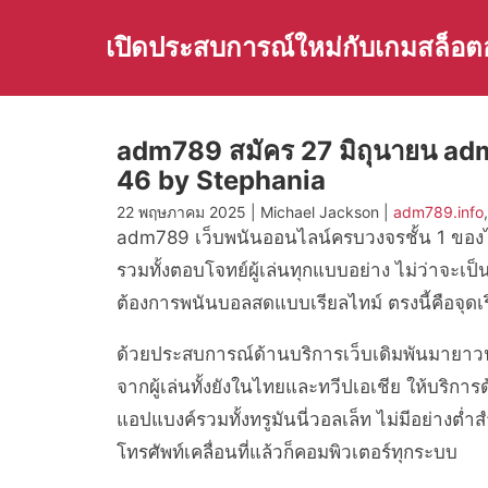
Skip
to
เปิดประสบการณ์ใหม่กับเกมสล็อตออน
content
adm789 สมัคร 27 มิถุนายน adm7
46 by Stephania
22 พฤษภาคม 2025 | Michael Jackson |
adm789.info
adm789 เว็บพนันออนไลน์ครบวงจรชั้น 1 ของไ
รวมทั้งตอบโจทย์ผู้เล่นทุกแบบอย่าง ไม่ว่าจะเป
ต้องการพนันบอลสดแบบเรียลไทม์ ตรงนี้คือจุด
ด้วยประสบการณ์ด้านบริการเว็บเดิมพันมาย
จากผู้เล่นทั้งยังในไทยและทวีปเอเชีย ให้บริการ
แอปแบงค์รวมทั้งทรูมันนี่วอลเล็ท ไม่มีอย่างต่
โทรศัพท์เคลื่อนที่แล้วก็คอมพิวเตอร์ทุกระบบ