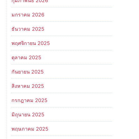
กุมภาพันธ์ 2026
มกราคม 2026
ธันวาคม 2025
พฤศจิกายน 2025
ตุลาคม 2025
กันยายน 2025
สิงหาคม 2025
กรกฎาคม 2025
มิถุนายน 2025
พฤษภาคม 2025