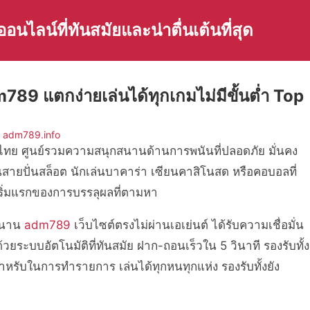
ไลน์ที่ทันสมัยและน่าตื่นเต้นที่สุด
89 แตกง่ายเล่นได้ทุกเกมไม่มีขั้นต่ำ Top
,
adm789.info
ทย ศูนย์รวมความสนุกสนานด้านการพนันที่ปลอดภัย มั่นคง
็นสายปั่นสล็อต นักเล่นบาคาร่า เซียนคาสิโนสด หรือคอบอลที่
เริ่มแรกของการบรรลุผลที่ตามหา
าวนาน
adm789
เว็บไซต์ตรงไม่ผ่านเอเย่นต์ ได้รับความเชื่อมั่น
ด้วยระบบอัตโนมัติที่ทันสมัย ฝาก-ถอนเร็วใน 5 วินาที รองรับทั้ง
ำสำหรับในการทำรายการ เล่นได้ทุกหนทุกแห่ง รองรับทั้งยัง