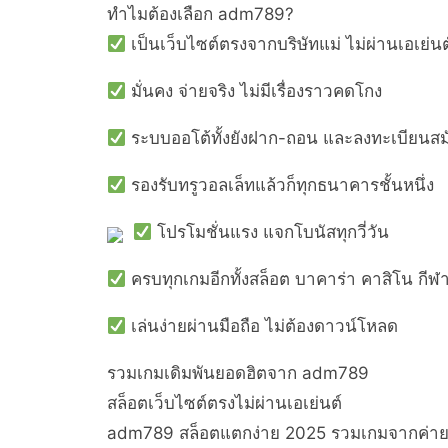
ทำไมต้องเลือก adm789?
เป็นเว็บไซต์ตรงจากบริษัทแม่ ไม่ผ่านเอเย่นต
มั่นคง จ่ายจริง ไม่มีเรื่องราวคดโกง
ระบบออโต้ทั้งยังฝาก-ถอน และลงทะเบียนส
รองรับทรูวอลเล็ทแล้วก็ทุกธนาคารชั้นหนึ่ง
โปรโมชั่นแรง แจกโบนัสทุกวี่วัน
ครบทุกเกมอีกทั้งสล็อต บาคาร่า คาสิโน กีฬ
เล่นง่ายผ่านมือถือ ไม่ต้องดาวน์โหลด
รวมเกมเดิมพันยอดฮิตจาก adm789
สล็อตเว็บไซต์ตรงไม่ผ่านเอเย่นต์
adm789 สล็อตแตกง่าย 2025 รวมเกมจากค่ายดั