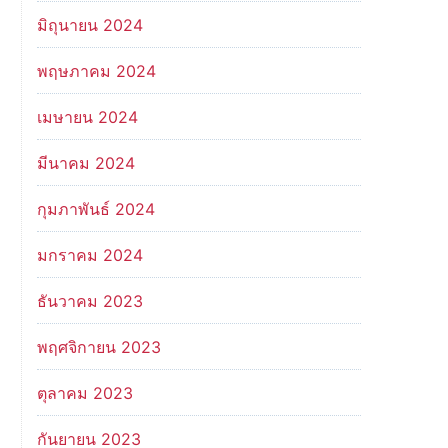
มิถุนายน 2024
พฤษภาคม 2024
เมษายน 2024
มีนาคม 2024
กุมภาพันธ์ 2024
มกราคม 2024
ธันวาคม 2023
พฤศจิกายน 2023
ตุลาคม 2023
กันยายน 2023