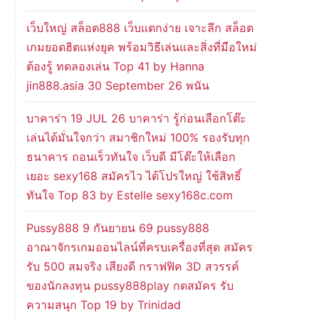
เว็บใหญ่ สล็อต888 เว็บแตกง่าย เจาะลึก สล็อต
เกมยอดฮิตแห่งยุค พร้อมวิธีเล่นและสิ่งที่มือใหม่
ต้องรู้ ทดลองเล่น Top 41 by Hanna
jin888.asia 30 September 26 พนัน
บาคาร่า 19 JUL 26 บาคาร่า รู้ก่อนเลือกโต๊ะ
เล่นได้มั่นใจกว่า สมาชิกใหม่ 100% รองรับทุก
ธนาคาร ถอนเร็วทันใจ เว็บดี มีโต๊ะให้เลือก
เยอะ sexy168 สมัครไว ได้โปรใหญ่ ใช้สิทธิ์
ทันใจ Top 83 by Estelle sexy168c.com
Pussy888 9 กันยายน 69 pussy888
อาณาจักรเกมออนไลน์ที่ครบเครื่องที่สุด สมัคร
รับ 500 สมจริง เสียงดี กราฟฟิค 3D สวรรค์
ของนักลงทุน pussy888play กดสมัคร รับ
ความสนุก Top 19 by Trinidad