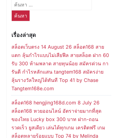
ค้นหา
สำหรับ:
เรื่องล่าสุด
สล็อตเว็บตรง 14 August 26 สล็อต168 สาย
แตก ลุ้นกำไรแบบไม่เสียฟีล สายสล็อต ฝาก 60
รับ 300 ห้ามพลาด สายทุนน้อย สมัครด่วน กา
รันตี กำไรหลักแสน tangtem168 สมัครง่าย
ลุ้นรางวัลใหญ่ได้ทันที Top 41 by Chase
Tangtem168e.com
สล็อต168 hengjing168d.com 8 July 26
สล็อต168 หวยออนไลน์ อัตราจ่ายมากที่สุด
ของไทย Lucky box 300 บาท ฝาก-ถอน
รวดเร็ว ยูสเดียว เล่นได้ทุกเกม เครดิตฟรี เกม
สล็อตหลายร้อยแบบ Top 74 by Melinda