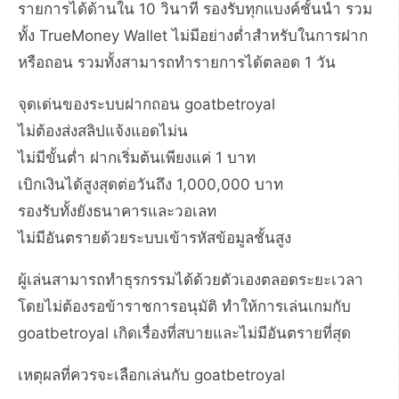
รายการได้ด้านใน 10 วินาที รองรับทุกแบงค์ชั้นนำ รวม
ทั้ง TrueMoney Wallet ไม่มีอย่างต่ำสำหรับในการฝาก
หรือถอน รวมทั้งสามารถทำรายการได้ตลอด 1 วัน
จุดเด่นของระบบฝากถอน goatbetroyal
ไม่ต้องส่งสลิปแจ้งแอดไม่น
ไม่มีขั้นต่ำ ฝากเริ่มต้นเพียงแค่ 1 บาท
เบิกเงินได้สูงสุดต่อวันถึง 1,000,000 บาท
รองรับทั้งยังธนาคารและวอเลท
ไม่มีอันตรายด้วยระบบเข้ารหัสข้อมูลชั้นสูง
ผู้เล่นสามารถทำธุรกรรมได้ด้วยตัวเองตลอดระยะเวลา
โดยไม่ต้องรอข้าราชการอนุมัติ ทำให้การเล่นเกมกับ
goatbetroyal เกิดเรื่องที่สบายและไม่มีอันตรายที่สุด
เหตุผลที่ควรจะเลือกเล่นกับ goatbetroyal