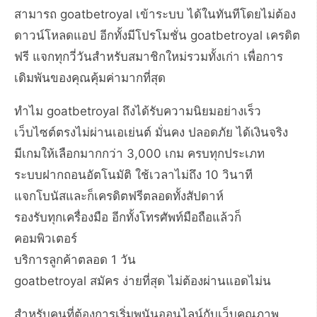
สามารถ goatbetroyal เข้าระบบ ได้ในทันทีโดยไม่ต้อง
ดาวน์โหลดแอป อีกทั้งมีโปรโมชั่น goatbetroyal เครดิต
ฟรี แจกทุกวี่วันสำหรับสมาชิกใหม่รวมทั้งเก่า เพื่อการ
เดิมพันของคุณคุ้มค่ามากที่สุด
ทำไม goatbetroyal ถึงได้รับความนิยมอย่างเร็ว
เว็บไซต์ตรงไม่ผ่านเอเย่นต์ มั่นคง ปลอดภัย ได้เงินจริง
มีเกมให้เลือกมากกว่า 3,000 เกม ครบทุกประเภท
ระบบฝากถอนอัตโนมัติ ใช้เวลาไม่ถึง 10 วินาที
แจกโบนัสและก็เครดิตฟรีตลอดทั้งสัปดาห์
รองรับทุกเครื่องมือ อีกทั้งโทรศัพท์มือถือแล้วก็
คอมพิวเตอร์
บริการลูกค้าตลอด 1 วัน
goatbetroyal สมัคร ง่ายที่สุด ไม่ต้องผ่านแอดไม่น
สำหรับคนที่ต้องการเริ่มพนันออนไลน์กับเว็บคุณภาพ