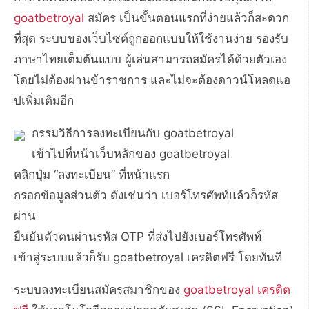
goatbetroyal
สมัคร เป็นขั้นตอนแรกที่ง่ายแล้วก็สะดวก
ที่สุด ระบบของเว็บไซต์ถูกออกแบบให้ใช้งานง่าย รองรับ
ภาษาไทยเต็มต้นแบบ ผู้เล่นสามารถสมัครได้ด้วยตัวเอง
โดยไม่ต้องผ่านข้าราชการ และไม่จะต้องดาวน์โหลดแอ
ปเพิ่มเติมอีก
กรรมวิธีการลงทะเบียนกับ goatbetroyal
เข้าไปที่หน้าเว็บหลักของ goatbetroyal
คลิกปุ่ม “ลงทะเบียน” ที่หน้าแรก
กรอกข้อมูลส่วนตัว ดังเช่นว่า เบอร์โทรศัพท์แล้วก็รหัส
ผ่าน
ยืนยันตัวตนผ่านรหัส OTP ที่ส่งไปยังเบอร์โทรศัพท์
เข้าสู่ระบบแล้วก็รับ goatbetroyal เครดิตฟรี โดยทันที
ระบบลงทะเบียนสมัครสมาชิกของ
goatbetroyal เครดิต