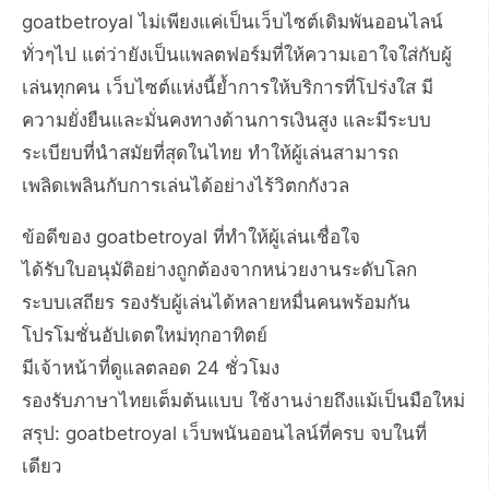
goatbetroyal ไม่เพียงแค่เป็นเว็บไซต์เดิมพันออนไลน์
ทั่วๆไป แต่ว่ายังเป็นแพลตฟอร์มที่ให้ความเอาใจใส่กับผู้
เล่นทุกคน เว็บไซต์แห่งนี้ย้ำการให้บริการที่โปร่งใส มี
ความยั่งยืนและมั่นคงทางด้านการเงินสูง และมีระบบ
ระเบียบที่นำสมัยที่สุดในไทย ทำให้ผู้เล่นสามารถ
เพลิดเพลินกับการเล่นได้อย่างไร้วิตกกังวล
ข้อดีของ goatbetroyal ที่ทำให้ผู้เล่นเชื่อใจ
ได้รับใบอนุมัติอย่างถูกต้องจากหน่วยงานระดับโลก
ระบบเสถียร รองรับผู้เล่นได้หลายหมื่นคนพร้อมกัน
โปรโมชั่นอัปเดตใหม่ทุกอาทิตย์
มีเจ้าหน้าที่ดูแลตลอด 24 ชั่วโมง
รองรับภาษาไทยเต็มต้นแบบ ใช้งานง่ายถึงแม้เป็นมือใหม่
สรุป: goatbetroyal เว็บพนันออนไลน์ที่ครบ จบในที่
เดียว