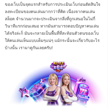
ของเว็บเป็นจุดแรกสำหรับการประเมินเว็บก่อนตัดสินใจ
ลงทะเบียนของคนเล่นมากกว่าที่คิด เนื่องจากคนเล่น
สล็อต จำนวนมากจะประเมินจากสิ่งที่ถูกเสนอในไม่กี่
วินาทีแรกก่อนเสมอ หากมันสามารถตอบปัญหาคนเล่น
ได้จริงล่ะก็ มันจะกลายเป็นพื้นที่ที่สะท้อนตัวตนของเว็บ
ให้คนเล่นเห็นแบบเต็มๆแน่ๆ แม้กระนั้นจะเกี่ยวกับอะไร
บ้างนั้น เรามาดูกันเลยครับ!