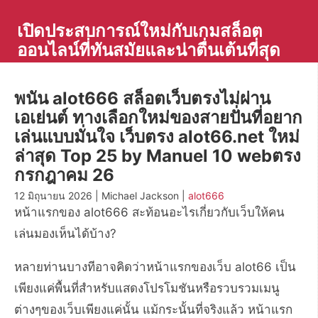
Skip
to
เปิดประสบการณ์ใหม่กับเกมสล็อต
content
ออนไลน์ที่ทันสมัยและน่าตื่นเต้นที่สุด
พนัน alot666 สล็อตเว็บตรงไม่ผ่าน
เอเย่นต์ ทางเลือกใหม่ของสายปั่นที่อยาก
เล่นแบบมั่นใจ เว็บตรง alot66.net ใหม่
ล่าสุด Top 25 by Manuel 10 webตรง
กรกฎาคม 26
12 มิถุนายน 2026 | Michael Jackson |
alot666
หน้าแรกของ alot666 สะท้อนอะไรเกี่ยวกับเว็บให้คน
เล่นมองเห็นได้บ้าง?
หลายท่านบางทีอาจคิดว่าหน้าแรกของเว็บ alot66 เป็น
เพียงแค่พื้นที่สำหรับแสดงโปรโมชันหรือรวบรวมเมนู
ต่างๆของเว็บเพียงแค่นั้น แม้กระนั้นที่จริงแล้ว หน้าแรก