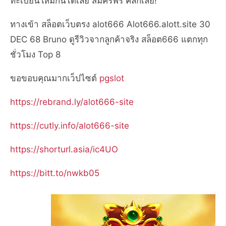
ทะเบียนใหม่กันได้เลย สมัครฟรี คลิกเลย!
ทางเข้า สล็อตเว็บตรง alot666 Alot666.alott.site 30
DEC 68 Bruno ดูรีวิวจากลูกค้าจริง สล็อต666 แตกทุก
ชั่วโมง Top 8
ขอขอบคุณมากเว็ปไซต์
pgslot
https://rebrand.ly/alot666-site
https://cutly.info/alot666-site
https://shorturl.asia/ic4UO
https://bitt.to/nwkb05