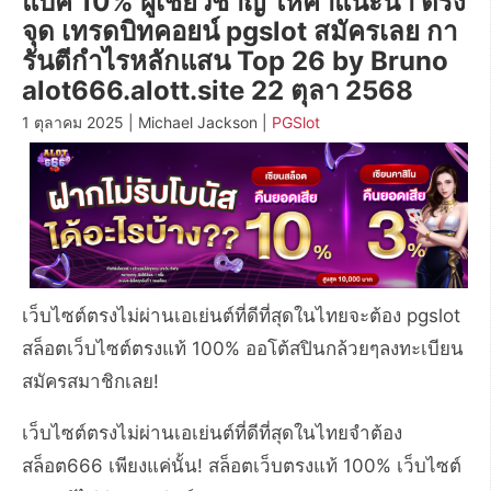
แบ็ค 10% ผู้เชี่ยวชาญ ให้คำแนะนำ ตรง
จุด เทรดบิทคอยน์ pgslot สมัครเลย กา
รันตีกำไรหลักแสน Top 26 by Bruno
alot666.alott.site 22 ตุลา 2568
1 ตุลาคม 2025 | Michael Jackson |
PGSlot
เว็บไซต์ตรงไม่ผ่านเอเย่นต์ที่ดีที่สุดในไทยจะต้อง pgslot
สล็อตเว็บไซต์ตรงแท้ 100% ออโต้สปินกล้วยๆลงทะเบียน
สมัครสมาชิกเลย!
เว็บไซต์ตรงไม่ผ่านเอเย่นต์ที่ดีที่สุดในไทยจำต้อง
สล็อต666 เพียงแค่นั้น! สล็อตเว็บตรงแท้ 100% เว็บไซต์