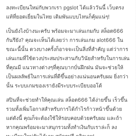
ลงทะเบียนใหม่กับพวกเรา pgslot ได้แล้ววันนี้ เว็บตรง
แท้ที่ยอดเยี่ยมในไทย เดิมพันแบบไหนก็คุ้มแน่ๆ!
เป็นยังไงบ้างนะครับ พร้อมจะมาเล่นเกมกับ สล็อต666
กันรึยัง? คุณจะเห็นได้เลยว่า การเล่นเกม alot666 ใน
ขณะนี้นั้น ดวงบางครั้งก็อาจจะเป็นสิ่งที่สำคัญ แต่ว่าการ
เล่นเกมที่ใช้ดวงประสมประสานกับวินัยสำหรับในการเล่น
ที่คุณมี แนวทางต่างๆที่คุณบากบั่นฝึกฝน มันจะช่วยให้
เป็นผลลัพธ์ในการเล่นที่ดีขึ้นอย่างแน่นอนครับผม ยิ่งกว่า
นั้น ระบบเกมของเรายังมีระบบระเบียบออโต้
สปินที่จะช่วยทำให้คุณเล่น สล็อต666 ได้ง่ายขึ้น เร็วขึ้น
รวมทั้งเพิ่มโอกาสสำหรับการได้กำไรก้าวหน้าขึ้นด้วย
แต่ดังนี้ คุณก็จะต้องใช้ให้รอบคอบด้วยครับผม และถ้า
หากคุณพร้อมจะมาสนุกรวมทั้งทำเงินกับเราล่ะก็ ลง