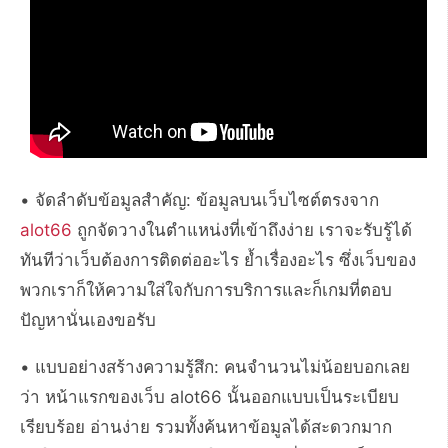
• จัดลำดับข้อมูลสำคัญ: ข้อมูลบนเว็บไซต์ตรงจาก
alot66
ถูกจัดวางในตำแหน่งที่เข้าถึงง่าย เราจะรับรู้ได้
ทันทีว่าเว็บต้องการติดต่ออะไร ย้ำเรื่องอะไร ซึ่งเว็บของ
พวกเราก็ให้ความใส่ใจกับการบริการและก็เกมที่ตอบ
ปัญหานั่นเองขอรับ
• แบบอย่างสร้างความรู้สึก: คนจำนวนไม่น้อยบอกเลย
ว่า หน้าแรกของเว็บ alot66 นั้นออกแบบเป็นระเบียบ
เรียบร้อย อ่านง่าย รวมทั้งค้นหาข้อมูลได้สะดวกมาก