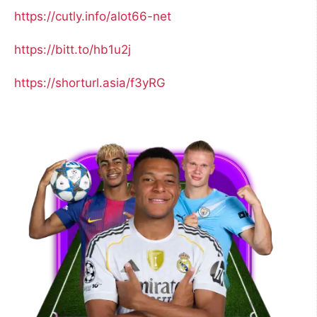
https://cutly.info/alot66-net
https://bitt.to/hb1u2j
https://shorturl.asia/f3yRG