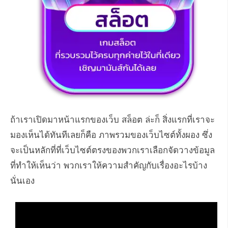
ถ้าเราเปิดมาหน้าแรกของเว็บ สล็อต ล่ะก็ สิ่งแรกที่เราจะ
มองเห็นได้ทันทีเลยก็คือ ภาพรวมของเว็บไซต์ทั้งผอง ซึ่ง
จะเป็นหลักที่ที่เว็บไซต์ตรงของพวกเราเลือกจัดวางข้อมูล
ที่ทำให้เห็นว่า พวกเราให้ความสำคัญกับเรื่องอะไรบ้าง
นั่นเอง