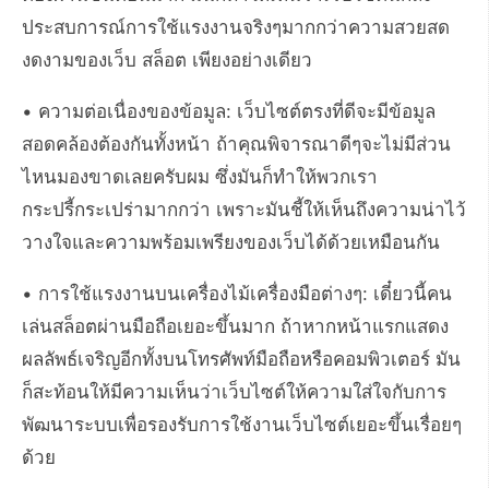
ประสบการณ์การใช้แรงงานจริงๆมากกว่าความสวยสด
งดงามของเว็บ สล็อต เพียงอย่างเดียว
• ความต่อเนื่องของข้อมูล: เว็บไซต์ตรงที่ดีจะมีข้อมูล
สอดคล้องต้องกันทั้งหน้า ถ้าคุณพิจารณาดีๆจะไม่มีส่วน
ไหนมองขาดเลยครับผม ซึ่งมันก็ทำให้พวกเรา
กระปรี้กระเปร่ามากกว่า เพราะมันชี้ให้เห็นถึงความน่าไว้
วางใจและความพร้อมเพรียงของเว็บได้ด้วยเหมือนกัน
• การใช้แรงงานบนเครื่องไม้เครื่องมือต่างๆ: เดี๋ยวนี้คน
เล่นสล็อตผ่านมือถือเยอะขึ้นมาก ถ้าหากหน้าแรกแสดง
ผลลัพธ์เจริญอีกทั้งบนโทรศัพท์มือถือหรือคอมพิวเตอร์ มัน
ก็สะท้อนให้มีความเห็นว่าเว็บไซต์ให้ความใส่ใจกับการ
พัฒนาระบบเพื่อรองรับการใช้งานเว็บไซต์เยอะขึ้นเรื่อยๆ
ด้วย