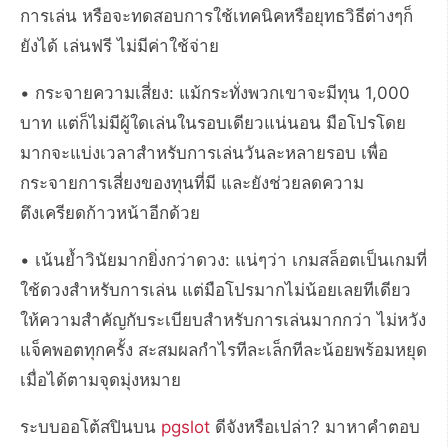
การเล่น หรือจะทดสอบการใช้เทคนิคหรือยุทธวิธีต่างๆก็
ยังได้ เล่นฟรี ไม่มีค่าใช้จ่าย
• กระจายความเสี่ยง: แม้กระทั่งพวกเขาจะมีทุน 1,000
บาท แต่ก็ไม่มีผู้ใดเล่นในรอบเดียวแน่นอน มือโปรโดย
มากจะแบ่งเวลาสำหรับการเล่นวันละหลายรอบ เพื่อ
กระจายการเสี่ยงของทุนที่มี และยังช่วยลดความ
ตึงเครียดก้าวหน้าอีกด้วย
• เน้นย้ำวินัยมากยิ่งกว่าดวง: แน่ๆว่า เกมสล็อตเป็นเกมที่
ใช้ดวงสำหรับการเล่น แต่มือโปรมากไม่น้อยเลยทีเดียว
ให้ความสำคัญกับระเบียบสำหรับการเล่นมากกว่า ไม่หวัง
แจ็คพอตทุกครั้ง สะสมผลกำไรทีละเล็กทีละน้อยพร้อมหยุด
เมื่อได้ตามจุดมุ่งหมาย
ระบบออโต้สปินบน
pgslot
ดีจังหรือเปล่า? มาหาคำตอบ