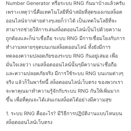
Number Generator หรือระบบ RNG กันมาบ้างแล้วครับ
เพราะเหตุว่านี่คือเทคโนโลยีที่นำสมัยที่สุดของเกมสล็อต
ออนไลน์จากค่ายต่างๆเลยก็ว่าได้ เป็นเทคโนโลยีที่จะ
สามารถช่วยให้การเล่นสล็อตออนไลน์เป็นไปด้วยความ
ถูกต้องและก็น่าเชื่อถือ ระบบ RNG มีการเชื่อมโยงกับการ
ทำงานหลายๆจุดบนเกมสล็อตออนไลน์ ทั้งยังมีการ
ทดลองความปลอดภัยของระบบ RNG กันอยู่เสมอ เพื่อ
มั่นใจเลยว่า เกมสล็อตออนไลน์นั้นๆมีความน่าเชื่อถือ
และความปลอดภัยจริง มีการใช้ระบบ RNG บนเกมต่างๆ
จริง แล้วก็ในพาร์ทนี้ สล็อตออนไลน์เว็บตรง ของพวกเรา
จะพาคุณมาทำความรู้จักกับระบบ RNG กันให้เพิ่มมาก
ขึ้น เพื่อที่คุณจะได้เล่นเกมสล็อตได้อย่างมีความสุข
1. ระบบ RNG คืออะไร? มีวิธีการปฏิบัติงานแบบไหนบน
สล็อตออนไลน์เว็บตรง