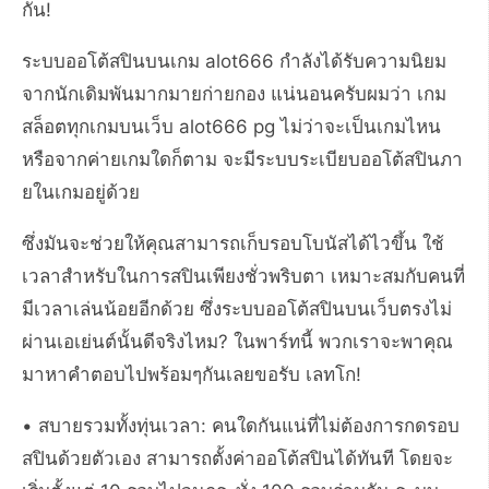
กัน!
ระบบออโต้สปินบนเกม alot666 กำลังได้รับความนิยม
จากนักเดิมพันมากมายก่ายกอง แน่นอนครับผมว่า เกม
สล็อตทุกเกมบนเว็บ alot666 pg ไม่ว่าจะเป็นเกมไหน
หรือจากค่ายเกมใดก็ตาม จะมีระบบระเบียบออโต้สปินภา
ยในเกมอยู่ด้วย
ซึ่งมันจะช่วยให้คุณสามารถเก็บรอบโบนัสได้ไวขึ้น ใช้
เวลาสำหรับในการสปินเพียงชั่วพริบตา เหมาะสมกับคนที่
มีเวลาเล่นน้อยอีกด้วย ซึ่งระบบออโต้สปินบนเว็บตรงไม่
ผ่านเอเย่นต์นั้นดีจริงไหม? ในพาร์ทนี้ พวกเราจะพาคุณ
มาหาคำตอบไปพร้อมๆกันเลยขอรับ เลทโก!
• สบายรวมทั้งทุ่นเวลา: คนใดกันแน่ที่ไม่ต้องการกดรอบ
สปินด้วยตัวเอง สามารถตั้งค่าออโต้สปินได้ทันที โดยจะ