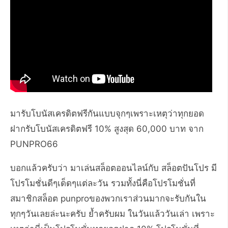
มารับโบนัสเครดิตฟรีกันแบบจุกๆเพราะเหตุว่าทุกยอด
ฝากรับโบนัสเครดิตฟรี 10% สูงสุด 60,000 บาท จาก
PUNPRO66
บอกแล้วครับว่า มาเล่นสล็อตออนไลน์กับ สล็อตปันโปร มี
โปรโมชั่นดีๆเด็ดๆแต่ละวัน รวมทั้งนี่คือโปรโมชั่นที่
สมาชิกสล็อต punproของพวกเราส่วนมากจะรับกันใน
ทุกๆวันเลยล่ะนะครับ ย้ำครับผม ในวันแล้ววันเล่า เพราะ