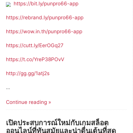
https://bit.ly/punpro66-app
https://rebrand.ly/punpro66-app
https://wow.in.th/punpro66-app
https://cutt.ly/EerOGq27
https://t.co/YreP38POvV
http://gg.gg/1atj2s
…
Continue reading »
เปิดประสบการณ์ใหม่กับเกมสล็อต
ออนไลน์ที่ทันสมัยและน่าตื่นเต้นที่สุด