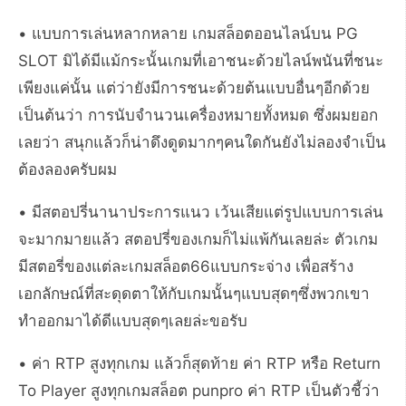
• แบบการเล่นหลากหลาย เกมสล็อตออนไลน์บน PG
SLOT มิได้มีแม้กระนั้นเกมที่เอาชนะด้วยไลน์พนันที่ชนะ
เพียงแค่นั้น แต่ว่ายังมีการชนะด้วยต้นแบบอื่นๆอีกด้วย
เป็นต้นว่า การนับจำนวนเครื่องหมายทั้งหมด ซึ่งผมยอก
เลยว่า สนุกแล้วก็น่าดึงดูดมากๆคนใดกันยังไม่ลองจำเป็น
ต้องลองครับผม
• มีสตอปรี่นานาประการแนว เว้นเสียแต่รูปแบบการเล่น
จะมากมายแล้ว สตอปรี่ของเกมก็ไม่แพ้กันเลยล่ะ ตัวเกม
มีสตอรี่ของแต่ละเกมสล็อต66แบบกระจ่าง เพื่อสร้าง
เอกลักษณ์ที่สะดุดตาให้กับเกมนั้นๆแบบสุดๆซึ่งพวกเขา
ทำออกมาได้ดีแบบสุดๆเลยล่ะขอรับ
• ค่า RTP สูงทุกเกม แล้วก็สุดท้าย ค่า RTP หรือ Return
To Player สูงทุกเกมสล็อต punpro ค่า RTP เป็นตัวชี้ว่า