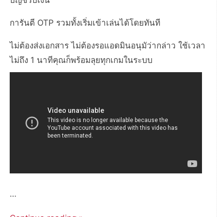
บัญชีรับเงิน
การันตี OTP รวมทั้งเริ่มเข้าเล่นได้โดยทันที
ไม่ต้องส่งเอกสาร ไม่ต้องรอแอดมินอนุมัว่ากล่าว ใช้เวลา
ไม่ถึง 1 นาทีคุณก็พร้อมลุยทุกเกมในระบบ
…