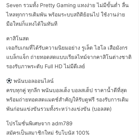
Seven รวมทั้ง Pretty Gaming แทงง่าย ไม่มีขั้นต่ำ ลื่น
ไหลทุกการเดิมพัน พร้อมระบบสถิติย้อนไป ใช้งานง่าย
มือใหม่ก็แทงได้ในทันที
คาสิโนสด
เจอกับเกมที่ได้รับความนิยมอย่าง รูเล็ต ไฮโล เสือมังกร
แบล็กแจ็ก ถ่ายทอดสดแบบเรียลไทม์จากคาสิโนต่างชาติ
รองรับภาพระดับ Full HD ไม่มีดีเลย์
พนันบอลออนไลน์
ครบทุกคู่ ทุกลีก พนันบอลเต็ง บอลสเต็ป ราคาน้ำดีที่สุด
พร้อมถ่ายทอดสดแมตช์สำคัญให้รับดูฟรี รองรับการเดิม
พันก่อนแข่งขันรวมทั้งระหว่างแข่งขัน (บอลสด)
โปรโมชั่นพิเศษจาก adm789
สมัครเป็นสมาชิกใหม่ รับโบนัส 100%