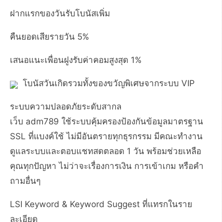
ฝากแรกของวันรับโบนัสเพิ่ม
คืนยอดเสียรายวัน 5%
เสนอแนะเพื่อนฝูงรับค่าคอมสูงสุด 1%
โบนัสวันเกิดรวมทั้งของขวัญพิเศษจากระบบ VIP
ระบบความปลอดภัยระดับสากล
เว็บ adm789 ใช้ระบบคุ้มครองป้องกันข้อมูลมาตรฐาน
SSL ที่แบงค์ใช้ ไม่มีอันตรายทุกธุรกรรม มีคณะทำงาน
ดูแลระบบและตอบแชทสดตลอด 1 วัน พร้อมช่วยเหลือ
คุณทุกปัญหา ไม่ว่าจะเรื่องการเงิน การเข้าเกม หรือคำ
ถามอื่นๆ
LSI Keyword & Keyword Suggest ที่แทรกในราย
ละเอียด