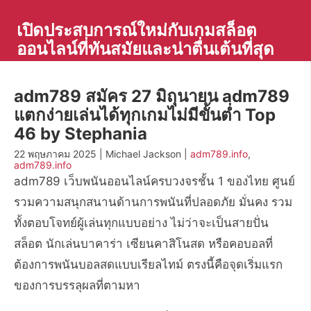
Skip
to
เปิดประสบการณ์ใหม่กับเกมสล็อต
content
ออนไลน์ที่ทันสมัยและน่าตื่นเต้นที่สุด
adm789 สมัคร 27 มิถุนายน adm789
แตกง่ายเล่นได้ทุกเกมไม่มีขั้นต่ำ Top
46 by Stephania
22 พฤษภาคม 2025 | Michael Jackson |
adm789.info
,
adm789.info
adm789 เว็บพนันออนไลน์ครบวงจรชั้น 1 ของไทย ศูนย์
รวมความสนุกสนานด้านการพนันที่ปลอดภัย มั่นคง รวม
ทั้งตอบโจทย์ผู้เล่นทุกแบบอย่าง ไม่ว่าจะเป็นสายปั่น
สล็อต นักเล่นบาคาร่า เซียนคาสิโนสด หรือคอบอลที่
ต้องการพนันบอลสดแบบเรียลไทม์ ตรงนี้คือจุดเริ่มแรก
ของการบรรลุผลที่ตามหา