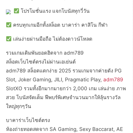
โปรโมชั่นแรง แจกโบนัสทุกวี่วัน
ครบทุกเกมอีกทั้งสล็อต บาคาร่า คาสิโน กีฬา
เล่นง่ายผ่านมือถือ ไม่ต้องดาวน์โหลด
รวมเกมเดิมพันยอดฮิตจาก adm789
สล็อตเว็บไซต์ตรงไม่ผ่านเอเย่นต์
adm789 สล็อตแตกง่าย 2025 รวมเกมจากค่ายดัง PG
Slot, Joker Gaming, JILI, Pragmatic Play,
adm789
SlotXO รวมทั้งอีกมากมายกว่า 2,000 เกม เล่นง่าย ภาพ
สวย โบนัสจัดเต็ม ฟีพบร์พิเศษจำนวนมากให้ลุ้นรางวัล
ใหญ่ทุกๆวัน
บาคาร่าเว็บไซต์ตรง
ห้องถ่ายทอดสดจาก SA Gaming, Sexy Baccarat, AE