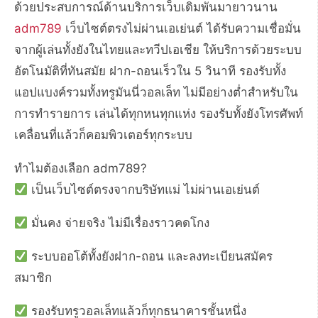
ด้วยประสบการณ์ด้านบริการเว็บเดิมพันมายาวนาน
adm789
เว็บไซต์ตรงไม่ผ่านเอเย่นต์ ได้รับความเชื่อมั่น
จากผู้เล่นทั้งยังในไทยและทวีปเอเชีย ให้บริการด้วยระบบ
อัตโนมัติที่ทันสมัย ฝาก-ถอนเร็วใน 5 วินาที รองรับทั้ง
แอปแบงค์รวมทั้งทรูมันนี่วอลเล็ท ไม่มีอย่างต่ำสำหรับใน
การทำรายการ เล่นได้ทุกหนทุกแห่ง รองรับทั้งยังโทรศัพท์
เคลื่อนที่แล้วก็คอมพิวเตอร์ทุกระบบ
ทำไมต้องเลือก adm789?
เป็นเว็บไซต์ตรงจากบริษัทแม่ ไม่ผ่านเอเย่นต์
มั่นคง จ่ายจริง ไม่มีเรื่องราวคดโกง
ระบบออโต้ทั้งยังฝาก-ถอน และลงทะเบียนสมัคร
สมาชิก
รองรับทรูวอลเล็ทแล้วก็ทุกธนาคารชั้นหนึ่ง