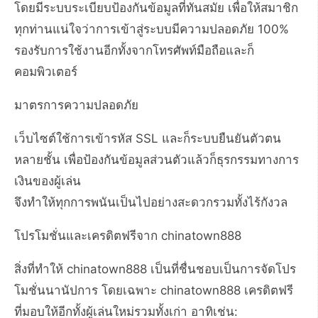
โดยมีระบบระเบียบป้องกันข้อมูลที่ทันสมัย เพื่อให้สมาชิก
ทุกท่านแน่ใจว่าการเข้าสู่ระบบมีความปลอดภัย 100%
รองรับการใช้งานอีกทั้งจากโทรศัพท์มือถือและก็
คอมพิวเตอร์
มาตรการความปลอดภัย
เว็บไซต์ใช้การเข้ารหัส SSL และก็ระบบยืนยันตัวตน
หลายชั้น เพื่อป้องกันข้อมูลส่วนตัวแล้วก็ธุรกรรมทางการ
เงินของผู้เล่น
จึงทำให้ทุกการพนันเป็นไปอย่างสะดวกรวมทั้งไร้กังวล
โปรโมชั่นและเครดิตฟรีจาก chinatown888
สิ่งที่ทำให้ chinatown888 เป็นที่ชื่นชอบเป็นการจัดโปร
โมชั่นนานัปการ โดยเฉพาะ chinatown888 เครดิตฟรี
ที่มอบให้อีกทั้งผู้เล่นใหม่รวมทั้งเก่า อาทิเช่น: