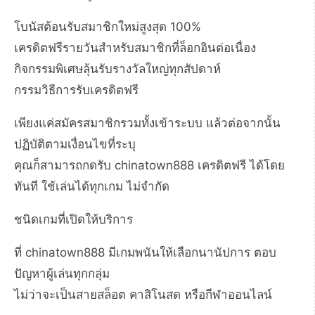
โบนัสต้อนรับสมาชิกใหม่สูงสุด 100%
เครดิตฟรีรายวันสำหรับสมาชิกที่ล็อกอินต่อเนื่อง
กิจกรรมพิเศษลุ้นรับรางวัลใหญ่ทุกสัปดาห์
กรรมวิธีการรับเครดิตฟรี
เพียงแค่สมัครสมาชิกรวมทั้งเข้าระบบ แล้วต่อจากนั้น
ปฏิบัติตามเงื่อนไขที่ระบุ
คุณก็สามารถกดรับ chinatown888 เครดิตฟรี ได้โดย
ทันที ใช้เล่นได้ทุกเกม ไม่จำกัด
ชนิดเกมที่เปิดให้บริการ
ที่ chinatown888 มีเกมพนันให้เลือกนานัปการ ตอบ
ปัญหาผู้เล่นทุกกลุ่ม
ไม่ว่าจะเป็นสายสล็อต คาสิโนสด หรือกีฬาออนไลน์