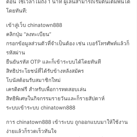
ตอน ใช้เวลาไม่ถึง 1 นาที ผู้เล่นสามารถเริ่มต้นเดิมพันได้
โดยทันที:
เข้าสู่เว็บ chinatown888
คลิกปุ่ม “ลงทะเบียน”
กรอกข้อมูลส่วนตัวที่จำเป็นต้อง เช่น เบอร์โทรศัพท์แล้วก็
รหัสผ่าน
ยืนยันรหัส OTP และก็เข้าระบบได้โดยทันที
สิทธิประโยชน์ที่ได้รับข้างหลังสมัคร
โบนัสต้อนรับสมาชิกใหม่
เครดิตฟรี สำหรับเพื่อการทดสอบเล่น
สิทธิพิเศษในกิจกรรมรายวันและก็รายสัปดาห์
ระบบเข้าระบบ chinatown888
การ chinatown888 เข้าระบบ ถูกออกแบบมาให้ใช้งาน
ง่ายแล้วก็รวดเร็วทันใจ