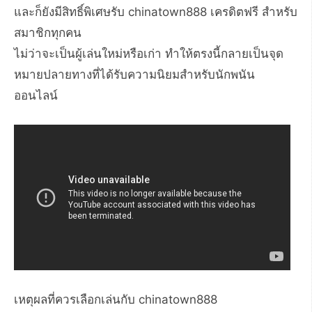
และก็ยังมีสิทธิ์พิเศษรับ chinatown888 เครดิตฟรี สำหรับ
สมาชิกทุกคน
ไม่ว่าจะเป็นผู้เล่นใหม่หรือเก่า ทำให้ตรงนี้กลายเป็นจุด
หมายปลายทางที่ได้รับความนิยมสำหรับนักพนัน
ออนไลน์
เหตุผลที่ควรเลือกเล่นกับ chinatown888