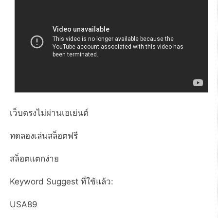
เว็บตรงไม่ผ่านเอเย่นต์
ทดลองเล่นสล็อตฟรี
สล็อตแตกง่าย
Keyword Suggest ที่ใช้แล้ว:
USA89