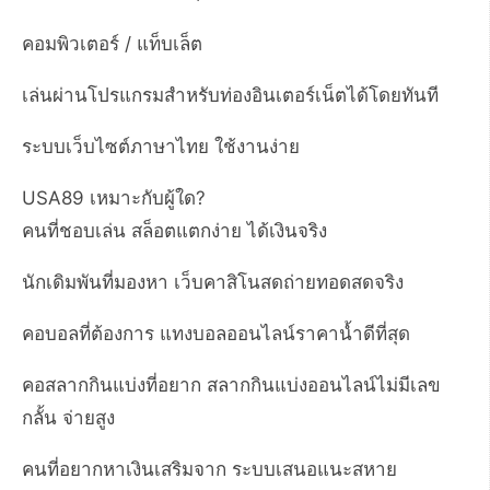
คอมพิวเตอร์ / แท็บเล็ต
เล่นผ่านโปรแกรมสำหรับท่องอินเตอร์เน็ตได้โดยทันที
ระบบเว็บไซต์ภาษาไทย ใช้งานง่าย
USA89 เหมาะกับผู้ใด?
คนที่ชอบเล่น สล็อตแตกง่าย ได้เงินจริง
นักเดิมพันที่มองหา เว็บคาสิโนสดถ่ายทอดสดจริง
คอบอลที่ต้องการ แทงบอลออนไลน์ราคาน้ำดีที่สุด
คอสลากกินแบ่งที่อยาก สลากกินแบ่งออนไลน์ไม่มีเลข
กลั้น จ่ายสูง
คนที่อยากหาเงินเสริมจาก ระบบเสนอแนะสหาย