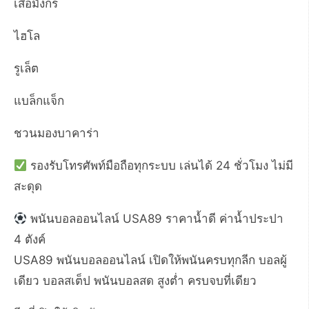
เสือมังกร
ไฮโล
รูเล็ต
แบล็กแจ็ก
ชวนมองบาคาร่า
รองรับโทรศัพท์มือถือทุกระบบ เล่นได้ 24 ชั่วโมง ไม่มี
สะดุด
พนันบอลออนไลน์ USA89 ราคาน้ำดี ค่าน้ำประปา
4 ตังค์
USA89 พนันบอลออนไลน์ เปิดให้พนันครบทุกลีก บอลผู้
เดียว บอลสเต็ป พนันบอลสด สูงต่ำ ครบจบที่เดียว