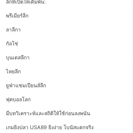
ลีกที่เปิดให้เดิมพัน:
พรีเมียร์ลีก
ลาลีกา
กัลโช่
บุนเดสลีกา
ไทยลีก
ยูฟ่าแชมเปียนส์ลีก
ฟุตบอลโลก
มีบทวิเคราะห์และสถิติให้ใช้ก่อนลงพนัน
เกมยิงปลา USA89 ยิงง่าย โบนัสแตกจริง