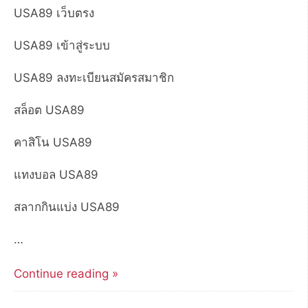
USA89 เว็บตรง
USA89 เข้าสู่ระบบ
USA89 ลงทะเบียนสมัครสมาชิก
สล็อต USA89
คาสิโน USA89
แทงบอล USA89
สลากกินแบ่ง USA89
…
Continue reading »