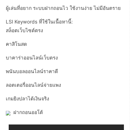
ผู้เล่นที่อยาก ระบบฝากถอนไว ใช้งานง่าย ไม่มีอันตราย
LSI Keywords ที่ใช้ในเนื้อหานี้:
สล็อตเว็บไซต์ตรง
คาสิโนสด
บาคาร่าออนไลน์เว็บตรง
พนันบอลออนไลน์ราคาดี
ลอตเตอรี่ออนไลน์จ่ายแพง
เกมยิงปลาได้เงินจริง
ฝากถอนออโต้