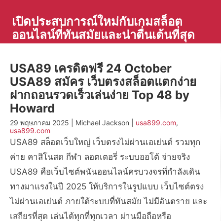
Skip
to
เปิดประสบการณ์ใหม่กับเกมสล็อต
content
ออนไลน์ที่ทันสมัยและน่าตื่นเต้นที่สุด
USA89 เครดิตฟรี 24 October
USA89 สมัคร เว็บตรงสล็อตแตกง่าย
ฝากถอนรวดเร็วเล่นง่าย Top 48 by
Howard
29 พฤษภาคม 2025 | Michael Jackson |
usa899.com
,
usa899.com
USA89 สล็อตเว็บใหญ่ เว็บตรงไม่ผ่านเอเย่นต์ รวมทุก
ค่าย คาสิโนสด กีฬา ลอตเตอรี่ ระบบออโต้ จ่ายจริง
USA89 คือเว็บไซต์พนันออนไลน์ครบวงจรที่กำลังเดิน
ทางมาแรงในปี 2025 ให้บริการในรูปแบบ เว็บไซต์ตรง
ไม่ผ่านเอเย่นต์ ภายใต้ระบบที่ทันสมัย ไม่มีอันตราย และ
เสถียรที่สุด เล่นได้ทุกที่ทุกเวลา ผ่านมือถือหรือ