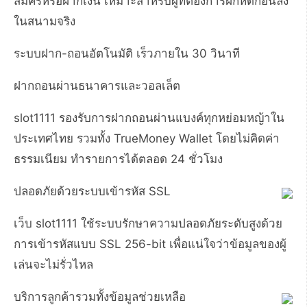
สมัครหรือฝากเงิน เหมาะสำหรับผู้ที่ต้องการฝึกหัดก่อนลง
ในสนามจริง
ระบบฝาก-ถอนอัตโนมัติ เร็วภายใน 30 วินาที
ฝากถอนผ่านธนาคารและวอลเล็ต
slot1111 รองรับการฝากถอนผ่านแบงค์ทุกหย่อมหญ้าใน
ประเทศไทย รวมทั้ง TrueMoney Wallet โดยไม่คิดค่า
ธรรมเนียม ทำรายการได้ตลอด 24 ชั่วโมง
ปลอดภัยด้วยระบบเข้ารหัส SSL
เว็บ slot1111 ใช้ระบบรักษาความปลอดภัยระดับสูงด้วย
การเข้ารหัสแบบ SSL 256-bit เพื่อแน่ใจว่าข้อมูลของผู้
เล่นจะไม่รั่วไหล
บริการลูกค้ารวมทั้งข้อมูลช่วยเหลือ