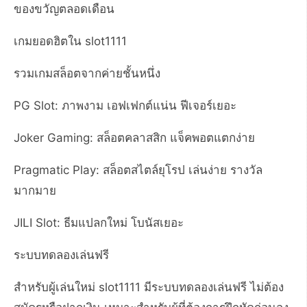
ของขวัญตลอดเดือน
เกมยอดฮิตใน slot1111
รวมเกมสล็อตจากค่ายชั้นหนึ่ง
PG Slot: ภาพงาม เอฟเฟกต์แน่น ฟีเจอร์เยอะ
Joker Gaming: สล็อตคลาสสิก แจ็คพอตแตกง่าย
Pragmatic Play: สล็อตสไตล์ยุโรป เล่นง่าย รางวัล
มากมาย
JILI Slot: ธีมแปลกใหม่ โบนัสเยอะ
ระบบทดลองเล่นฟรี
สำหรับผู้เล่นใหม่ slot1111 มีระบบทดลองเล่นฟรี ไม่ต้อง