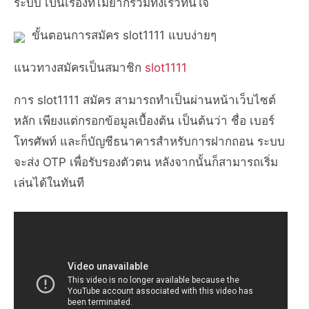
ระบบ เป็นเรื่องที่ไม่ยากรวมทั้งเร็วทันใจ
ขั้นตอนการสมัคร slot1111 แบบง่ายๆ
แนวทางสมัครเป็นสมาชิก
slot1111
การ slot1111 สมัคร สามารถทำเป็นผ่านหน้าเว็บไซต์
หลัก เพียงแต่กรอกข้อมูลเบื้องต้น เป็นต้นว่า ชื่อ เบอร์
โทรศัพท์ และก็บัญชีธนาคารสำหรับการฝากถอน ระบบ
จะส่ง OTP เพื่อรับรองตัวตน หลังจากนั้นก็สามารถเริ่ม
เล่นได้ในทันที