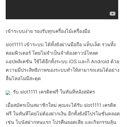
เข้าระบบง่าย รองรับทุกเครื่องไม้เครื่องมือ
slot1111 เข้าระบบ ได้ทั้งยังผ่านมือถือ แท็บเล็ต รวมทั้ง
คอมพิวเตอร์ โดยไม่จำเป็นจำต้องดาวน์โหลด
แอปพลิเคชัน ใช้ได้อีกทั้งระบบ iOS และก็ Android ด้วย
ความมีประสิทธิภาพของระบบทำให้สามารถเล่นได้อย่าง
ลื่นไหลไม่มีสะดุด
รับ slot1111 เครดิตฟรี ในทันทีหลังสมัคร
เมื่อสมัครเป็นสมาชิกใหม่ คุณจะได้รับ slot1111 เครดิต
ฟรี ในทันทีโดยไม่ต้องฝากเงิน อีกทั้งยังมีโปรโมชั่นตลอด
เช่น โบนัสฝากหนแรก โปรคืนยอดเสีย และกิจกรรมลุ้น