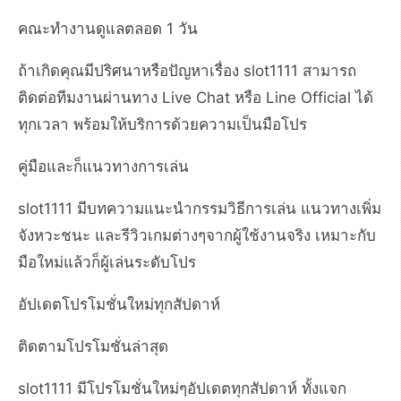
คณะทำงานดูแลตลอด 1 วัน
ถ้าเกิดคุณมีปริศนาหรือปัญหาเรื่อง slot1111 สามารถ
ติดต่อทีมงานผ่านทาง Live Chat หรือ Line Official ได้
ทุกเวลา พร้อมให้บริการด้วยความเป็นมือโปร
คู่มือและก็แนวทางการเล่น
slot1111 มีบทความแนะนำกรรมวิธีการเล่น แนวทางเพิ่ม
จังหวะชนะ และรีวิวเกมต่างๆจากผู้ใช้งานจริง เหมาะกับ
มือใหม่แล้วก็ผู้เล่นระดับโปร
อัปเดตโปรโมชั่นใหม่ทุกสัปดาห์
ติดตามโปรโมชั่นล่าสุด
slot1111 มีโปรโมชั่นใหม่ๆอัปเดตทุกสัปดาห์ ทั้งแจก