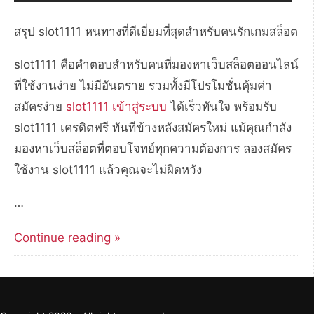
สรุป slot1111 หนทางที่ดีเยี่ยมที่สุดสำหรับคนรักเกมสล็อต
slot1111 คือคำตอบสำหรับคนที่มองหาเว็บสล็อตออนไลน์
ที่ใช้งานง่าย ไม่มีอันตราย รวมทั้งมีโปรโมชั่นคุ้มค่า
สมัครง่าย
slot1111 เข้าสู่ระบบ
ได้เร็วทันใจ พร้อมรับ
slot1111 เครดิตฟรี ทันทีข้างหลังสมัครใหม่ แม้คุณกำลัง
มองหาเว็บสล็อตที่ตอบโจทย์ทุกความต้องการ ลองสมัคร
ใช้งาน slot1111 แล้วคุณจะไม่ผิดหวัง
…
Continue reading »