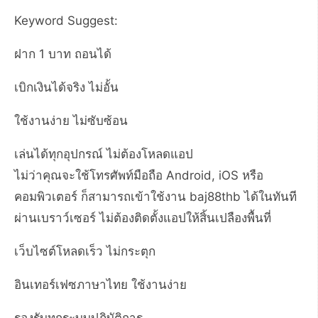
Keyword Suggest:
ฝาก 1 บาท ถอนได้
เบิกเงินได้จริง ไม่อั้น
ใช้งานง่าย ไม่ซับซ้อน
เล่นได้ทุกอุปกรณ์ ไม่ต้องโหลดแอป
ไม่ว่าคุณจะใช้โทรศัพท์มือถือ Android, iOS หรือ
คอมพิวเตอร์ ก็สามารถเข้าใช้งาน baj88thb ได้ในทันที
ผ่านเบราว์เซอร์ ไม่ต้องติดตั้งแอปให้สิ้นเปลืองพื้นที่
เว็บไซต์โหลดเร็ว ไม่กระตุก
อินเทอร์เฟซภาษาไทย ใช้งานง่าย
รองรับทุกระบบปฏิบัติการ