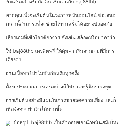
ข้อเสนอสำหรับมือใหม่เริ่มเล่นกับ baj88thb
หากคุณเพิ่งจะเริ่มต้นในวงการพนันออนไลน์ ข้อเสนอ
เหล่านี้สามารถที่จะช่วยให้ท่านเริ่มได้อย่างปลอดภัย:
เลือกเกมที่เข้าใจกติกาง่าย ดังเช่น สล็อตหรือบาคาร่า
ใช้ baj88thb เครดิตฟรี ให้คุ้มค่า เริ่มจากเกมที่มีการ
เสี่ยงต่ำ
อ่านเนื้อหาโปรโมชั่นก่อนรับทุกครั้ง
ตั้งงบประมาณการเล่นอย่างมีวินัย และรู้จังหวะหยุด
การเริ่มต้นอย่างมีแผนในการช่วยลดความเสี่ยง และก็
เพิ่มจังหวะทำเงินได้มากขึ้น
ข้อสรุป: baj88thb เป็นคำตอบของนักพนันสมัยใหม่