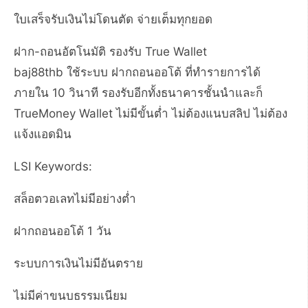
ใบเสร็จรับเงินไม่โดนตัด จ่ายเต็มทุกยอด
ฝาก-ถอนอัตโนมัติ รองรับ True Wallet
baj88thb ใช้ระบบ ฝากถอนออโต้ ที่ทำรายการได้
ภายใน 10 วินาที รองรับอีกทั้งธนาคารชั้นนำและก็
TrueMoney Wallet ไม่มีขั้นต่ำ ไม่ต้องแนบสลิป ไม่ต้อง
แจ้งแอดมิน
LSI Keywords:
สล็อตวอเลทไม่มีอย่างต่ำ
ฝากถอนออโต้ 1 วัน
ระบบการเงินไม่มีอันตราย
ไม่มีค่าขนบธรรมเนียม