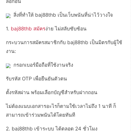
ล็อกอิน
สิ่งที่ทำให้ baj88thb เป็นเว็บพนันที่น่าไว้วางใจ
1.
baj88thb สมัคร
ง่าย ไม่สลับซับซ้อน
กระบวนการสมัครสมาชิกกับ baj88thb เป็นมิตรกับผู้ใช้
งาน:
กรอกเบอร์มือถือที่ใช้งานจริง
รับรหัส OTP เพื่อยืนยันตัวตน
ตั้งรหัสผ่าน พร้อมเลือกบัญชีสำหรับฝากถอน
ไม่ต้องแนบเอกสารอะไรก็ตามใช้เวลาไม่ถึง 1 นาที ก็
สามารถเข้าร่วมพนันได้โดยทันที
2. baj88thb เข้าระบบ ได้ตลอด 24 ชั่วโมง