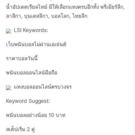
น้ำอัปเดตเรียลไทม์ มีให้เลือกแทงครบอีกทั้ง พรีเมียร์ลีก,
ลาลีกา, บุนเดสลีกา, บอลโลก, ไทยลีก
LSI Keywords:
เว็บพนันบอลไม่ผ่านเอเย่นต์
ราคาบอลวันนี้
พนันบอลออนไลน์มือถือ
แทงบอลออนไลน์ครบวงจร
Keyword Suggest:
พนันบอลอย่างน้อย 10 บาท
สเต็ปเริ่ม 2 คู่