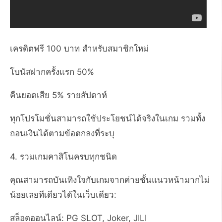
เครดิตฟรี 100 บาท สำหรับสมาชิกใหม่
โบนัสฝากครั้งแรก 50%
คืนยอดเสีย 5% รายสัปดาห์
ทุกโปรโมชั่นสามารถใช้ประโยชน์ได้จริงในเกม รวมทั้ง
ถอนเงินได้ตามข้อตกลงที่ระบุ
4. รวมเกมคาสิโนครบทุกชนิด
คุณสามารถบันเทิงใจกับเกมจากค่ายชั้นแนวหน้ามากไม่
น้อยเลยทีเดียวได้ในเว็บเดียว:
สล็อตออนไลน์: PG SLOT, Joker, JILI