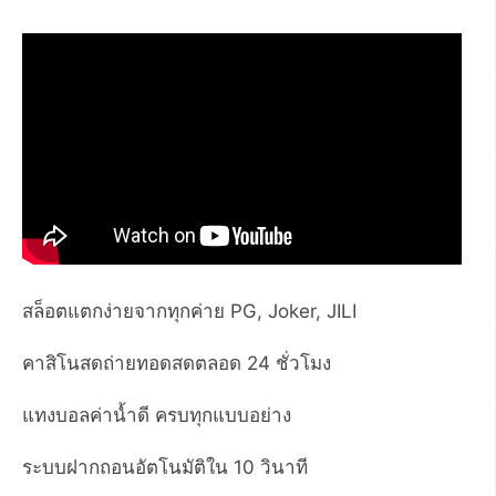
สล็อตแตกง่ายจากทุกค่าย PG, Joker, JILI
คาสิโนสดถ่ายทอดสดตลอด 24 ชั่วโมง
แทงบอลค่าน้ำดี ครบทุกแบบอย่าง
ระบบฝากถอนอัตโนมัติใน 10 วินาที