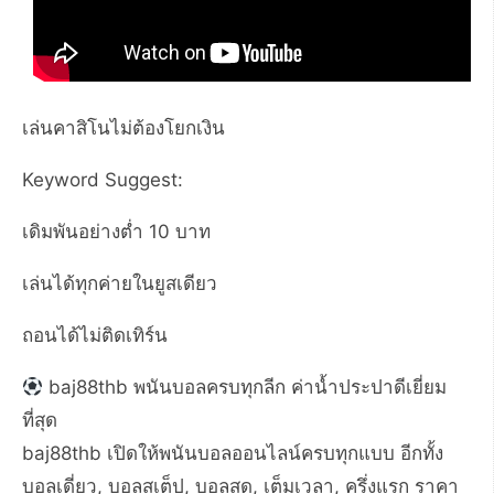
เล่นคาสิโนไม่ต้องโยกเงิน
Keyword Suggest:
เดิมพันอย่างต่ำ 10 บาท
เล่นได้ทุกค่ายในยูสเดียว
ถอนได้ไม่ติดเทิร์น
baj88thb พนันบอลครบทุกลีก ค่าน้ำประปาดีเยี่ยม
ที่สุด
baj88thb เปิดให้พนันบอลออนไลน์ครบทุกแบบ อีกทั้ง
บอลเดี่ยว, บอลสเต็ป, บอลสด, เต็มเวลา, ครึ่งแรก ราคา