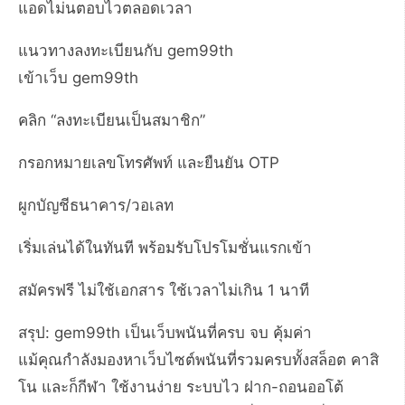
แอดไม่นตอบไวตลอดเวลา
แนวทางลงทะเบียนกับ gem99th
เข้าเว็บ gem99th
คลิก “ลงทะเบียนเป็นสมาชิก”
กรอกหมายเลขโทรศัพท์ และยืนยัน OTP
ผูกบัญชีธนาคาร/วอเลท
เริ่มเล่นได้ในทันที พร้อมรับโปรโมชั่นแรกเข้า
สมัครฟรี ไม่ใช้เอกสาร ใช้เวลาไม่เกิน 1 นาที
สรุป: gem99th เป็นเว็บพนันที่ครบ จบ คุ้มค่า
แม้คุณกำลังมองหาเว็บไซต์พนันที่รวมครบทั้งสล็อต คาสิ
โน และก็กีฬา ใช้งานง่าย ระบบไว ฝาก-ถอนออโต้