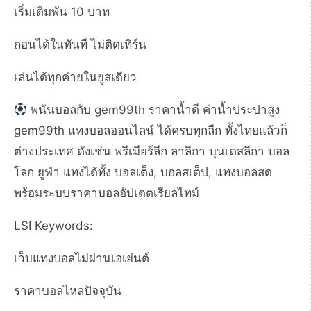
เริ่มเดิมพัน 10 บาท
ถอนได้ในทันที ไม่ติดเทิร์น
เล่นได้ทุกค่ายในยูสเดียว
พนันบอลกับ gem99th ราคาน้ำดี ค่าน้ำประปาสูง
gem99th แทงบอลออนไลน์ ได้ครบทุกลีก ทั้งไทยแล้วก็
ต่างประเทศ ดังเช่น พรีเมียร์ลีก ลาลีกา บุนเดสลีกา บอล
โลก ยูฟ่า แทงได้ทั้ง บอลเต็ง, บอลสเต็ป, แทงบอลสด
พร้อมระบบราคาบอลอัปเดตเรียลไทม์
LSI Keywords:
เว็บแทงบอลไม่ผ่านเอเย่นต์
ราคาบอลไหลปัจจุบัน