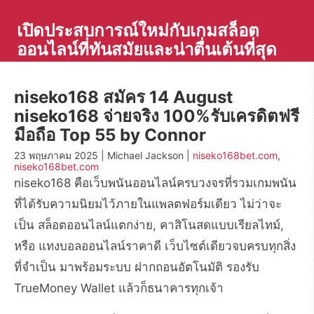
Skip
to
เปิดประสบการณ์ใหม่กับเกมสล็อต
content
ออนไลน์ที่ทันสมัยและน่าตื่นเต้นที่สุด
niseko168 สมัคร 14 August
niseko168 จ่ายจริง 100%รับเครดิตฟรี
มือถือ Top 55 by Connor
23 พฤษภาคม 2025 | Michael Jackson |
niseko168bet.com
,
niseko168bet.com
niseko168 คือเว็บพนันออนไลน์ครบวงจรที่รวมเกมพนัน
ที่ได้รับความนิยมไว้ภายในแพลตฟอร์มเดียว ไม่ว่าจะ
เป็น สล็อตออนไลน์แตกง่าย, คาสิโนสดแบบเรียลไทม์,
หรือ แทงบอลออนไลน์ราคาดี เว็บไซต์เดียวจบครบทุกสิ่ง
ที่จำเป็น มาพร้อมระบบ ฝากถอนอัตโนมัติ รองรับ
TrueMoney Wallet แล้วก็ธนาคารทุกเจ้า