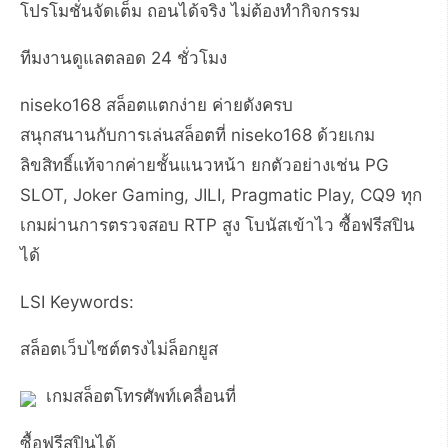
โปรโมชั่นจัดเต็ม ถอนได้จริง ไม่ต้องทำกิจกรรม
ทีมงานดูแลตลอด 24 ชั่วโมง
niseko168 สล็อตแตกง่าย ค่ายดังครบ
สนุกสนานกับการเล่นสล็อตที่ niseko168 ด้วยเกม
ลิขสิทธิ์แท้จากค่ายชั้นแนวหน้า ยกตัวอย่างเช่น PG
SLOT, Joker Gaming, JILI, Pragmatic Play, CQ9 ทุก
เกมผ่านการตรวจสอบ RTP สูง โบนัสเข้าไว ซื้อฟรีสปิน
ได้
LSI Keywords:
สล็อตเว็บไซต์ตรงไม่ล็อกยูส
เกมสล็อตโทรศัพท์เคลื่อนที่
ซื้อฟรีสปินได้