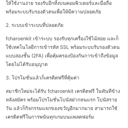
ให้ใช้งานง่าย รองรับอีกทั้งบนคอมพิวเตอร์และมือถือ
พร้อมระบบรับรองตัวตนเพื่อให้มีความปลอดภัย
2. ระบบเข้าระบบที่ปลอดภัย
fcharoenkit เข้าระบบ รองรับทุกเครื่องใช้ไม้สอย และก็
ใช้เทคโนโลยีการเข้ารหัส SSL พร้อมระบบรับรองตัวตน
แบบสองชั้น (2FA) เพื่อคุ้มครองป้องกันการเข้าถึงข้อมูล
โดยไม่ได้รับอนุญาต
3. โปรโมชั่นแล้วก็เครดิตฟรีที่คุ้มค่า
สมาชิกใหม่จะได้รับ fcharoenkit เครดิตฟรี ในทันทีข้าง
หลังสมัคร พร้อมโปรโมชั่นโบนัสฝากหนแรก โบนัสราย
วัน แล้วก็กิจกรรมแจกของขวัญอีกมากมาย สามารถใช้
เครดิตฟรีในการพนันทุกเกมบนแพลตฟอร์ม