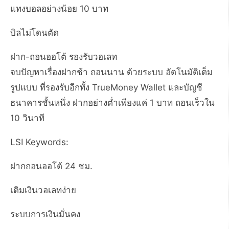
แทงบอลอย่างน้อย 10 บาท
บิลไม่โดนตัด
ฝาก-ถอนออโต้ รองรับวอเลท
จบปัญหาเรื่องฝากช้า ถอนนาน ด้วยระบบ อัตโนมัติเต็ม
รูปแบบ ที่รองรับอีกทั้ง TrueMoney Wallet และบัญชี
ธนาคารชั้นหนึ่ง ฝากอย่างต่ำเพียงแค่ 1 บาท ถอนเร็วใน
10 วินาที
LSI Keywords:
ฝากถอนออโต้ 24 ชม.
เติมเงินวอเลทง่าย
ระบบการเงินมั่นคง