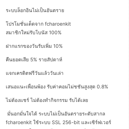
ระบบล็อกอินไม่เป็นอันตราย
โปรโมชั่นเด็ดจาก fcharoenkit
สมาชิกใหม่รับโบนัส 100%
ฝากแรกของวันรับเพิ่ม 10%
คืนยอดเสีย 5% รายสัปดาห์
แจกเครดิตฟรีวันแล้ววันเล่า
เสนอแนะเพื่อนพ้อง รับค่าคอมไม่ชชันสูงสุด 0.8%
ไม่ต้องแชร์ ไม่ต้องทำกิจกรรม รับได้เลย
️ มั่นอกมั่นใจได้ ระบบไม่เป็นอันตรายระดับสากล
fcharoenkit ใช้ระบบ SSL 256-bit และเซิร์ฟเวอร์