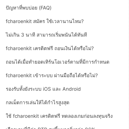
ปัญหาที่พบบ่อย (FAQ)
fcharoenkit สมัคร ใช้เวลานานไหม?
ไม่เกิน 3 นาที สามารถเริ่มพนันได้ทันที
fcharoenkit เครดิตฟรี ถอนเงินได้หรือไม่?
ถอนได้เมื่อทำยอดเทิร์นโอเวอร์ตามที่มีการกำหนด
fcharoenkit เข้าระบบ ผ่านมือถือได้หรือไม่?
รองรับทั้งยังระบบ iOS และ Android
กลเม็ดการเล่นให้ได้กำไรสูงสุด
ใช้ fcharoenkit เครดิตฟรี ทดลองเกมก่อนลงทุนจริง