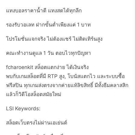
แทงบอลราคาน้ำดี แทงสดได้ทุกลีก
รองรับวอเลท ฝากขั้นต่ำเพียงแค่ 1 บาท
โปรโมชั่นแจกจริง ไม่ต้องแชร์ ไม่ติดเทิร์นสูง
คณะทำงานดูแล 1 วัน ตอบไวทุกปัญหา
fcharoenkit สล็อตแตกง่าย ได้เงินจริง
พบกับเกมสล็อตที่มี RTP สูง, โบนัสแตกไว และระบบซื้อ
ฟรีสปิน ทุกเกมส่งตรงจากค่ายแท้ลิขสิทธิ์ มีทั้งธีมคลาสสิก
แล้วก็วิดีโอสล็อตสมัยใหม่
LSI Keywords:
สล็อตเว็บตรงไม่ผ่านเอเย่นต์