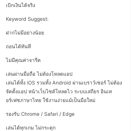
เบิกเงินได้จริง
Keyword Suggest:
ฝากไม่มีอย่างน้อย
ถอนได้ทันที
ไม่มีคุณค่าจารีต
เล่นผ่านมือถือ ไม่ต้องโหลดแอป
เล่นได้ทั้ง iOS รวมทั้ง Android ผ่านเบราว์เซอร์ ไม่ต้อง
จัดตั้งแอป หน้าเว็บไซต์โหลดไว ระบบเสถียร อินเท
อร์เฟซภาษาไทย ใช้งานง่ายแม้เป็นมือใหม่
รองรับ Chrome / Safari / Edge
เล่นได้ทุกเกม ไม่กระตุก