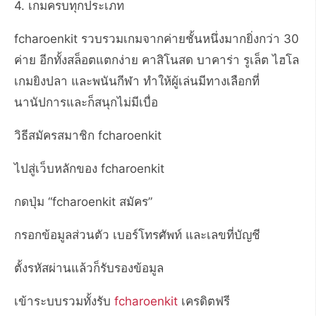
4. เกมครบทุกประเภท
fcharoenkit รวบรวมเกมจากค่ายชั้นหนึ่งมากยิ่งกว่า 30
ค่าย อีกทั้งสล็อตแตกง่าย คาสิโนสด บาคาร่า รูเล็ต ไฮโล
เกมยิงปลา และพนันกีฬา ทำให้ผู้เล่นมีทางเลือกที่
นานัปการและก็สนุกไม่มีเบื่อ
วิธีสมัครสมาชิก fcharoenkit
ไปสู่เว็บหลักของ fcharoenkit
กดปุ่ม “fcharoenkit สมัคร”
กรอกข้อมูลส่วนตัว เบอร์โทรศัพท์ และเลขที่บัญชี
ตั้งรหัสผ่านแล้วก็รับรองข้อมูล
เข้าระบบรวมทั้งรับ
fcharoenkit
เครดิตฟรี