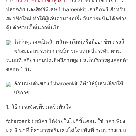
ง่าย
fcharoenkit เข้าสู่ระบบ
fcharoenkit เข้าระบบ ที่
ปลอดภัย และสิทธิพิเศษ fcharoenkit เครดิตฟรี สำหรับ
สมาชิกใหม่ ทำให้ผู้เล่นสามารถเริ่มต้นการพนันได้อย่าง
คุ้มค่ารวมทั้งมั่นอกมั่นใจ
ไม่ว่าคุณจะเป็นนักพนันคนใหม่หรือมืออาชีพ ตรงนี้
พร้อมมอบประสบการณ์การเล่นที่เหนือระดับ ผ่าน
ระบบที่เสถียร เกมประสิทธิภาพสูง และก็บริการดูแลลูกค้า
ตลอด 1 วัน
ลักษณะเด่นของ fcharoenkit ที่ทำให้ผู้เล่นเลือกใช้
บริการ
1. วิธีการสมัครที่รวดเร็วทันใจ
fcharoenkit สมัคร ได้ง่ายในไม่กี่ขั้นตอน ใช้เวลาเพียง
แค่ 3 นาที ก็สามารถเริ่มเล่นได้โดยทันที ระบบวางแบบ