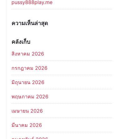
pussy888play.me
ความเห็นล่าสุด
คลังเก็บ
สิงหาคม 2026
กรกฎาคม 2026
มิถุนายน 2026
พฤษภาคม 2026
เมษายน 2026
มีนาคม 2026