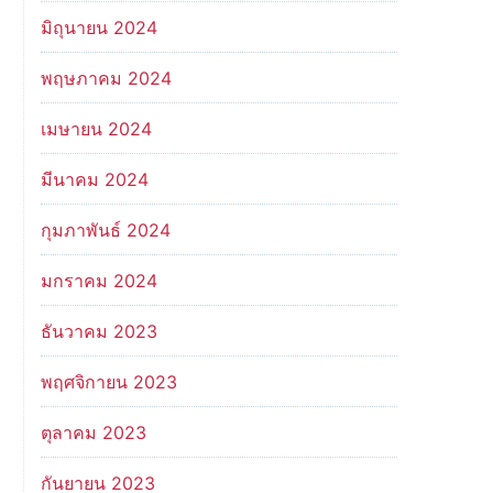
มิถุนายน 2024
พฤษภาคม 2024
เมษายน 2024
มีนาคม 2024
กุมภาพันธ์ 2024
มกราคม 2024
ธันวาคม 2023
พฤศจิกายน 2023
ตุลาคม 2023
กันยายน 2023