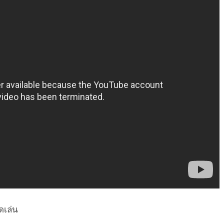
ดเล่น