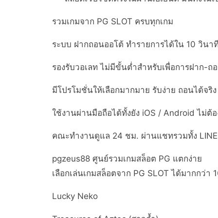
รวมเกมจาก PG SLOT ครบทุกเกม
ระบบ ฝากถอนออโต้ ทำรายการได้ใน 10 วินาท
รองรับวอเลท ไม่มีขั้นต่ำสำหรับเพื่อการฝาก-ถ
มีโปรโมชั่นให้เลือกมากมาย รับง่าย ถอนได้จริง
ใช้งานผ่านมือถือได้ทั้งยัง iOS / Android ไม่
คณะทำงานดูแล 24 ชม. ผ่านแชทรวมทั้ง LINE
pgzeus88 ศูนย์รวมเกมสล็อต PG แตกง่าย
เลือกเล่นเกมสล็อตจาก PG SLOT ได้มากกว่า 10
Lucky Neko