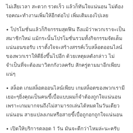
ไม่เสียเวลา สะดวก รวดเร็ว แล้วก็ทันใจแน่นอน ไม่ต้อง
รอคณะทำงานเพิ่มให้อีกต่อไป เพิ่มเติมเองไปเลย
• โปรโมชั่นแล้วก็กิจกรรมสุดฟิน ถึงแม้ว่าพวกเราจะเป็น
สมาชิกใหม่ แม้กระนั้นโปรโมชั่นรวมทั้งกิจกรรมจัดเต็ม
แน่นอนขอรับ เราตั้งใจจะสร้างสรรค์เว็บสล็อตออนไลน์
ของพวกเราให้ดียิ่งขึ้นไปอีก ด้วยเหตุผลดังกล่าว ไม่
จำเป็นที่จะต้องมาวิตกกังวลครับ สักครู่ตามมาอีกเพียบ
แน่ๆ
• สล็อต เกมสล็อตออนไลน์เพียบ เกมสล็อตของพวกเรามี
เยอะๆยิ่งคุณเป็นคนขี้เบื่อแบบผมก็จำต้องถูกใจแน่นอน
เพราะเกมมากจนถึงไม่สามารถเล่นได้หมดในวันเดียว
แน่นอน สายแปลงเกมหรือสายขี้เบื่อถูกอกถูกใจแน่นอน
• เปิดให้บริการตลอด 1 วัน มันจะดีกว่าไหมล่ะนะครับ