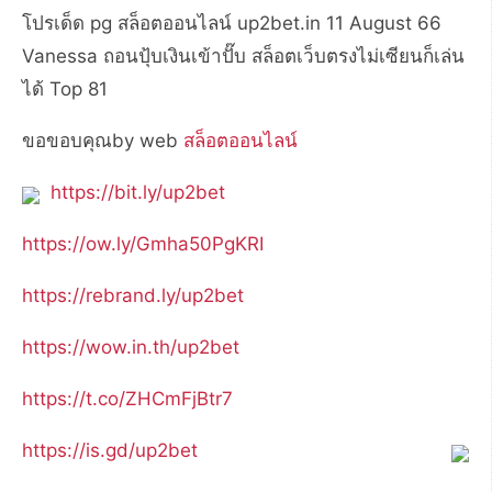
โปรเด็ด pg สล็อตออนไลน์ up2bet.in 11 August 66
Vanessa ถอนปุ้บเงินเข้าปั๊บ สล็อตเว็บตรงไม่เซียนก็เล่น
ได้ Top 81
ขอขอบคุณby web
สล็อตออนไลน์
https://bit.ly/up2bet
https://ow.ly/Gmha50PgKRI
https://rebrand.ly/up2bet
https://wow.in.th/up2bet
https://t.co/ZHCmFjBtr7
https://is.gd/up2bet