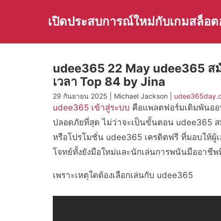
Skip
to
เปิดประสบการณ์ใหม่กับเกมสล็อตออน
content
udee365 22 May udee365 สมัคร 
เวลา Top 84 by Jina
29 กันยายน 2025 | Michael Jackson |
udee365day.
udee365 เข้าสู่ระบบ
คือแพลตฟอร์มเดิมพันออนไ
ปลอดภัยที่สุด ไม่ว่าจะเป็นขั้นตอน udee365 
หรือโปรโมชั่น udee365 เครดิตฟรี ที่มอบให้ผู้เล
โจทย์ทั้งยังมือใหม่และนักเล่นการพนันมืออาชีพ
เพราะเหตุใดต้องเลือกเล่นกับ udee365