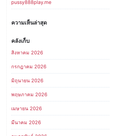
pussy888play.me
ความเห็นล่าสุด
คลังเก็บ
สิงหาคม 2026
กรกฎาคม 2026
มิถุนายน 2026
พฤษภาคม 2026
เมษายน 2026
มีนาคม 2026