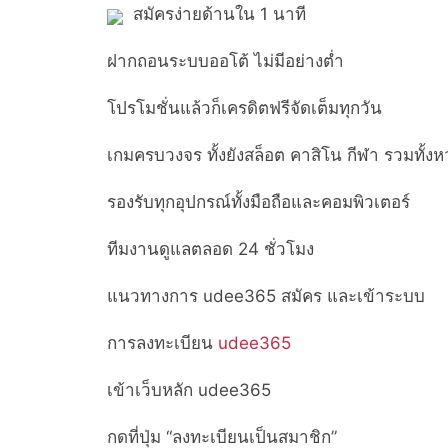
สมัครง่ายด้านใน 1 นาที
ฝากถอนระบบออโต้ ไม่มีอย่างต่ำ
โปรโมชั่นแล้วก็เครดิตฟรีจัดเต็มทุกวัน
เกมครบวงจร ทั้งยังสล็อต คาสิโน กีฬา รวมทั้ง
รองรับทุกอุปกรณ์ทั้งมือถือและคอมพิวเตอร์
ทีมงานดูแลตลอด 24 ชั่วโมง
แนวทางการ udee365 สมัคร และเข้าระบบ
การลงทะเบียน
udee365
เข้าเว็บหลัก udee365
กดที่ปุ่ม “ลงทะเบียนเป็นสมาชิก”