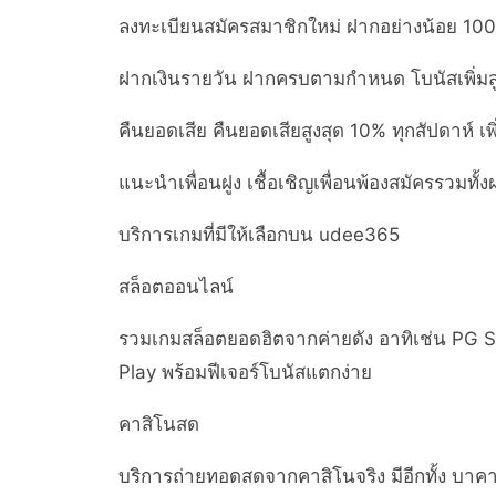
ลงทะเบียนสมัครสมาชิกใหม่ ฝากอย่างน้อย 100
ฝากเงินรายวัน ฝากครบตามกำหนด โบนัสเพิ่มส
คืนยอดเสีย คืนยอดเสียสูงสุด 10% ทุกสัปดาห์ เพ
แนะนำเพื่อนฝูง เชื้อเชิญเพื่อนพ้องสมัครรวมทั้
บริการเกมที่มีให้เลือกบน udee365
สล็อตออนไลน์
รวมเกมสล็อตยอดฮิตจากค่ายดัง อาทิเช่น PG S
Play พร้อมฟีเจอร์โบนัสแตกง่าย
คาสิโนสด
บริการถ่ายทอดสดจากคาสิโนจริง มีอีกทั้ง บาคาร