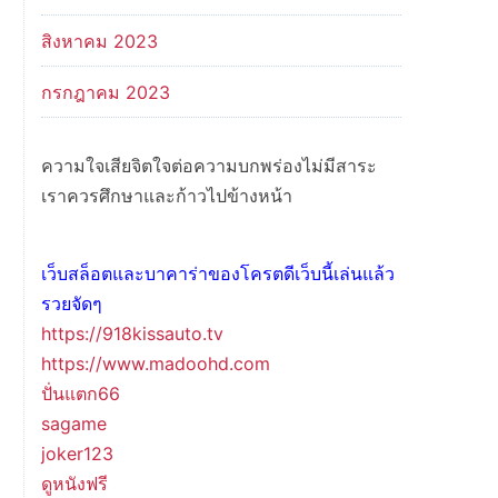
สิงหาคม 2023
กรกฎาคม 2023
ความใจเสียจิตใจต่อความบกพร่องไม่มีสาระ
เราควรศึกษาและก้าวไปข้างหน้า
เว็บสล็อตและบาคาร่าของโครตดีเว็บนี้เล่นแล้ว
รวยจัดๆ
https://918kissauto.tv
https://www.madoohd.com
ปั่นแตก66
sagame
joker123
ดูหนังฟรี