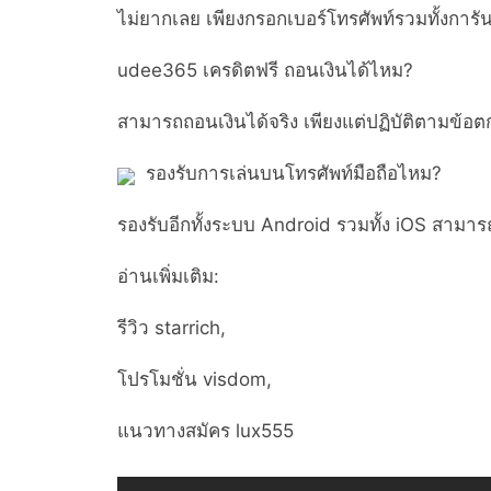
ไม่ยากเลย เพียงกรอกเบอร์โทรศัพท์รวมทั้งการั
udee365 เครดิตฟรี ถอนเงินได้ไหม?
สามารถถอนเงินได้จริง เพียงแต่ปฏิบัติตามข้อ
รองรับการเล่นบนโทรศัพท์มือถือไหม?
รองรับอีกทั้งระบบ Android รวมทั้ง iOS สามารถเข
อ่านเพิ่มเติม:
รีวิว starrich,
โปรโมชั่น visdom,
แนวทางสมัคร lux555