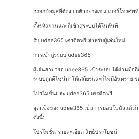
กรอกข้อมูลที่ต้อง ยกตัวอย่างเช่น เบอร์โทรศัพท
ตั้งรหัสผ่านและก็เข้าสู่ระบบได้ในทันที
รับ udee365 เครดิตฟรี สำหรับผู้เล่นใหม่
การเข้าสู่ระบบ udee365
ผู้เล่นสามารถ udee365 เข้าระบบ ได้ผ่านมือถื
ระบบถูกดีไซน์มาให้เสถียรและก็ไม่มีอันตราย 
โปรโมชั่นและ udee365 เครดิตฟรี
จุดแข็งของ udee365 เป็นการมอบโบนัสแล้วก็ u
ดังนี้:
โปรโมชั่น รายละเอียด สิทธิประโยชน์