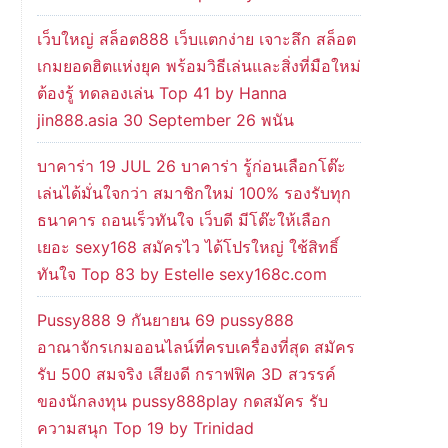
เว็บใหญ่ สล็อต888 เว็บแตกง่าย เจาะลึก สล็อต
เกมยอดฮิตแห่งยุค พร้อมวิธีเล่นและสิ่งที่มือใหม่
ต้องรู้ ทดลองเล่น Top 41 by Hanna
jin888.asia 30 September 26 พนัน
บาคาร่า 19 JUL 26 บาคาร่า รู้ก่อนเลือกโต๊ะ
เล่นได้มั่นใจกว่า สมาชิกใหม่ 100% รองรับทุก
ธนาคาร ถอนเร็วทันใจ เว็บดี มีโต๊ะให้เลือก
เยอะ sexy168 สมัครไว ได้โปรใหญ่ ใช้สิทธิ์
ทันใจ Top 83 by Estelle sexy168c.com
Pussy888 9 กันยายน 69 pussy888
อาณาจักรเกมออนไลน์ที่ครบเครื่องที่สุด สมัคร
รับ 500 สมจริง เสียงดี กราฟฟิค 3D สวรรค์
ของนักลงทุน pussy888play กดสมัคร รับ
ความสนุก Top 19 by Trinidad