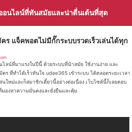
ไลน์ที่ทันสมัยและน่าตื่นเต้นที่สุด
แจ็คพอตไม่มีกั๊กระบบรวดเร็วเล่นได้ทุก
com
ลน์ที่มาแรงในปีนี้ ด้วยระบบที่นำสมัย ใช้งานง่าย และ
สมัคร ที่ทำได้เร็วทันใจ udee365 เข้าระบบ ได้ตลอดระยะเวลา
่นใหม่และก็สมาชิกเดี๋ยวนี้อย่างต่อเนื่อง เว็บไซต์นี้ก็เลยตอบ
ที่มองหาความมั่นคงและยั่งยืนและคุ้ม