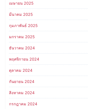
เมษายน 2025
มีนาคม 2025
กุมภาพันธ์ 2025
มกราคม 2025
ธันวาคม 2024
พฤศจิกายน 2024
ตุลาคม 2024
กันยายน 2024
สิงหาคม 2024
กรกฎาคม 2024