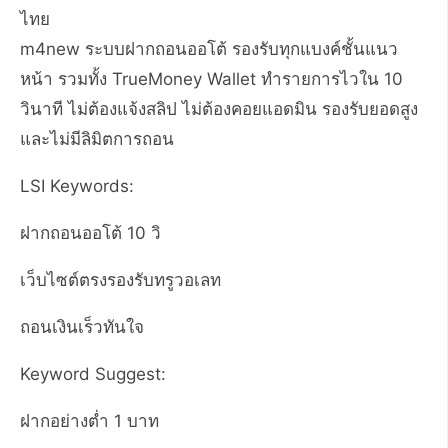
ไทย
m4new ระบบฝากถอนออโต้ รองรับทุกแบงค์ชั้นแนว
หน้า รวมทั้ง TrueMoney Wallet ทำรายการไวใน 10
วินาที ไม่ต้องแจ้งสลิป ไม่ต้องคอยแอดมิน รองรับยอดสูง
และไม่มีลิมิตการถอน
LSI Keywords:
ฝากถอนออโต้ 10 วิ
เว็บไซต์ตรงรองรับทรูวอเลท
ถอนเงินเร็วทันใจ
Keyword Suggest:
ฝากอย่างต่ำ 1 บาท