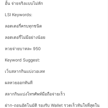
อั้น จ่ายจริงแบบไม่หัก
LSI Keywords:
ลอตเตอรี่ครบทุกชนิด
ลอตเตอรี่ไม่มีอย่างน้อย
หวยจ่ายบาทละ 950
Keyword Suggest:
เว็บสลากกินแบ่งวอเลท
ผลหวยออกทันที
สลากกินแบ่งโทรศัพท์มือถือจ่ายเร็ว
ฝาก-ถอนอัตโนมัติ รองรับ Wallet รวดเร็วทันใจที่สุดใน