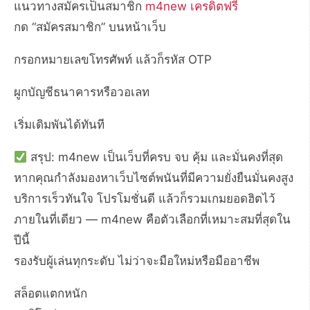
แนวทางสมัครเป็นสมาชิก
m4new เครดิตฟรี
กด “สมัครสมาชิก” บนหน้าเว็บ
กรอกหมายเลขโทรศัพท์ แล้วก็รหัส OTP
ผูกบัญชีธนาคารหรือวอเลท
เริ่มเดิมพันได้ทันที
สรุป: m4new เป็นเว็บที่ครบ จบ คุ้ม และมั่นคงที่สุด
หากคุณกำลังมองหาเว็บไซต์พนันที่มีความยั่งยืนมั่นคงสูง
บริการเร็วทันใจ โปรโมชั่นดี แล้วก็รวมเกมยอดฮิตไว้
ภายในที่เดียว — m4new คือตัวเลือกที่เหมาะสมที่สุดใน
ปีนี้
รองรับผู้เล่นทุกระดับ ไม่ว่าจะมือใหม่หรือมืออาชีพ
สล็อตแตกหนัก