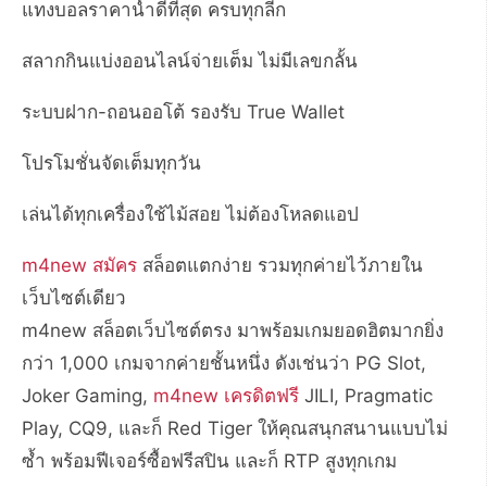
แทงบอลราคาน้ำดีที่สุด ครบทุกลีก
สลากกินแบ่งออนไลน์จ่ายเต็ม ไม่มีเลขกลั้น
ระบบฝาก-ถอนออโต้ รองรับ True Wallet
โปรโมชั่นจัดเต็มทุกวัน
เล่นได้ทุกเครื่องใช้ไม้สอย ไม่ต้องโหลดแอป
m4new สมัคร
สล็อตแตกง่าย รวมทุกค่ายไว้ภายใน
เว็บไซต์เดียว
m4new สล็อตเว็บไซต์ตรง มาพร้อมเกมยอดฮิตมากยิ่ง
กว่า 1,000 เกมจากค่ายชั้นหนึ่ง ดังเช่นว่า PG Slot,
Joker Gaming,
m4new เครดิตฟรี
JILI, Pragmatic
Play, CQ9, และก็ Red Tiger ให้คุณสนุกสนานแบบไม่
ซ้ำ พร้อมฟีเจอร์ซื้อฟรีสปิน และก็ RTP สูงทุกเกม