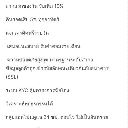
ฝากแรกของวัน รับเพิ่ม 10%
คืนยอดเสีย 5% ทุกอาทิตย์
แจกเครดิตฟรีรายวัน
‍‍ เสนอแนะสหาย รับค่าคอมรายเดือน
️ ความปลอดภัยสูงสุด มาตรฐานระดับสากล
ข้อมูลลูกค้าถูกเข้ารหัสลักษณะเดียวกันกับธนาคาร
(SSL)
ระบบ KYC คุ้มครองการฉ้อโกง
วิเคราะห์ทุกธุรกรรมได้
กลุ่มแอดไม่นดูแล 24 ชม. ตอบไว ไม่เป็นอันตราย