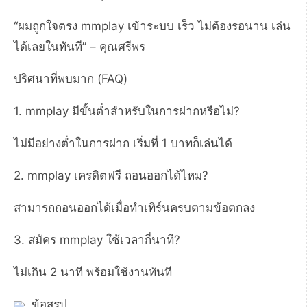
“ผมถูกใจตรง mmplay เข้าระบบ เร็ว ไม่ต้องรอนาน เล่น
ได้เลยในทันที” – คุณศรีพร
ปริศนาที่พบมาก (FAQ)
1. mmplay มีขั้นต่ำสำหรับในการฝากหรือไม่?
ไม่มีอย่างต่ำในการฝาก เริ่มที่ 1 บาทก็เล่นได้
2. mmplay เครดิตฟรี ถอนออกได้ไหม?
สามารถถอนออกได้เมื่อทำเทิร์นครบตามข้อตกลง
3. สมัคร mmplay ใช้เวลากี่นาที?
ไม่เกิน 2 นาที พร้อมใช้งานทันที
ข้อสรุป