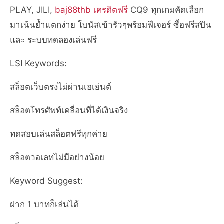
PLAY, JILI,
baj88thb เครดิตฟรี
CQ9 ทุกเกมคัดเลือก
มาเน้นย้ำแตกง่าย โบนัสเข้ารัวๆพร้อมฟีเจอร์ ซื้อฟรีสปิน
และ ระบบทดลองเล่นฟรี
LSI Keywords:
สล็อตเว็บตรงไม่ผ่านเอเย่นต์
สล็อตโทรศัพท์เคลื่อนที่ได้เงินจริง
ทดสอบเล่นสล็อตฟรีทุกค่าย
สล็อตวอเลทไม่มีอย่างน้อย
Keyword Suggest:
ฝาก 1 บาทก็เล่นได้