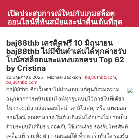
Skip
to
เปิดประสบการณ์ใหม่กับเกมสล็อต
content
ออนไลน์ที่ทันสมัยและน่าตื่นเต้นที่สุด
baj88thb เครดิตฟรี 10 มิถุนายน
baj88thb ไม่มีขั้นต่ำเล่นได้ทุกค่ายรับ
โบนัสสล็อตและแทงบอลครบ Top 62
by Cristina
22 พฤษภาคม 2025 | Michael Jackson |
baj88thbz.com
,
baj88thbz.com
baj88thb คือเว็บตรงไม่ผ่านเอเย่นต์ศูนย์รวมความ
สนุกจากการพนันออนไลน์ทุกรูปแบบไว้ภายในที่เดียว
ไม่ว่าจะเป็น สล็อตออนไลน์, คาสิโนสด, หรือ แทงบอล
ออนไลน์ คุณสามารถเริ่มต้นเดิมพันได้อย่างไม่ยากเย็น
ด้วยระบบที่เสถียร ปลอดภัย ใช้งานง่าย รองรับโทรศัพท์
เคลื่อนที่ รวมทั้ง ฝาก-ถอนออโต้ ที่รวดเร็วทันใจ รองรับ