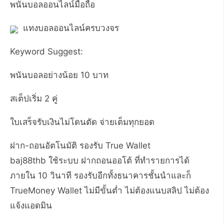
พนันบอลออนไลน์มือถือ
แทงบอลออนไลน์ครบวงจร
Keyword Suggest:
พนันบอลอย่างน้อย 10 บาท
สเต็ปเริ่ม 2 คู่
ใบเสร็จรับเงินไม่โดนตัด จ่ายเต็มทุกยอด
ฝาก-ถอนอัตโนมัติ รองรับ True Wallet
baj88thb ใช้ระบบ ฝากถอนออโต้ ที่ทำรายการได้
ภายใน 10 วินาที รองรับอีกทั้งธนาคารชั้นนำและก็
TrueMoney Wallet ไม่มีขั้นต่ำ ไม่ต้องแนบสลิป ไม่ต้อง
แจ้งแอดมิน