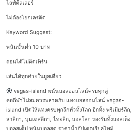
ไลฟ์ดีลเลอร์
ไม่ต้องโยกเครดิต
Keyword Suggest:
พนันขั้นต่ำ 10 บาท
ถอนได้ไม่ติดเทิร์น
เล่นได้ทุกค่ายในยูสเดียว
vegas-island พนันบอลออนไลน์ครบทุกคู่
คอกีฬาไม่สมควรพลาดกับ แทงบอลออนไลน์ vegas-
island เปิดให้แทงครบทุกลีกทั่วทั้งโลก อีกทั้ง พรีเมียร์ลีก,
ลาลีกา, บุนเดสลีกา, ไทยลีก, บอลโลก รองรับทั้งบอลเต็ง
บอลสเต็ป พนันบอลสด ราคาน้ำอัปเดตเรียลไทม์