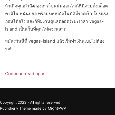
ถ้าเกิดคุณกำลังมองหาเว็บพนันออนไลน์ที่มีครบทั้งสล็อต
คาสิโน พนันบอล พร้อมระบบอัตโนมัติที่รวดเร็ว โปรแรง
ถอนได้จริง และก็ทีมงานดูแลตลอดระยะเวลา vegas-
island เป็นเว็บที่คุณไม่ควรพลาด
สมัครวันนี้ที่ vegas-island แล้วเริ่มทำเงินแบบไม่ต้อง
รอ!
…
Continue reading »
Copyright 2023 - All rights reserved
MightyWP
Publisherly Theme made by