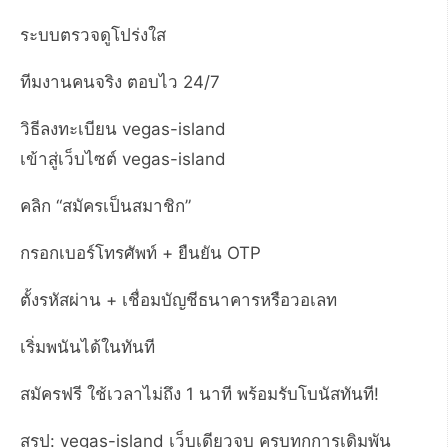
ระบบตรวจดูโปร่งใส
ทีมงานคนจริง ตอบไว 24/7
วิธีลงทะเบียน vegas-island
เข้าสู่เว็บไซต์ vegas-island
คลิก “สมัครเป็นสมาชิก”
กรอกเบอร์โทรศัพท์ + ยืนยัน OTP
ตั้งรหัสผ่าน + เชื่อมบัญชีธนาคารหรือวอเลท
เริ่มพนันได้ในทันที
สมัครฟรี ใช้เวลาไม่ถึง 1 นาที พร้อมรับโบนัสทันที!
สรุป: vegas-island เว็บเดียวจบ ครบทุกการเดิมพัน