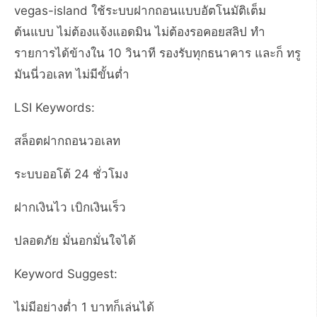
vegas-island ใช้ระบบฝากถอนแบบอัตโนมัติเต็ม
ต้นแบบ ไม่ต้องแจ้งแอดมิน ไม่ต้องรอคอยสลิป ทำ
รายการได้ข้างใน 10 วินาที รองรับทุกธนาคาร และก็ ทรู
มันนี่วอเลท ไม่มีขั้นต่ำ
LSI Keywords:
สล็อตฝากถอนวอเลท
ระบบออโต้ 24 ชั่วโมง
ฝากเงินไว เบิกเงินเร็ว
ปลอดภัย มั่นอกมั่นใจได้
Keyword Suggest:
ไม่มีอย่างต่ำ 1 บาทก็เล่นได้