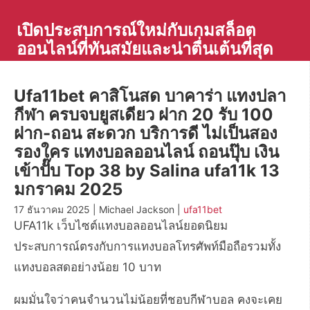
Skip
to
เปิดประสบการณ์ใหม่กับเกมสล็อต
content
ออนไลน์ที่ทันสมัยและน่าตื่นเต้นที่สุด
Ufa11bet คาสิโนสด บาคาร่า แทงปลา
กีฬา ครบจบยูสเดียว ฝาก 20 รับ 100
ฝาก-ถอน สะดวก บริการดี ไม่เป็นสอง
รองใคร แทงบอลออนไลน์ ถอนปุ๊บ เงิน
เข้าปั๊บ Top 38 by Salina ufa11k 13
มกราคม 2025
17 ธันวาคม 2025 | Michael Jackson |
ufa11bet
UFA11k เว็บไซต์แทงบอลออนไลน์ยอดนิยม
ประสบการณ์ตรงกับการแทงบอลโทรศัพท์มือถือรวมทั้ง
แทงบอลสดอย่างน้อย 10 บาท
ผมมั่นใจว่าคนจำนวนไม่น้อยที่ชอบกีฬาบอล คงจะเคย