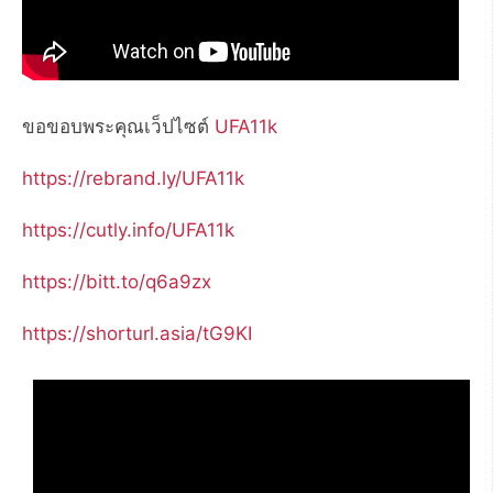
ขอขอบพระคุณเว็ปไซต์
UFA11k
https://rebrand.ly/UFA11k
https://cutly.info/UFA11k
https://bitt.to/q6a9zx
https://shorturl.asia/tG9KI