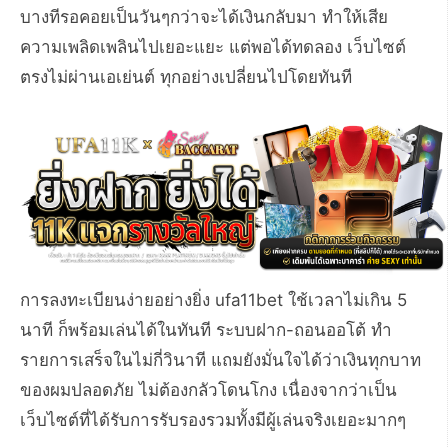
บางทีรอคอยเป็นวันๆกว่าจะได้เงินกลับมา ทำให้เสีย
ความเพลิดเพลินไปเยอะแยะ แต่พอได้ทดลอง เว็บไซต์
ตรงไม่ผ่านเอเย่นต์ ทุกอย่างเปลี่ยนไปโดยทันที
การลงทะเบียนง่ายอย่างยิ่ง ufa11bet ใช้เวลาไม่เกิน 5
นาที ก็พร้อมเล่นได้ในทันที ระบบฝาก-ถอนออโต้ ทำ
รายการเสร็จในไม่กี่วินาที แถมยังมั่นใจได้ว่าเงินทุกบาท
ของผมปลอดภัย ไม่ต้องกลัวโดนโกง เนื่องจากว่าเป็น
เว็บไซต์ที่ได้รับการรับรองรวมทั้งมีผู้เล่นจริงเยอะมากๆ