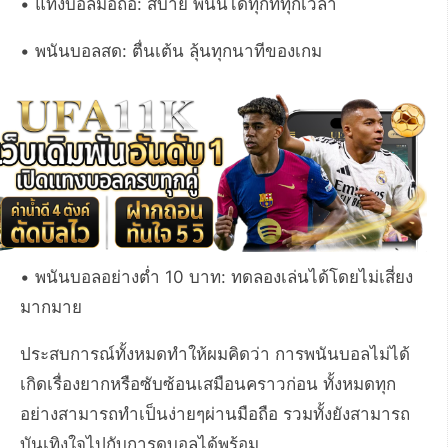
• แทงบอลมือถือ: สบาย พนันได้ทุกที่ทุกเวลา
• พนันบอลสด: ตื่นเต้น ลุ้นทุกนาทีของเกม
• พนันบอลอย่างต่ำ 10 บาท: ทดลองเล่นได้โดยไม่เสี่ยง
มากมาย
ประสบการณ์ทั้งหมดทำให้ผมคิดว่า การพนันบอลไม่ได้
เกิดเรื่องยากหรือซับซ้อนเสมือนคราวก่อน ทั้งหมดทุก
อย่างสามารถทำเป็นง่ายๆผ่านมือถือ รวมทั้งยังสามารถ
บันเทิงใจไปกับการดูบอลได้พร้อม