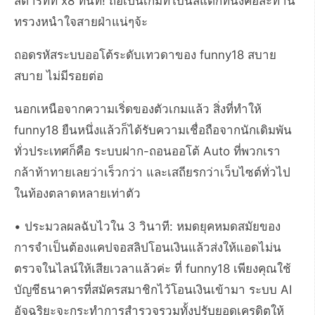
สตาร์ทที่ x8 ทันที! ถือเป็นเกมที่โบนัสแตกทีนึงคือสะท้าน
ทรวงหนำใจสายฝ่าแน่ๆจ้ะ
ถอดรหัสระบบออโต้ระดับเทวดาของ funny18 สบาย
สบาย ไม่มีรอยต่อ
นอกเหนือจากความเริ่ดของตัวเกมแล้ว สิ่งที่ทำให้
funny18 ยืนหนึ่งแล้วก็ได้รับความเชื่อถือจากนักเดิมพัน
ทั่วประเทศก็คือ ระบบฝาก-ถอนออโต้ Auto ที่พวกเรา
กล้าท้าทายเลยว่าเร็วกว่า และเสถียรกว่าเว็บไซต์ทั่วไป
ในท้องตลาดหลายเท่าตัว
• ประมวลผลฉับไวใน 3 วินาที: หมดยุคหมดสมัยของ
การจำเป็นต้องแคปจอสลิปโอนเงินแล้วส่งให้แอดไม่น
ตรวจในไลน์ให้เสียเวลาแล้วค่ะ ที่ funny18 เพียงคุณใช้
บัญชีธนาคารที่สมัครสมาชิกไว้โอนเงินเข้ามา ระบบ AI
อัจฉริยะจะกระทำการสำรวจรวมทั้งปรับยอดเครดิตให้