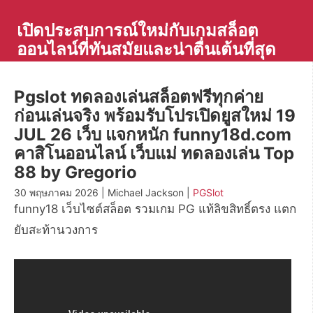
Skip
to
เปิดประสบการณ์ใหม่กับเกมสล็อต
content
ออนไลน์ที่ทันสมัยและน่าตื่นเต้นที่สุด
Pgslot ทดลองเล่นสล็อตฟรีทุกค่าย
ก่อนเล่นจริง พร้อมรับโปรเปิดยูสใหม่ 19
JUL 26 เว็บ แจกหนัก funny18d.com
คาสิโนออนไลน์ เว็บแม่ ทดลองเล่น Top
88 by Gregorio
30 พฤษภาคม 2026 | Michael Jackson |
PGSlot
funny18 เว็บไซต์สล็อต รวมเกม PG แท้ลิขสิทธิ์ตรง แตก
ยับสะท้านวงการ