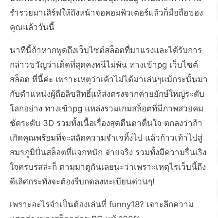
ร่ำรวยมาเสิร์ฟให้ถึงหน้าจอคอมพิวเตอร์แล้วก็มือถือของ
คุณแล้ววันนี้
นาทีนี้ถ้าหากพูดถึงเว็บไซต์สล็อตที่มาแรงและได้รับการ
กล่าวขวัญว่าเด็ดที่สุดคงหนีไม่พ้น ทางเข้าpg เว็บไซต์
สล็อต ที่นี้ค่ะ เพราะเหตุว่าเค้าไม่ได้มาเล่นๆแม้กระนั้นมา
กับตำแหน่งผู้ถือลิขสิทธิ์แท้ส่งตรงจากค่ายยักษ์ใหญ่ระดับ
โลกอย่าง ทางเข้าpg แหล่งรวมเกมสล็อตที่มีภาพสวยคม
ชัดระดับ 3D รวมทั้งเนื้อเรื่องสุดตื่นตาตื่นใจ ตกลงว่าถ้า
เกิดคุณพร้อมที่จะสลัดความจำเจทิ้งไป แล้วก้าวเท้าไปสู่
สมรภูมิปั่นสล็อตที่แจกหนัก จ่ายจริง รวมทั้งมีความรื่นเริง
ใจครบรสล่ะก็ ตามมาดูกันเลยนะว่าเพราะเหตุไรเว็บนี้ถึง
ดีเลิศกระทั่งจะต้องรีบกดลงทะเบียนด่วนๆ!
เพราะอะไรจำเป็นต้องเล่นที่ funny18? เจาะลึกความ