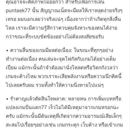
คุณอาจจะคิดภาพไม่ออกว่า สำหรับเพื่อการเล่น
puntaek77 นั้น สัญญาณเน็ตจะมีผลให้เราหลุดง่ายจริงๆ
เหรอ ผมบอกเลยว่าจริงแน่ๆ เนื่องจากว่าถ้าเกิดทุกสิ่งลื่น
ไหล เราจะมีความรู้สึกว่าควบคุมจังหวะของตนได้ง่าย
กว่าขณะที่ระบบขัดข้องอย่างไม่ต้องสงสัยขอรับ
• ความลื่นของเกมมีผลต่อเนื่อง: ในขณะที่ทุกๆอย่าง
ทำงานต่อเนื่อง คนเล่นจะจุดโฟกัสกับเกมได้อย่างเต็ม
เปี่ยม แม้กระนั้นถ้าจำต้องมานั่งโหลดหรือวิตกกังวลว่า
เกมจะค้างไหม พวกเราจะเสียพลังงานหรือความนึกคิดนี้
ไปเลยครับผม รวมทั้งทำให้ความนิ่งหายไปแน่ๆ
• รำคาญแล้วตัดสินใจพลาด: หลายหน การเพิ่มเบทหรือ
แปลงเกมปั่นแตก77 เร็วไม่ได้มีเหตุมาจากเกมหรอกนะ
ครับ แม้กระนั้นมีต้นเหตุที่เกิดจากความอารมณ์เสียเล็กๆ
สะสมไปเรื่อยๆอย่างเช่น เกมกระตุก เว็บค้าง หรือเข้าเกม