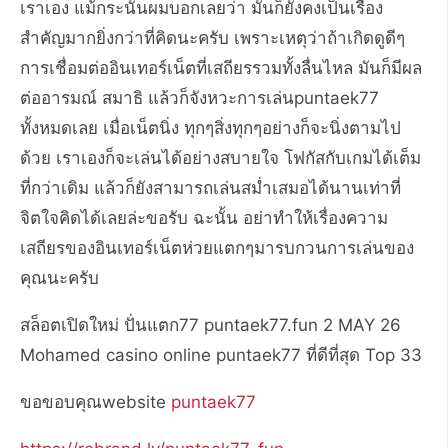
เราเอง แม้กระนั้นผมบอกเลยว่า มันก็ยังคงเป็นเรื่อง
สำคัญมากยิ่งกว่าที่คิดนะครับ เพราะเหตุว่าถ้าเกิดดูดีๆ
การเชื่อมต่ออินเทอร์เน็ตที่เสถียรรวมทั้งลื่นไหล มันก็มีผล
ต่ออารมณ์ สมาธิ แล้วก็จังหวะการเล่นpuntaek77
ทั้งหมดเลย เมื่อเน็ตนิ่ง ทุกๆสิ่งทุกๆอย่างก็จะนิ่งตามไป
ด้วย เราเองก็จะเล่นได้อย่างสบายใจ โฟกัสกับเกมได้เต็ม
ที่กว่าเดิม แล้วก็ยังสามารถเล่นสม่ำเสมอได้นานเท่าที่
จิตใจคิดได้เลยล่ะขอรับ ฉะนั้น อย่าทำให้เรื่องความ
เสถียรของอินเทอร์เน็ตห่วยแตกๆมารบกวนการเล่นของ
คุณนะครับ
สล็อตเปิดใหม่ ปั่นแตก77 puntaek77.fun 2 MAY 26
Mohamed casino online puntaek77 ที่ดีที่สุด Top 33
ขอขอบคุณwebsite
puntaek77