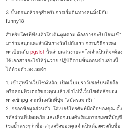
3 ขั้นตอนกล้วยๆสำหรับการเริ่มต้นทางคนมั่งมีกับ
funny18
สำหรับใครที่ฟังแล้วใจเต้นตูมตาม ต้องการจะรีบโจนเข้า
มาร่วมสนุกและล่าเงินรางวัลไปกับเรา กรรมวิธีการลง
ทะเบียนกับ
pgslot
นั้นง่ายแสนง่ายค่ะ ไม่จำเป็นที่จะต้อง
ใช้เอกสารอะไรให้วุ่นวาย ปฏิบัติตามขั้นตอนข้างล่างนี้
ได้ด้วยตัวเองเลยจ้า
1. เข้าสู่หน้าเว็บไซต์หลัก: เปิดเว็บเบราว์เซอร์บนมือถือ
หรือคอมพิวเตอร์ของคุณแล้วเข้าไปที่เว็บไซต์หลักของ
ทางเข้าpg จากนั้นคลิกที่ปุ่ม “สมัครสมาชิก”
2. กรอกข้อมูลส่วนตัว: ใส่เบอร์โทรศัพท์มือถือของคุณ ตั้ง
รหัสผ่านที่ปลอดภัย และเลือกแบงค์พร้อมกรอกเลขที่บัญชี
(ขอย้ำแรงๆว่าชื่อ-สกุลจริงของคุณจำเป็นต้องตรงกับชื่อ