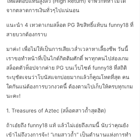
ให้ผลตอบแทนสูงลิ่ว (High Return) จำพวกที่หาไม่ได้
จากตลาดการเงินทั่วๆไปแน่นอน
แนะนำ 4 เทวดาเกมสล็อต PG ลิขสิทธิ์แท้บน funny18 ที่
สายบวกต้องกราบ
มาค่ะ! เพื่อไม่ให้เป็นการเสียเวล่ำเวลาหาเลี้ยงชีพ วันนี้
เราขอทำหน้าที่เป็นไกด์กิตติมศักดิ์ พาทุกคนไปส่องเกม
สล็อตตัวท็อปจากค่าย PG บนเว็บไซต์ funny18 ที่สถิติ
ระบุชัดเจนว่าโบนัสแจกบ่อยมากแล้วก็คูณโหดที่สุด คน
ใดกันแน่ต้องการบวกงวดนี้ ต้องตามไปเก็บให้ครบทุกเกม
นะคะ!
1. Treasures of Aztec (สล็อตสาวถ้ำสุดฮิต)
ถ้าเอ๋ยถึง funny18 แท้ แล้วไม่เอ่ยถึงเกมนี้ นับว่าคุณยัง
เข้าไม่ถึงวงการจ้ะ! “เกมสาวถ้ำ” เป็นตํานานแห่งการทำ