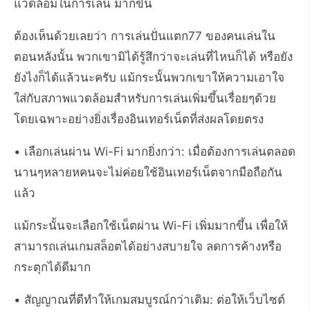
แวดล้อมในการเล่น มากขึ้น
ต้องเห็นด้วยเลยว่า การเล่นปั่นแตก77 ของคนเล่นใน
ตอนหลังนั้น พวกเขามิได้รู้สึกว่าจะเล่นที่ไหนก็ได้ หรือยัง
ยังไงก็ได้แล้วนะครับ แม้กระนั้นพวกเขาให้ความเอาใจ
ใส่กับสภาพแวดล้อมสำหรับการเล่นเพิ่มขึ้นเรื่อยๆด้วย
โดยเฉพาะอย่างยิ่งเรื่องอินเทอร์เน็ตที่ส่งผลโดยตรง
• เลือกเล่นผ่าน Wi-Fi มากยิ่งกว่า: เมื่อต้องการเล่นตลอด
นานๆหลายหคนจะไม่ค่อยใช้อินเทอร์เน็ตจากมือถือกัน
แล้ว
แม้กระนั้นจะเลือกใช้เน็ตผ่าน Wi-Fi เพิ่มมากขึ้น เพื่อให้
สามารถเล่นเกมสล็อตได้อย่างสบายใจ ลดการค้างหรือ
กระตุกได้ดีมาก
• สัญญาณที่ดีทำให้เกมสมบูรณ์กว่าเดิม: ต่อให้เว็บไซต์