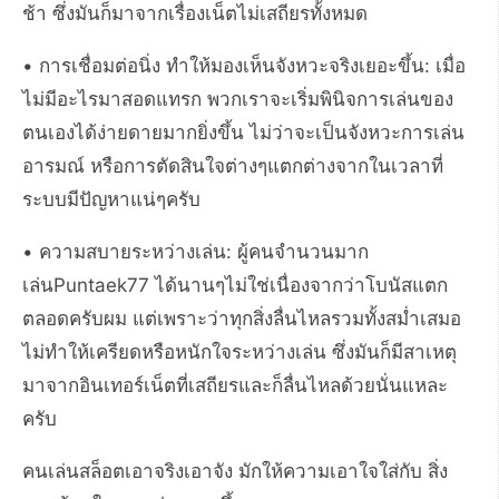
ช้า ซึ่งมันก็มาจากเรื่องเน็ตไม่เสถียรทั้งหมด
• การเชื่อมต่อนิ่ง ทำให้มองเห็นจังหวะจริงเยอะขึ้น: เมื่อ
ไม่มีอะไรมาสอดแทรก พวกเราจะเริ่มพินิจการเล่นของ
ตนเองได้ง่ายดายมากยิ่งขึ้น ไม่ว่าจะเป็นจังหวะการเล่น
อารมณ์ หรือการตัดสินใจต่างๆแตกต่างจากในเวลาที่
ระบบมีปัญหาแน่ๆครับ
• ความสบายระหว่างเล่น: ผู้คนจำนวนมาก
เล่นPuntaek77 ได้นานๆไม่ใช่เนื่องจากว่าโบนัสแตก
ตลอดครับผม แต่เพราะว่าทุกสิ่งลื่นไหลรวมทั้งสม่ำเสมอ
ไม่ทำให้เครียดหรือหนักใจระหว่างเล่น ซึ่งมันก็มีสาเหตุ
มาจากอินเทอร์เน็ตที่เสถียรและก็ลื่นไหลด้วยนั่นแหละ
ครับ
คนเล่นสล็อตเอาจริงเอาจัง มักให้ความเอาใจใส่กับ สิ่ง