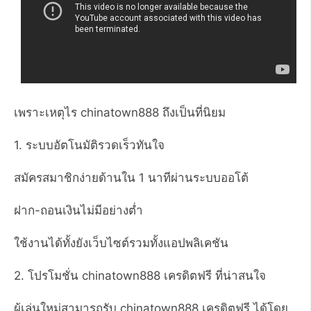
เพราะเหตุไร chinatown888 ถึงเป็นที่นิยม
1. ระบบอัตโนมัติรวดเร็วทันใจ
สมัครสมาชิกง่ายด้านใน 1 นาทีผ่านระบบออโต้
ฝาก-ถอนเงินไม่มีอย่างต่ำ
ใช้งานได้ทั้งยังเว็บไซต์รวมทั้งแอปพลิเคชัน
2. โปรโมชั่น chinatown888 เครดิตฟรี ที่น่าสนใจ
ผู้เล่นใหม่สามารถรับ chinatown888 เครดิตฟรี ได้โดย