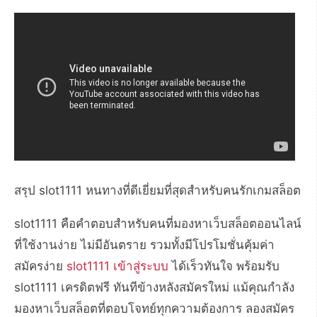
สรุป slot1111 หนทางที่ดีเยี่ยมที่สุดสำหรับคนรักเกมสล็อต
slot1111 คือคำตอบสำหรับคนที่มองหาเว็บสล็อตออนไลน์
ที่ใช้งานง่าย ไม่มีอันตราย รวมทั้งมีโปรโมชั่นคุ้มค่า
สมัครง่าย
slot1111 เข้าสู่ระบบ
ได้เร็วทันใจ พร้อมรับ
slot1111 เครดิตฟรี ทันทีข้างหลังสมัครใหม่ แม้คุณกำลัง
มองหาเว็บสล็อตที่ตอบโจทย์ทุกความต้องการ ลองสมัคร