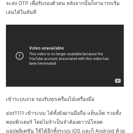
จะส่ง OTP เพื่อรับรองตัวตน หลังจากนั้นก็สามารถเริ่ม
เล่นได้ในทันที
เข้าระบบง่าย รองรับทุกเครื่องไม้เครื่องมือ
slot1111 เข้าระบบ ได้ทั้งยังผ่านมือถือ แท็บเล็ต รวมทั้ง
คอมพิวเตอร์ โดยไม่จำเป็นจำต้องดาวน์โหลด
แอปพลิเคชัน ใช้ได้อีกทั้งระบบ iOS และก็ Android ด้วย