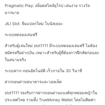
Pragmatic Play: สล็อตสไตล์ยุโรป เล่นง่าย รางวัล
มากมาย
JILI Slot: ธีมแปลกใหม่ โบนัสเยอะ
ระบบทดลองเล่นฟรี
สำหรับผู้เล่นใหม่ slot1111 มีระบบทดลองเล่นฟรี ไม่ต้อง
สมัครหรือฝากเงิน เหมาะสำหรับผู้ที่ต้องการฝึกหัดก่อนลง
ในสนามจริง
ระบบฝาก-ถอนอัตโนมัติ เร็วภายใน 30 วินาที
ฝากถอนผ่านธนาคารและวอลเล็ต
slot1111 รองรับการฝากถอนผ่านแบงค์ทุกหย่อมหญ้าใน
ประเทศไทย รวมทั้ง TrueMoney Wallet โดยไม่คิดค่า