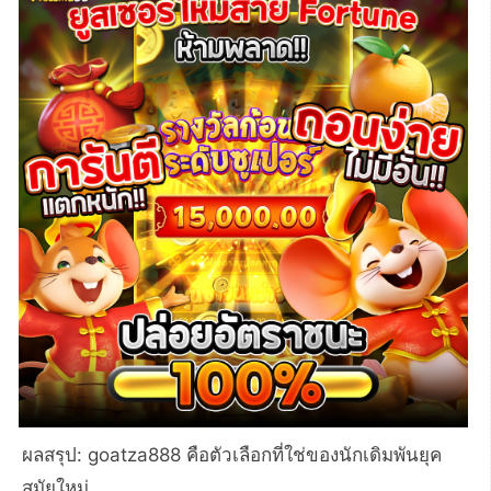
ผลสรุป: goatza888 คือตัวเลือกที่ใช่ของนักเดิมพันยุค
สมัยใหม่