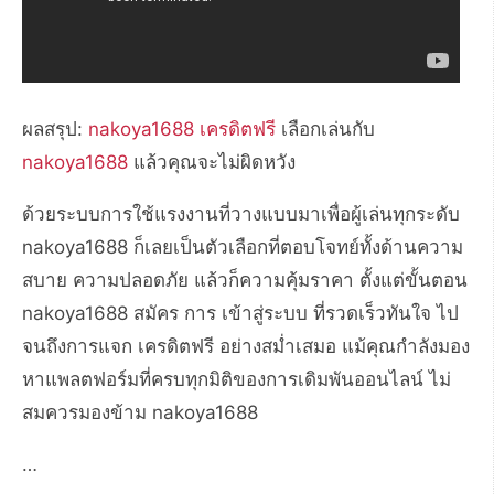
ผลสรุป:
nakoya1688 เครดิตฟรี
เลือกเล่นกับ
nakoya1688
แล้วคุณจะไม่ผิดหวัง
ด้วยระบบการใช้แรงงานที่วางแบบมาเพื่อผู้เล่นทุกระดับ
nakoya1688 ก็เลยเป็นตัวเลือกที่ตอบโจทย์ทั้งด้านความ
สบาย ความปลอดภัย แล้วก็ความคุ้มราคา ตั้งแต่ขั้นตอน
nakoya1688 สมัคร การ เข้าสู่ระบบ ที่รวดเร็วทันใจ ไป
จนถึงการแจก เครดิตฟรี อย่างสม่ำเสมอ แม้คุณกำลังมอง
หาแพลตฟอร์มที่ครบทุกมิติของการเดิมพันออนไลน์ ไม่
สมควรมองข้าม nakoya1688
…