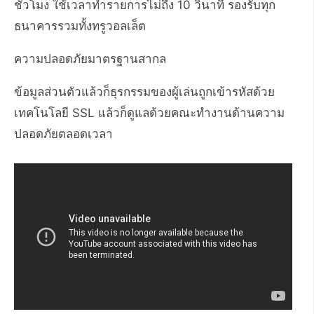
ชั่วโมง ใช้เวลาทำรายการไม่ถึง 10 วินาที รองรับทุก
ธนาคารรวมทั้งทรูวอลเล็ต
ความปลอดภัยมาตรฐานสากล
ข้อมูลส่วนตัวแล้วก็ธุรกรรมของผู้เล่นถูกเข้ารหัสด้วย
เทคโนโลยี SSL แล้วก็ดูแลด้วยคณะทำงานด้านความ
ปลอดภัยตลอดเวลา