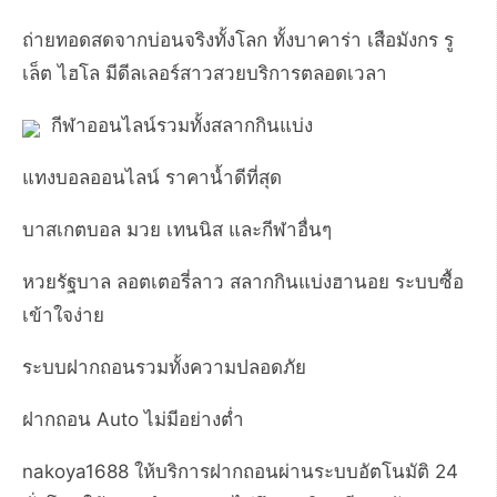
ถ่ายทอดสดจากบ่อนจริงทั้งโลก ทั้งบาคาร่า เสือมังกร รู
เล็ต ไฮโล มีดีลเลอร์สาวสวยบริการตลอดเวลา
กีฬาออนไลน์รวมทั้งสลากกินแบ่ง
แทงบอลออนไลน์ ราคาน้ำดีที่สุด
บาสเกตบอล มวย เทนนิส และกีฬาอื่นๆ
หวยรัฐบาล ลอตเตอรี่ลาว สลากกินแบ่งฮานอย ระบบซื้อ
เข้าใจง่าย
ระบบฝากถอนรวมทั้งความปลอดภัย
ฝากถอน Auto ไม่มีอย่างต่ำ
nakoya1688 ให้บริการฝากถอนผ่านระบบอัตโนมัติ 24