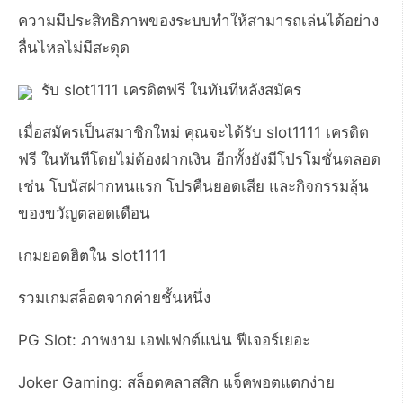
ความมีประสิทธิภาพของระบบทำให้สามารถเล่นได้อย่าง
ลื่นไหลไม่มีสะดุด
รับ slot1111 เครดิตฟรี ในทันทีหลังสมัคร
เมื่อสมัครเป็นสมาชิกใหม่ คุณจะได้รับ slot1111 เครดิต
ฟรี ในทันทีโดยไม่ต้องฝากเงิน อีกทั้งยังมีโปรโมชั่นตลอด
เช่น โบนัสฝากหนแรก โปรคืนยอดเสีย และกิจกรรมลุ้น
ของขวัญตลอดเดือน
เกมยอดฮิตใน slot1111
รวมเกมสล็อตจากค่ายชั้นหนึ่ง
PG Slot: ภาพงาม เอฟเฟกต์แน่น ฟีเจอร์เยอะ
Joker Gaming: สล็อตคลาสสิก แจ็คพอตแตกง่าย