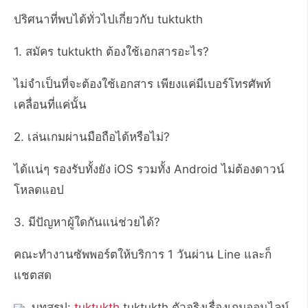
ปริศนาที่พบได้ทั่วไปเกี่ยวกับ tuktukth
1. สมัคร tuktukth ต้องใช้เอกสารอะไร?
ไม่จำเป็นที่จะต้องใช้เอกสาร เพียงแค่มีเบอร์โทรศัพท์
เคลื่อนที่แค่นั้น
2. เล่นเกมผ่านมือถือได้หรือไม่?
ได้แน่ๆ รองรับทั้งยัง iOS รวมทั้ง Android ไม่ต้องดาวน์
โหลดแอป
3. มีปัญหาผู้ใดกันแน่ช่วยได้?
คณะทำงานซัพพอร์ตให้บริการ 1 วันผ่าน Line และก็
แชตสด
บทสรุป:
tuktukth
tuktukth ตัวจริงเรื่องเกมออนไลน์