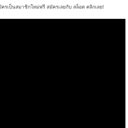
ัครเป็นสมาชิกใหม่ฟรี สมัครเลยกับ สล็อต คลิกเลย!