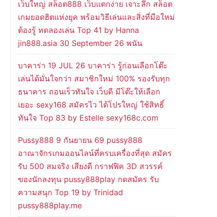
เว็บใหญ่ สล็อต888 เว็บแตกง่าย เจาะลึก สล็อต
เกมยอดฮิตแห่งยุค พร้อมวิธีเล่นและสิ่งที่มือใหม่
ต้องรู้ ทดลองเล่น Top 41 by Hanna
jin888.asia 30 September 26 พนัน
บาคาร่า 19 JUL 26 บาคาร่า รู้ก่อนเลือกโต๊ะ
เล่นได้มั่นใจกว่า สมาชิกใหม่ 100% รองรับทุก
ธนาคาร ถอนเร็วทันใจ เว็บดี มีโต๊ะให้เลือก
เยอะ sexy168 สมัครไว ได้โปรใหญ่ ใช้สิทธิ์
ทันใจ Top 83 by Estelle sexy168c.com
Pussy888 9 กันยายน 69 pussy888
อาณาจักรเกมออนไลน์ที่ครบเครื่องที่สุด สมัคร
รับ 500 สมจริง เสียงดี กราฟฟิค 3D สวรรค์
ของนักลงทุน pussy888play กดสมัคร รับ
ความสนุก Top 19 by Trinidad
pussy888play.me