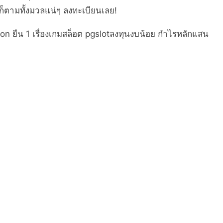
ๆก็ตามทั้งมวลแน่ๆ ลงทะเบียนเลย!
on ยืน 1 เรื่องเกมสล็อต pgslotลงทุนงบน้อย กำไรหลักแสน