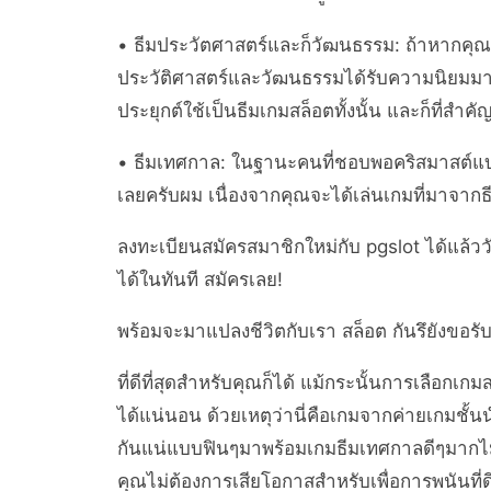
• ธีมประวัตศาสตร์และก็วัฒนธรรม: ถ้าหากคุณ
ประวัติศาสตร์และวัฒนธรรมได้รับความนิยมม
ประยุกต์ใช้เป็นธีมเกมสล็อตทั้งนั้น และก็ที่สำ
• ธีมเทศกาล: ในฐานะคนที่ชอบพอคริสมาสต์แบบ
เลยครับผม เนื่องจากคุณจะได้เล่นเกมที่มาจาก
ลงทะเบียนสมัครสมาชิกใหม่กับ pgslot ได้แล้ววั
ได้ในทันที สมัครเลย!
พร้อมจะมาแปลงชีวิตกับเรา สล็อต กันรึยังขอรั
ที่ดีที่สุดสำหรับคุณก็ได้ แม้กระนั้นการเลือก
ได้แน่นอน ด้วยเหตุว่านี่คือเกมจากค่ายเกมชั้นน
กันแน่แบบฟินๆมาพร้อมเกมธีมเทศกาลดีๆมากไม่น
คุณไม่ต้องการเสียโอกาสสำหรับเพื่อการพนันที่ดีเ