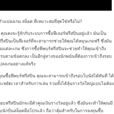
วแปลงเกม สล็อต ที่เหมาะสมที่สุดใช่หรือไม่?
ณคงจะรู้จักกับระบบการซื้อฟีเจอร์ฟรีสปินอยู่แล้ว มันเป็น
ีสปินเป็นฟีเจอร์ที่จะสามารถช่วยให้คุณได้หมุนเกมฟรี ซึ่งมัน
มแต่ละเกม ซึ่งการซื้อฟีพบร์ฟรีสปินจะช่วยทำให้คุณเข้าถึง
์ครบตามข้อตกลง เป็นอีกลู่ทางของนักพนันที่ต้องการเข้าถึงรอบ
ปลงเกมอย่างแท้จริง
คุณซื้อฟีพบร์ฟรีสปิน คุณจะสามารถเข้าถึงรอบโบนัสได้ทันที ได้
หยัดเวลาสำหรับการเล่น รวมทั้งได้ลุ้นรางวัลใหญ่แบบไม่ต้อง
บฟรีสปินมักจะมีตัวคูณเงินรางวัลอยู่แล้ว ซึ่งมันจะทำให้คุณมี
นักปั่นสล็อตมือโปรแล้ว ถือว่าคุ้มสำหรับในการลงทุนซื้อ