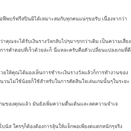
ซื้อฟีพบร์ฟรีสปินมิได้เหมาะสมกับทุกคนแน่ๆขอรับ เนื่องจากว่า
นตีว่าคุณจะได้รับเงินรางวัลกลับไปๆมาๆกกว่าเดิม เป็นความเสี่ยง
งการคำตอบที่เร็วด้วยล่ะก็ นี่แหละครับคือตัวเปลี่ยนแปลงเกมที่ดี
ช่วยให้คุณได้มองเห็นการชำระเงินรางวัลแล้วก็การทำงานของ
นจำนวนไม่ใช้น้อยก็ใช้สำหรับในการตัดสินใจเล่นเกมนั้นๆในระยะ
นเกมของคุณแล้ว มันยังเพิ่มความตื่นเต้นและลดความจำเจ
บนัส ใครๆก็ต้องต้องการลุ้นให้แจ็กพอเพียงตแตกหนักๆจริง