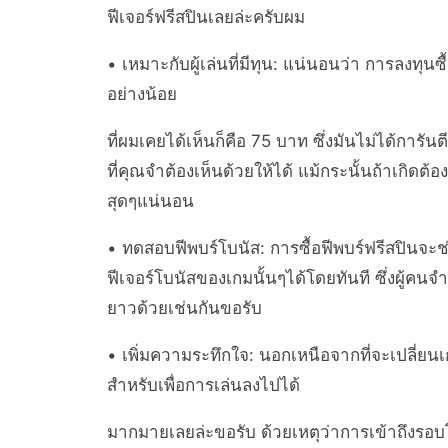
ฟีเจอร์ฟรีสปินเลยล่ะครับผม
• เหมาะกับผู้เล่นที่มีทุน: แน่นอนว่า การลงทุน
อย่างน้อย
ที่ผมเคยได้เห็นก็คือ 75 บาท ซึ่งมันไม่ได้การั
ที่คุณจำต้องเห็นด้วยให้ได้ แม้กระนั้นถ้าเกิดต้อ
สุดๆแน่นอน
• ทดสอบฟีพบร์โบนัส: การซื้อฟีพบร์ฟรีสปินจะ
ฟีเจอร์โบนัสของเกมนั้นๆได้โดยทันที ซึ่งผู้ค
ยาวด้วยเช่นกันขอรับ
• เพิ่มความระทึกใจ: นอกเหนือจากที่จะเปลี่ย
สำหรับเพื่อการเล่นลงไปได้
มากมายเลยล่ะขอรับ ด้วยเหตุว่าการเข้าถึงรอบโ