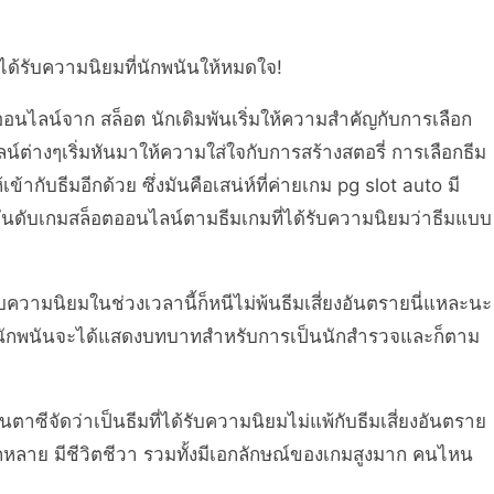
ได้รับความนิยมที่นักพนันให้หมดใจ!
อนไลน์จาก สล็อต นักเดิมพันเริ่มให้ความสำคัญกับการเลือก
์ต่างๆเริ่มหันมาให้ความใส่ใจกับการสร้างสตอรี่ การเลือกธีม
ับธีมอีกด้วย ซึ่งมันคือเสน่ห์ที่ค่ายเกม pg slot auto มี
ันดับเกมสล็อตออนไลน์ตามธีมเกมที่ได้รับความนิยมว่าธีมแบบ
้รับความนิยมในช่วงเวลานี้ก็หนีไม่พ้นธีมเสี่ยงอันตรายนี่แหละนะ
ที่นักพนันจะได้แสดงบทบาทสำหรับการเป็นนักสำรวจและก็ตาม
ซีจัดว่าเป็นธีมที่ได้รับความนิยมไม่แพ้กับธีมเสี่ยงอันตราย
หลาย มีชีวิตชีวา รวมทั้งมีเอกลักษณ์ของเกมสูงมาก คนไหน