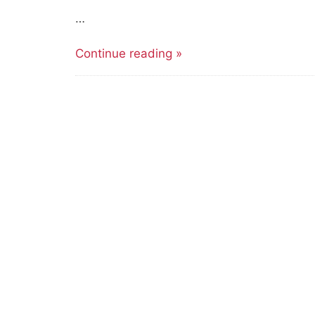
…
Continue reading »