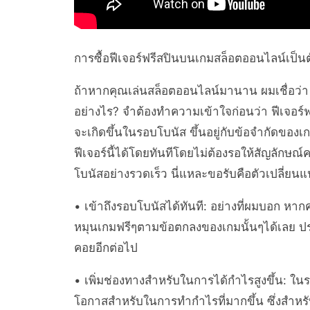
การซื้อฟีเจอร์ฟรีสปินบนเกมสล็อตออนไลน์เป็นตั
ถ้าหากคุณเล่นสล็อตออนไลน์มานาน ผมเชื่อว่า คุ
อย่างไร? จำต้องทำความเข้าใจก่อนว่า ฟีเจอร์ฟร
จะเกิดขึ้นในรอบโบนัส ขึ้นอยู่กับข้อจำกัดของเก
ฟีเจอร์นี้ได้โดยทันทีโดยไม่ต้องรอให้สัญลักษณ
โบนัสอย่างรวดเร็ว นี่แหละขอรับคือตัวเปลี่ยนแ
• เข้าถึงรอบโบนัสได้ทันที: อย่างที่ผมบอก หาก
หมุนเกมฟรีๆตามข้อตกลงของเกมนั้นๆได้เลย ประ
คอยอีกต่อไป
• เพิ่มช่องทางสำหรับในการได้กำไรสูงขึ้น: ในรอ
โอกาสสำหรับในการทำกำไรที่มากขึ้น ซึ่งสำหรับ