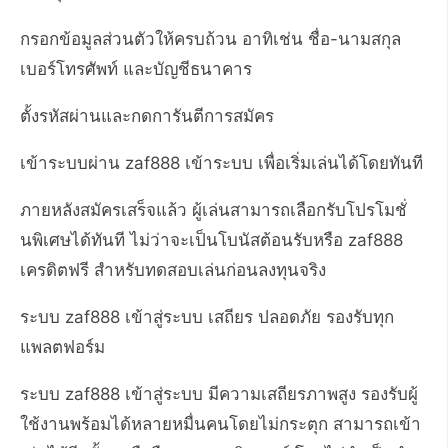
กรอกข้อมูลส่วนตัวให้ครบถ้วน อาทิเช่น ชื่อ-นามสกุล
เบอร์โทรศัพท์ และบัญชีธนาคาร
ตั้งรหัสผ่านและกดการันตีการสมัคร
เข้าระบบผ่าน zaf888 เข้าระบบ เพื่อเริ่มเล่นได้โดยทันที
ภายหลังสมัครเสร็จแล้ว ผู้เล่นสามารถเลือกรับโปรโมชั่
นพิเศษได้ทันที ไม่ว่าจะเป็นโบนัสต้อนรับหรือ zaf888
เครดิตฟรี สำหรับทดสอบเล่นก่อนลงทุนจริง
ระบบ zaf888 เข้าสู่ระบบ เสถียร ปลอดภัย รองรับทุก
แพลตฟอร์ม
ระบบ zaf888 เข้าสู่ระบบ มีความเสถียรภาพสูง รองรับผู้
ใช้งานพร้อมได้หลายหมื่นคนโดยไม่กระตุก สามารถเข้า