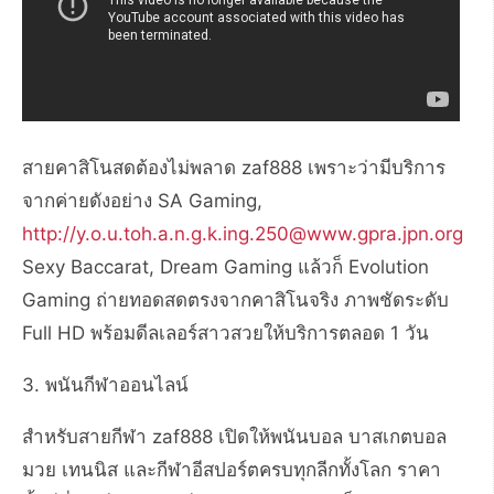
สายคาสิโนสดต้องไม่พลาด zaf888 เพราะว่ามีบริการ
จากค่ายดังอย่าง SA Gaming,
http://
y.o.u.toh.a.n.g.k.ing.250@www.gpra.jpn.org
Sexy Baccarat, Dream Gaming แล้วก็ Evolution
Gaming ถ่ายทอดสดตรงจากคาสิโนจริง ภาพชัดระดับ
Full HD พร้อมดีลเลอร์สาวสวยให้บริการตลอด 1 วัน
3. พนันกีฬาออนไลน์
สำหรับสายกีฬา zaf888 เปิดให้พนันบอล บาสเกตบอล
มวย เทนนิส และกีฬาอีสปอร์ตครบทุกลีกทั้งโลก ราคา