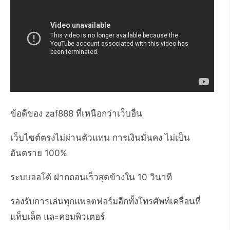
ข้อดีของ zaf888 ที่เหนือกว่าเว็บอื่น
เว็บไซต์ตรงไม่ผ่านตัวแทน การเงินมั่นคง ไม่เป็น
อันตราย 100%
ระบบออโต้ ฝากถอนเร็วสุดข้างใน 10 วินาที
รองรับการเล่นทุกแพลตฟอร์มอีกทั้งโทรศัพท์เคลื่อนที่
แท็บเล็ต และคอมพิวเตอร์