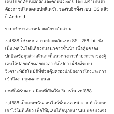
เล่นได้อีกทั้งบนมือถือและคอมพิวเตอร์ โดยไม่จำเป็นจำ
ต้องดาวน์โหลดแอปพลิเคชัน รองรับอีกทั้งระบบ iOS แล้ว
ก็ Android
ระบบรักษาความปลอดภัยระดับสากล
zaf888 ใช้ระบบความปลอดภัยแบบ SSL 256-bit ซึ่ง
เป็นเทคโนโลยีเดียวกับธนาคารชั้นนำ เพื่อคุ้มครอง
ปกป้องข้อมูลส่วนตัวและก็แนวทางการทำธุรกรรมของผู้
เล่นให้ปลอดภัยตลอดเวลา ยิ่งไปกว่านี้ยังมีระบบ
วิเคราะห์อัตโนมัติที่ช่วยคุ้มครองปกป้องการโกงและการ
เข้าถึงจากบุคคลภายนอก
เกมที่ได้รับความนิยมที่เปิดให้บริการใน zaf888
zaf888 เก็บเกมพนันออนไลน์ชั้นแนวหน้าจากทั่วโลกมา
เอาไว้ในที่เดียว เพื่อให้ผู้เล่นได้สนุกสนานแบบครบวงจร