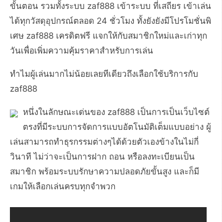
ขั้นตอน รวมทั้งระบบ zaf888 เข้าระบบ ที่เสถียร เข้าเล่น
ได้ทุกวัสดุอุปกรณ์ตลอด 24 ชั่วโมง ทั้งยังยังมีโปรโมชั่นพิ
เศษ zaf888 เครดิตฟรี แจกให้กับสมาชิกใหม่และเก่าทุก
วันเพื่อเพิ่มความคุ้มราคาสำหรับการเล่น
ทำไมผู้เล่นมากไม่น้อยเลยทีเดียวถึงเลือกใช้บริการกับ
zaf888
หนึ่งในลักษณะเด่นของ zaf888 เป็นการเป็นเว็บไซต์
ตรงที่มีระบบการจัดการแบบอัตโนมัติเต็มแบบอย่าง ผู้
เล่นสามารถทำธุรกรรมต่างๆได้ด้วยตัวเองข้างในไม่กี่
วินาที ไม่ว่าจะเป็นการฝาก ถอน หรือลงทะเบียนเป็น
สมาชิก พร้อมระบบรักษาความปลอดภัยขั้นสูง และก็มี
เกมให้เลือกเล่นครบทุกจำพวก