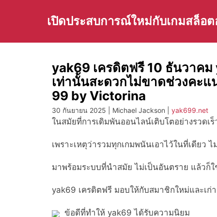
Skip
to
เปิดประสบการณ์ใหม่กับเกมสล็อตออน
content
yak69 เครดิตฟรี 10 ธันวาคม 
เท่านั้นสะดวกไม่ขาดช่วงคะแ
99 by Victorina
30 กันยายน 2025 | Michael Jackson |
yak699.net
ในสมัยที่การเดิมพันออนไลน์เติบโตอย่างรวดเร็
เพราะเหตุว่ารวมทุกเกมพนันเอาไว้ในที่เดียว ไ
มาพร้อมระบบที่นำสมัย ไม่เป็นอันตราย แล้วก็ใช้
yak69 เครดิตฟรี มอบให้กับสมาชิกใหม่และเก่าเ
ข้อดีที่ทำให้ yak69 ได้รับความนิยม