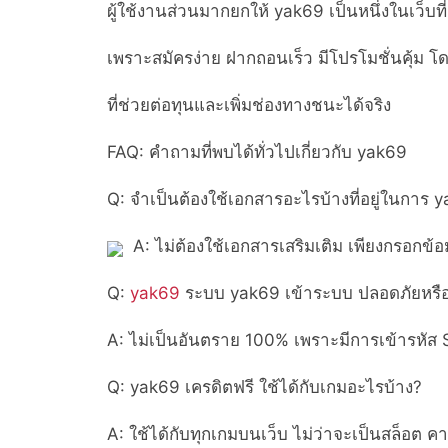
ผู้ใช้งานส่วนมากยกให้ yak69 เป็นหนึ่งในเว็
เพราะสมัครง่าย ฝากถอนเร็ว มีโปรโมชั่นคุ้ม
ที่ช่วยต่อทุนและเพิ่มช่องทางชนะได้จริง
FAQ: คำถามที่พบได้ทั่วไปเกี่ยวกับ yak69
Q: จำเป็นต้องใช้เอกสารอะไรบ้างที่อยู่ในการ 
A: ไม่ต้องใช้เอกสารเสริมเติม เพียงกรอกข้อม
Q:
yak69
ระบบ yak69 เข้าระบบ ปลอดภัยหรือ
A: ไม่เป็นอันตราย 100% เพราะมีการเข้ารหั
Q: yak69 เครดิตฟรี ใช้ได้กับเกมอะไรบ้าง?
A: ใช้ได้กับทุกเกมบนเว็บ ไม่ว่าจะเป็นสล็อต 