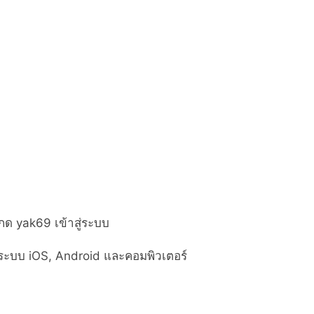
้นกด yak69 เข้าสู่ระบบ
ถือระบบ iOS, Android และคอมพิวเตอร์