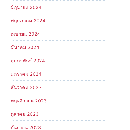
มิถุนายน 2024
พฤษภาคม 2024
เมษายน 2024
มีนาคม 2024
กุมภาพันธ์ 2024
มกราคม 2024
ธันวาคม 2023
พฤศจิกายน 2023
ตุลาคม 2023
กันยายน 2023