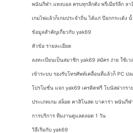
พนันกีฬา แทงบอล ครบทุกลีกดัง พรีเมียร์ลีก ลา
เกมไพ่แล้วก็เกมประจำถิ่น ได้แก่ ป๊อกกระเด้ง
ข้อมูลสำคัญเกี่ยวกับ yak69
หัวข้อ รายละเอียด
ลงทะเบียนเป็นสมาชิก yak69 สมัคร ง่าย ใช้เวล
เข้าระบบ รองรับโทรศัพท์เคลื่อนที่แล้วก็ PC 
โปรโมชั่น แจก yak69 เครดิตฟรี โบนัสฝากราย
ประเภทเกม สล็อต คาสิโนสด บาคาร่า พนันกีฬ
การบริการ ทีมงานดูแลตลอด 1 วัน
วิธีเริ่มกับ yak69