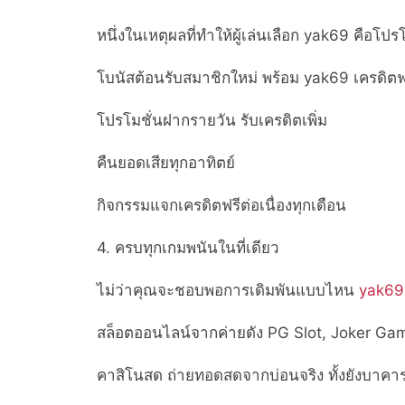
หนึ่งในเหตุผลที่ทำให้ผู้เล่นเลือก yak69 คือโปรโม
โบนัสต้อนรับสมาชิกใหม่ พร้อม yak69 เครดิตฟ
โปรโมชั่นฝากรายวัน รับเครดิตเพิ่ม
คืนยอดเสียทุกอาทิตย์
กิจกรรมแจกเครดิตฟรีต่อเนื่องทุกเดือน
4. ครบทุกเกมพนันในที่เดียว
ไม่ว่าคุณจะชอบพอการเดิมพันแบบไหน
yak69
สล็อตออนไลน์จากค่ายดัง PG Slot, Joker Ga
คาสิโนสด ถ่ายทอดสดจากบ่อนจริง ทั้งยังบาคาร่า