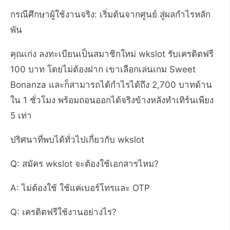
กรณีศึกษาผู้ใช้งานจริง: เริ่มต้นจากศูนย์ สู่ผลกำไรหลัก
พัน
คุณเก่ง ลงทะเบียนเป็นสมาชิกใหม่ wkslot รับเครดิตฟรี
100 บาท โดยไม่ต้องฝาก เขาเลือกเล่นเกม Sweet
Bonanza และก็สามารถได้กำไรได้ถึง 2,700 บาทด้าน
ใน 1 ชั่วโมง พร้อมถอนออกได้จริงข้างหลังทำเทิร์นเพียง
5 เท่า
ปริศนาที่พบได้ทั่วไปเกี่ยวกับ wkslot
Q: สมัคร wkslot จะต้องใช้เอกสารไหม?
A: ไม่ต้องใช้ ใช้แค่เบอร์โทรและ OTP
Q: เครดิตฟรีใช้งานอย่างไร?