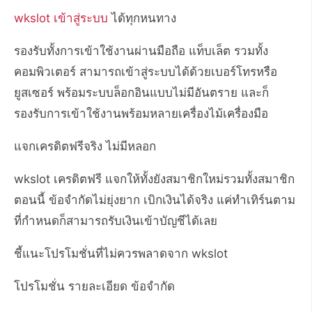
wkslot เข้าสู่ระบบ
ได้ทุกหนทาง
รองรับทั้งการเข้าใช้งานผ่านมือถือ แท็บเล็ต รวมทั้ง
คอมพิวเตอร์ สามารถเข้าสู่ระบบได้ด้วยเบอร์โทรหรือ
ยูสเซอร์ พร้อมระบบล็อกอินแบบไม่มีอันตราย และก็
รองรับการเข้าใช้งานพร้อมหลายเครื่องไม้เครื่องมือ
แจกเครดิตฟรีจริง ไม่มีหลอก
wkslot เครดิตฟรี แจกให้ทั้งยังสมาชิกใหม่รวมทั้งสมาชิก
ตอนนี้ ข้อจำกัดไม่ยุ่งยาก เบิกเงินได้จริง แค่ทำเทิร์นตาม
ที่กำหนดก็สามารถรับเงินเข้าบัญชีได้เลย
ชี้แนะโปรโมชั่นที่ไม่ควรพลาดจาก wkslot
โปรโมชั่น รายละเอียด ข้อจำกัด