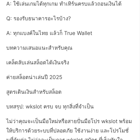
A: ใช้เล่นเกมได้ทุกเกม ทำเทิร์นครบแล้วถอนเงินได้
Q: รองรับธนาคารอะไรบ้าง?
A: ทุกแบงค์ในไทย แล้วก็ True Wallet
บทความเสนอแนะสำหรับคุณ
เคล็ดลับเล่นสล็อตได้เงินจริง
ค่ายสล็อตน่าเล่นปี 2025
สูตรเดินเงินสำหรับสล็อต
บทสรุป: wkslot ครบ จบ ทุกสิ่งที่จำเป็น
ไม่ว่าคุณจะเป็นมือใหม่หรือสายปั่นมือโปร wkslot พร้อม
ให้บริการด้วยระบบที่ปลอดภัย ใช้งานง่าย และโปรโมชั่