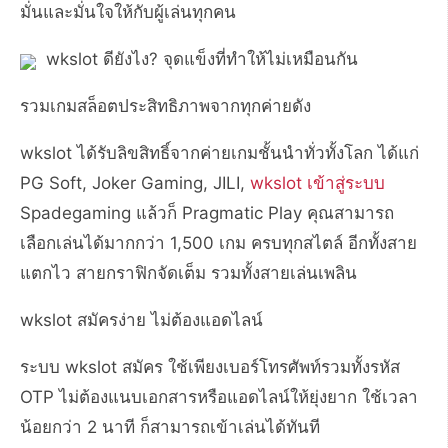
มั่นและมั่นใจให้กับผู้เล่นทุกคน
wkslot ดียังไง? จุดแข็งที่ทำให้ไม่เหมือนกัน
รวมเกมสล็อตประสิทธิภาพจากทุกค่ายดัง
wkslot ได้รับลิขสิทธิ์จากค่ายเกมชั้นนำทั่วทั้งโลก ได้แก่
PG Soft, Joker Gaming, JILI,
wkslot เข้าสู่ระบบ
Spadegaming แล้วก็ Pragmatic Play คุณสามารถ
เลือกเล่นได้มากกว่า 1,500 เกม ครบทุกสไตล์ อีกทั้งสาย
แตกไว สายกราฟิกจัดเต็ม รวมทั้งสายเล่นเพลิน
wkslot สมัครง่าย ไม่ต้องแอดไลน์
ระบบ wkslot สมัคร ใช้เพียงเบอร์โทรศัพท์รวมทั้งรหัส
OTP ไม่ต้องแนบเอกสารหรือแอดไลน์ให้ยุ่งยาก ใช้เวลา
น้อยกว่า 2 นาที ก็สามารถเข้าเล่นได้ทันที