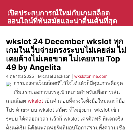
Skip
to
เปิดประสบการณ์ใหม่กับเกมสล็อต
content
ออนไลน์ที่ทันสมัยและน่าตื่นเต้นที่สุด
wkslot 24 December wkslot ทุก
เกมในเว็บจ่ายตรงระบบไม่เคยล่ม ไม่
เคยค้างไม่เคยขาด ไม่เคยหาย Top
49 by Angelita
4 ตุลาคม 2025 | Michael Jackson |
wkslotonline.com
การมองหาเว็บสล็อตที่ไว้ใจได้แล้วก็มีคุณภาพคือจุด
เริ่มแรกของการบรรลุเป้าหมายสำหรับเพื่อการเล่น
เกมสล็อต
wkslot
เป็นคำตอบที่ตรงใจทั้งมือใหม่และก็มือ
โปร ด้วยระบบ wkslot สมัคร ที่ไม่ยุ่งยาก wkslot เข้า
ระบบ ได้ตลอดเวลา แล้วก็ wkslot เครดิตฟรี ที่แจกจริง
ตั้งแต่เริ่ม นี่คือแพลตฟอร์มที่มอบโอกาสรวมทั้งความเชื่อ