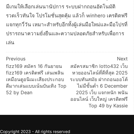
มีเกมให้เลือกเล่นนานัปการ ระบบฝากถอนอัตโนมัติ
รวดเร็วทันใจ โปรโมชั่นสุดคุ้ม แล้วก็ winhero เครดิตฟรี
แจกทุกวี่วัน เหมาะสำหรับอีกทั้งผู้เล่นมือใหม่และมือโปรที่
ปรารถนาความยั่งยืนและความปลอดภัยสำหรับเพื่อการ
เล่น
แนะแนว
Previous
Next
fizz169 สมัคร 16 กันยายน
สมัครสมาชิก lotto432 เว็บ
เรื่อง
fizz169 เครดิตฟรี เล่นเพลิน
หวยออนไลน์ที่ดีที่สุด 2025
เหมือนดูอนิเมะเสียงประกอบ
ระบบทันสมัย ฝากถอนออโต้
ดีมากเล่นแบบเน้นบันเทิง Top
ไม่มีขั้นต่ำ 6 December
52 by Dean
2025 เว็บ แจกหนัก พนัน
ออนไลน์ เว็บใหญ่ เครดิตฟรี
Top 49 by Kassie
Copyright 2023 - All rights reserved