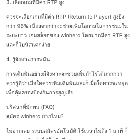
3. เลือกเกมที่มีค่า RTP สูง
ควรจะเลือกเกมที่มีค่า RTP (Return to Player) สูงยิ่ง
กว่า 96% เนื่องจากว่าจะช่วยเพิ่มโอกาสในการชนะใน
ระยะยาว เกมสล็อตของ winhero โดยมากมีค่า RTP สูง
และก็โบนัสแตกง่าย
4. รู้จังหวะการพนัน
การเดิมพันอย่างมีจังหวะจะช่วยเพิ่มกำไรได้มากกว่า
ควรรู้ดีว่าเมื่อใดควรเพิ่มเดิมพันและก็เมื่อใดควรจะหยุด
เพื่อคุ้มครองป้องกันการสูญเสีย
ปริศนาที่มักพบ (FAQ)
สมัคร winhero ยากไหม?
ไม่ยากเลย ระบบสมัครอัตโนมัติ ใช้เวลาไม่ถึง 1 นาที ก็