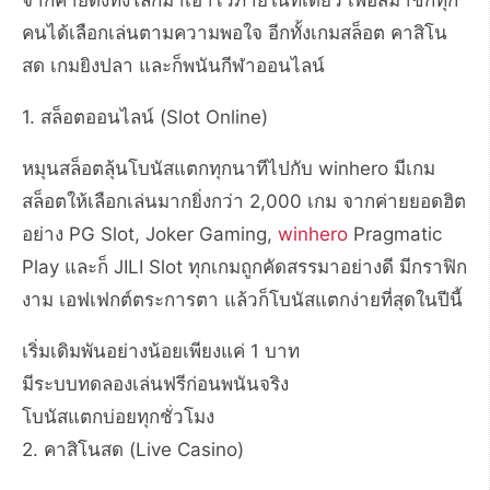
คนได้เลือกเล่นตามความพอใจ อีกทั้งเกมสล็อต คาสิโน
สด เกมยิงปลา และก็พนันกีฬาออนไลน์
1. สล็อตออนไลน์ (Slot Online)
หมุนสล็อตลุ้นโบนัสแตกทุกนาทีไปกับ winhero มีเกม
สล็อตให้เลือกเล่นมากยิ่งกว่า 2,000 เกม จากค่ายยอดฮิต
อย่าง PG Slot, Joker Gaming,
winhero
Pragmatic
Play และก็ JILI Slot ทุกเกมถูกคัดสรรมาอย่างดี มีกราฟิก
งาม เอฟเฟกต์ตระการตา แล้วก็โบนัสแตกง่ายที่สุดในปีนี้
เริ่มเดิมพันอย่างน้อยเพียงแค่ 1 บาท
มีระบบทดลองเล่นฟรีก่อนพนันจริง
โบนัสแตกบ่อยทุกชั่วโมง
2. คาสิโนสด (Live Casino)