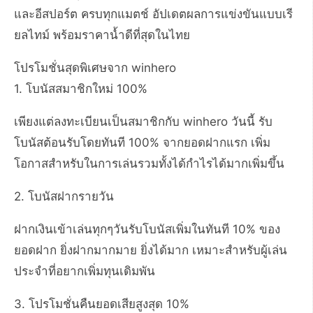
และอีสปอร์ต ครบทุกแมตช์ อัปเดตผลการแข่งขันแบบเรี
ยลไทม์ พร้อมราคาน้ำดีที่สุดในไทย
โปรโมชั่นสุดพิเศษจาก winhero
1. โบนัสสมาชิกใหม่ 100%
เพียงแต่ลงทะเบียนเป็นสมาชิกกับ winhero วันนี้ รับ
โบนัสต้อนรับโดยทันที 100% จากยอดฝากแรก เพิ่ม
โอกาสสำหรับในการเล่นรวมทั้งได้กำไรได้มากเพิ่มขึ้น
2. โบนัสฝากรายวัน
ฝากเงินเข้าเล่นทุกๆวันรับโบนัสเพิ่มในทันที 10% ของ
ยอดฝาก ยิ่งฝากมากมาย ยิ่งได้มาก เหมาะสำหรับผู้เล่น
ประจำที่อยากเพิ่มทุนเดิมพัน
3. โปรโมชั่นคืนยอดเสียสูงสุด 10%