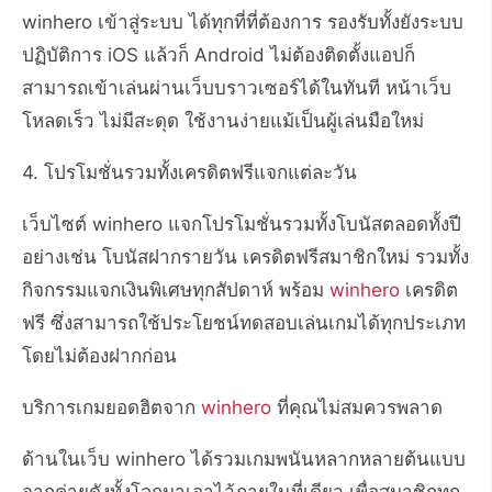
winhero เข้าสู่ระบบ ได้ทุกที่ที่ต้องการ รองรับทั้งยังระบบ
ปฏิบัติการ iOS แล้วก็ Android ไม่ต้องติดตั้งแอปก็
สามารถเข้าเล่นผ่านเว็บบราวเซอร์ได้ในทันที หน้าเว็บ
โหลดเร็ว ไม่มีสะดุด ใช้งานง่ายแม้เป็นผู้เล่นมือใหม่
4. โปรโมชั่นรวมทั้งเครดิตฟรีแจกแต่ละวัน
เว็บไซต์ winhero แจกโปรโมชั่นรวมทั้งโบนัสตลอดทั้งปี
อย่างเช่น โบนัสฝากรายวัน เครดิตฟรีสมาชิกใหม่ รวมทั้ง
กิจกรรมแจกเงินพิเศษทุกสัปดาห์ พร้อม
winhero
เครดิต
ฟรี ซึ่งสามารถใช้ประโยชน์ทดสอบเล่นเกมได้ทุกประเภท
โดยไม่ต้องฝากก่อน
บริการเกมยอดฮิตจาก
winhero
ที่คุณไม่สมควรพลาด
ด้านในเว็บ winhero ได้รวมเกมพนันหลากหลายต้นแบบ
จากค่ายดังทั้งโลกมาเอาไว้ภายในที่เดียว เพื่อสมาชิกทุก