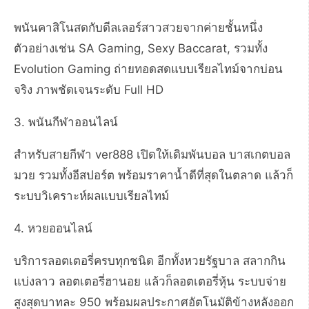
พนันคาสิโนสดกับดีลเลอร์สาวสวยจากค่ายชั้นหนึ่ง
ตัวอย่างเช่น SA Gaming, Sexy Baccarat, รวมทั้ง
Evolution Gaming ถ่ายทอดสดแบบเรียลไทม์จากบ่อน
จริง ภาพชัดเจนระดับ Full HD
3. พนันกีฬาออนไลน์
สำหรับสายกีฬา ver888 เปิดให้เดิมพันบอล บาสเกตบอล
มวย รวมทั้งอีสปอร์ต พร้อมราคาน้ำดีที่สุดในตลาด แล้วก็
ระบบวิเคราะห์ผลแบบเรียลไทม์
4. หวยออนไลน์
บริการลอตเตอรี่ครบทุกชนิด อีกทั้งหวยรัฐบาล สลากกิน
แบ่งลาว ลอตเตอรี่ฮานอย แล้วก็ลอตเตอรี่หุ้น ระบบจ่าย
สูงสุดบาทละ 950 พร้อมผลประกาศอัตโนมัติข้างหลังออก