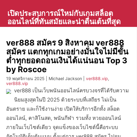
Skip
to
เปิดประสบการณ์ใหม่กับเกมสล็อต
content
ออนไลน์ที่ทันสมัยและน่าตื่นเต้นที่สุด
ver888 สมัคร 9 สิงหาคม ver888
สมัคร แตกทุกเกมอย่างมั่นใจไม่มีขั้น
ต่ำทุกยอดถอนเงินได้แน่นอน Top 3
by Roscoe
19 พฤศจิกายน 2025 | Michael Jackson |
ver888.vip
,
ver888.vip
ver888 เป็นเว็บพนันออนไลน์ครบวงจรที่ได้รับความ
นิยมสูงสุดในปี 2025 ด้วยระบบที่เสถียร ไม่เป็น
อันตราย และก็ใช้งานง่าย เปิดให้บริการอีกทั้ง สล็อต
ออนไลน์, คาสิโนสด, พนันกีฬา รวมทั้ง หวยออนไลน์
ภายในเว็บไซต์เดียว จุดแข็งของเว็บไซต์นี้คือระบบ
อัตโนมัติเต็มต้นแบบ ตั้งแต่การ ver888 สมัคร ไปจน