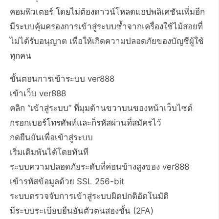
คอมพิวเตอร์ โดยไม่ต้องดาวน์โหลดแอปพลิเคชันเพิ่มอีก
มีระบบคุ้มครองการเข้าสู่ระบบซ้ำจากเครื่องใช้ไม้สอยที่
ไม่ได้รับอนุญาต เพื่อให้เกิดความปลอดภัยของบัญชีผู้ใช้
ทุกคน
ขั้นตอนการเข้าระบบ ver888
เข้าเว็บ ver888
คลิก “เข้าสู่ระบบ” ที่มุมด้านขวาบนของหน้าเว็บไซต์
กรอกเบอร์โทรศัพท์และก็รหัสผ่านที่สมัครไว้
กดยืนยันเพื่อเข้าสู่ระบบ
เริ่มเดิมพันได้โดยทันที
ระบบความปลอดภัยระดับที่ค่อนข้างสูงของ ver888
เข้ารหัสข้อมูลด้วย SSL 256-bit
ระบบตรวจจับการเข้าสู่ระบบผิดปกติอัตโนมัติ
มีระบบระเบียบยืนยันตัวตนสองชั้น (2FA)