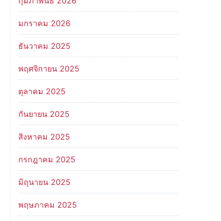
กุมภาพันธ์ 2026
มกราคม 2026
ธันวาคม 2025
พฤศจิกายน 2025
ตุลาคม 2025
กันยายน 2025
สิงหาคม 2025
กรกฎาคม 2025
มิถุนายน 2025
พฤษภาคม 2025