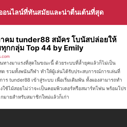
ไลน์ที่ทันสมัยและน่าตื่นเต้นที่สุด
ภาคม tunder88 สมัคร โบนัสปล่อยให้
ุกกลุ่ม Top 44 by Emily
s.com
ินทางมาแรงที่สุดในขณะนี้ ด้วยระบบที่ล้ำยุคแล้วก็ไม่เป็น
ด รวมทั้งพนันกีฬา ทำให้ผู้เล่นได้รับประสบการณ์การเล่นที่
การ tunder88 เข้าสู่ระบบ เพื่อเริ่มเดิมพัน ทั้งผองสามารถทำ
ื่องใช้ไม้สอยไม่ว่าจะเป็นคอมพิวเตอร์หรือสมาร์ทโฟน พร้อมโปร
มากมายสำหรับสมาชิกใหม่แล้วก็เก่า