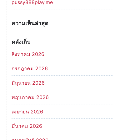
pussy888play.me
ความเห็นล่าสุด
คลังเก็บ
สิงหาคม 2026
กรกฎาคม 2026
มิถุนายน 2026
พฤษภาคม 2026
เมษายน 2026
มีนาคม 2026