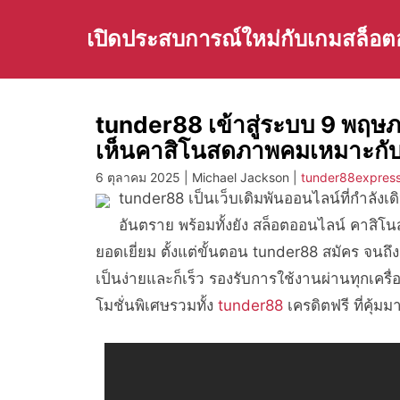
Skip
to
เปิดประสบการณ์ใหม่กับเกมสล็อตออน
content
tunder88 เข้าสู่ระบบ 9 พฤษ
เห็นคาสิโนสดภาพคมเหมาะกับท
6 ตุลาคม 2025 | Michael Jackson |
tunder88expres
tunder88 เป็นเว็บเดิมพันออนไลน์ที่กำลังเด
อันตราย พร้อมทั้งยัง สล็อตออนไลน์ คาสิโนส
ยอดเยี่ยม ตั้งแต่ขั้นตอน tunder88 สมัคร จนถึง
เป็นง่ายและก็เร็ว รองรับการใช้งานผ่านทุกเคร
โมชั่นพิเศษรวมทั้ง
tunder88
เครดิตฟรี ที่คุ้ม