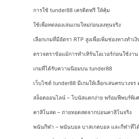
การใช้ tunder88 เครดิตฟรี ให้คุ้ม
ใช้เพื่อทดลองเล่นเกมใหม่ก่อนลงทุนจริง
เลือกเกมที่มีอัตรา RTP สูงเพื่อเพิ่มช่องทางทำเงิ
ตรวจตราข้อแม้การทำเทิร์นโอเวอร์ก่อนใช้งาน
เกมที่ได้รับความนิยมบน tunder88
เว็บไซต์ tunder88 มีเกมให้เลือกเล่นครบวงจร 
สล็อตออนไลน์ – โบนัสแตกง่าย พร้อมฟีพบร์พิเ
คาสิโนสด – ถ่ายทอดสดจากบ่อนคาสิโนจริง
พนันกีฬา – พนันบอล บาสเกตบอล และกีฬาที่ได้