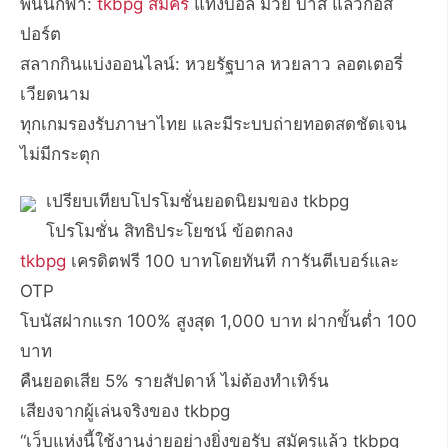
พนันกีฬา:
tkbpg สมัคร
แทงบอล มวย บาส แล้วก็อีส
ปอร์ต
สลากกินแบ่งออนไลน์: หวยรัฐบาล หวยลาว ลอตเตอรี่
เวียดนาม
ทุกเกมรองรับภาษาไทย และมีระบบถ่ายทอดสดชัดเจน
ไม่มีกระตุก
เปรียบเทียบโปรโมชั่นยอดนิยมของ tkbpg
โปรโมชั่น สิทธิประโยชน์ ข้อตกลง
tkbpg
เครดิตฟรี 100 บาทโดยทันที การันตีเบอร์และ
OTP
โบนัสฝากแรก 100% สูงสุด 1,000 บาท ฝากขั้นต่ำ 100
บาท
คืนยอดเสีย 5% รายสัปดาห์ ไม่ต้องทำเทิร์น
เสียงจากผู้เล่นจริงของ tkbpg
“เว็บแห่งนี้ใช้งานง่ายอย่างยิ่งขอรับ สมัครแล้ว tkbpg