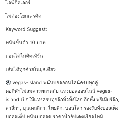
ไลฟ์ดีลเลอร์
ไม่ต้องโยกเครดิต
Keyword Suggest:
พนันขั้นต่ำ 10 บาท
ถอนได้ไม่ติดเทิร์น
เล่นได้ทุกค่ายในยูสเดียว
vegas-island พนันบอลออนไลน์ครบทุกคู่
คอกีฬาไม่สมควรพลาดกับ แทงบอลออนไลน์ vegas-
island เปิดให้แทงครบทุกลีกทั่วทั้งโลก อีกทั้ง พรีเมียร์ลีก,
ลาลีกา, บุนเดสลีกา, ไทยลีก, บอลโลก รองรับทั้งบอลเต็ง
บอลสเต็ป พนันบอลสด ราคาน้ำอัปเดตเรียลไทม์