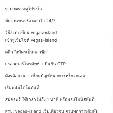
ระบบตรวจดูโปร่งใส
ทีมงานคนจริง ตอบไว 24/7
วิธีลงทะเบียน vegas-island
เข้าสู่เว็บไซต์ vegas-island
คลิก “สมัครเป็นสมาชิก”
กรอกเบอร์โทรศัพท์ + ยืนยัน OTP
ตั้งรหัสผ่าน + เชื่อมบัญชีธนาคารหรือวอเลท
เริ่มพนันได้ในทันที
สมัครฟรี ใช้เวลาไม่ถึง 1 นาที พร้อมรับโบนัสทันที!
สรุป: vegas-island เว็บเดียวจบ ครบทุกการเดิมพัน