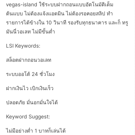
vegas-island ใช้ระบบฝากถอนแบบอัตโนมัติเต็ม
ต้นแบบ ไม่ต้องแจ้งแอดมิน ไม่ต้องรอคอยสลิป ทำ
รายการได้ข้างใน 10 วินาที รองรับทุกธนาคาร และก็ ทรู
มันนี่วอเลท ไม่มีขั้นต่ำ
LSI Keywords:
สล็อตฝากถอนวอเลท
ระบบออโต้ 24 ชั่วโมง
ฝากเงินไว เบิกเงินเร็ว
ปลอดภัย มั่นอกมั่นใจได้
Keyword Suggest:
ไม่มีอย่างต่ำ 1 บาทก็เล่นได้