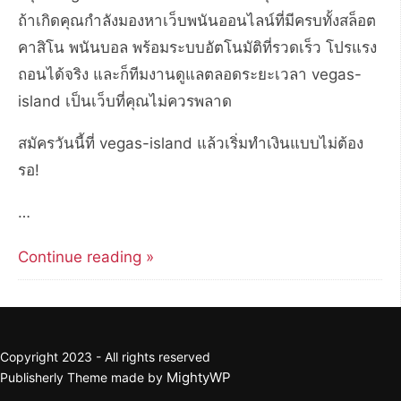
ถ้าเกิดคุณกำลังมองหาเว็บพนันออนไลน์ที่มีครบทั้งสล็อต
คาสิโน พนันบอล พร้อมระบบอัตโนมัติที่รวดเร็ว โปรแรง
ถอนได้จริง และก็ทีมงานดูแลตลอดระยะเวลา vegas-
island เป็นเว็บที่คุณไม่ควรพลาด
สมัครวันนี้ที่ vegas-island แล้วเริ่มทำเงินแบบไม่ต้อง
รอ!
…
Continue reading »
Copyright 2023 - All rights reserved
MightyWP
Publisherly Theme made by