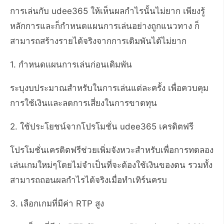
การเล่นกับ udee365 ให้เห็นผลกำไรนั้นไม่ยาก เพียงรู้
หลักการและก็กำหนดแผนการเล่นอย่างถูกแนวทาง ก็
สามารถสร้างรายได้จริงจากการเดิมพันได้ไม่ยาก
1. กำหนดแผนการเล่นก่อนเดิมพัน
ระบุงบประมาณสำหรับในการเล่นแต่ละครั้ง เพื่อควบคุม
การใช้เงินและลดการเสี่ยงในการขาดทุน
2. ใช้ประโยชน์จากโปรโมชั่น udee365 เครดิตฟรี
โปรโมชั่นเครดิตฟรีช่วยเพิ่มจังหวะสำหรับเพื่อการทดลอง
เล่นเกมใหม่ๆโดยไม่จำเป็นที่จะต้องใช้เงินของตน รวมทั้ง
สามารถถอนผลกำไรได้จริงเมื่อทำเทิร์นครบ
3. เลือกเกมที่มีค่า RTP สูง