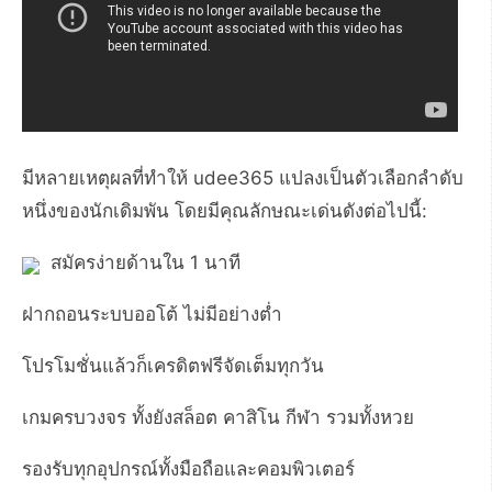
มีหลายเหตุผลที่ทำให้ udee365 แปลงเป็นตัวเลือกลำดับ
หนึ่งของนักเดิมพัน โดยมีคุณลักษณะเด่นดังต่อไปนี้:
สมัครง่ายด้านใน 1 นาที
ฝากถอนระบบออโต้ ไม่มีอย่างต่ำ
โปรโมชั่นแล้วก็เครดิตฟรีจัดเต็มทุกวัน
เกมครบวงจร ทั้งยังสล็อต คาสิโน กีฬา รวมทั้งหวย
รองรับทุกอุปกรณ์ทั้งมือถือและคอมพิวเตอร์