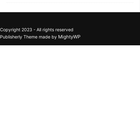
Copyright 2023 - All rights reserved
MightyWP
Publisherly Theme made by