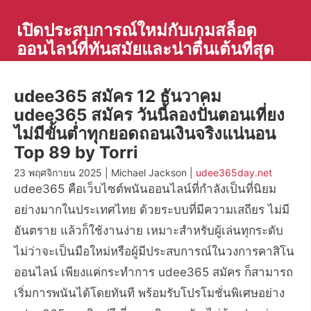
Skip
to
เปิดประสบการณ์ใหม่กับเกมสล็อต
content
ออนไลน์ที่ทันสมัยและน่าตื่นเต้นที่สุด
udee365 สมัคร 12 ธันวาคม
udee365 สมัคร วันนี้ลองปั่นตอนเที่ยง
ไม่มีขั้นต่ำทุกยอดถอนเงินจริงแน่นอน
Top 89 by Torri
23 พฤศจิกายน 2025 | Michael Jackson |
udee365day.net
udee365 คือเว็บไซต์พนันออนไลน์ที่กำลังเป็นที่นิยม
อย่างมากในประเทศไทย ด้วยระบบที่มีความเสถียร ไม่มี
อันตราย แล้วก็ใช้งานง่าย เหมาะสำหรับผู้เล่นทุกระดับ
ไม่ว่าจะเป็นมือใหม่หรือผู้มีประสบการณ์ในวงการคาสิโน
ออนไลน์ เพียงแค่กระทำการ udee365 สมัคร ก็สามารถ
เริ่มการพนันได้โดยทันที พร้อมรับโปรโมชั่นพิเศษอย่าง