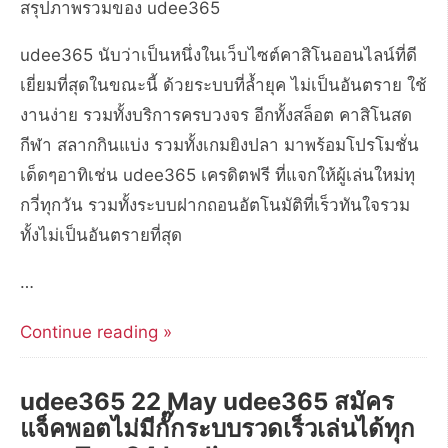
สรุปภาพรวมของ udee365
udee365 นับว่าเป็นหนึ่งในเว็บไซต์คาสิโนออนไลน์ที่ดี
เยี่ยมที่สุดในขณะนี้ ด้วยระบบที่ล้ำยุค ไม่เป็นอันตราย ใช้
งานง่าย รวมทั้งบริการครบวงจร อีกทั้งสล็อต คาสิโนสด
กีฬา สลากกินแบ่ง รวมทั้งเกมยิงปลา มาพร้อมโปรโมชั่น
เด็ดๆอาทิเช่น udee365 เครดิตฟรี ที่แจกให้ผู้เล่นใหม่ทุ
กวี่ทุกวัน รวมทั้งระบบฝากถอนอัตโนมัติที่เร็วทันใจรวม
ทั้งไม่เป็นอันตรายที่สุด
…
Continue reading »
udee365 22 May udee365 สมัคร
แจ็คพอตไม่มีกั๊กระบบรวดเร็วเล่นได้ทุก