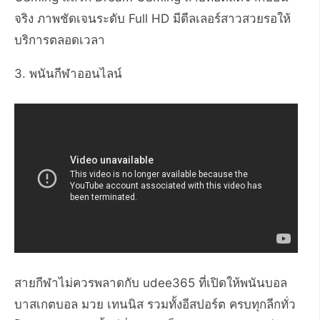
จริง ภาพชัดเจนระดับ Full HD มีดีลเลอร์สาวสวยรอให้
บริการตลอดเวลา
3. พนันกีฬาออนไลน์
สายกีฬาไม่ควรพลาดกับ udee365 ที่เปิดให้พนันบอล
บาสเกตบอล มวย เทนนิส รวมทั้งอีสปอร์ต ครบทุกลีกทั่ว