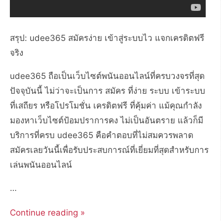
สรุป: udee365 สมัครง่าย เข้าสู่ระบบไว แจกเครดิตฟรี
จริง
udee365 ถือเป็นเว็บไซต์พนันออนไลน์ที่ครบวงจรที่สุด
ปัจจุบันนี้ ไม่ว่าจะเป็นการ สมัคร ที่ง่าย ระบบ เข้าระบบ
ที่เสถียร หรือโปรโมชั่น เครดิตฟรี ที่คุ้มค่า แม้คุณกำลัง
มองหาเว็บไซต์ป้อมปราการคง ไม่เป็นอันตราย แล้วก็มี
บริการที่ครบ udee365 คือคำตอบที่ไม่สมควรพลาด
สมัครเลยวันนี้เพื่อรับประสบการณ์ที่เยี่ยมที่สุดสำหรับการ
เล่นพนันออนไลน์
…
Continue reading »