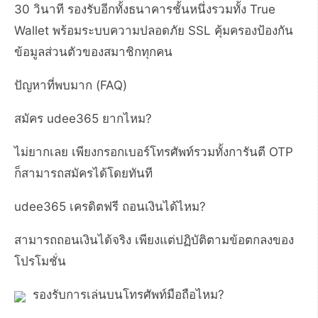
30 วินาที รองรับอีกทั้งธนาคารชั้นหนึ่งรวมทั้ง True
Wallet พร้อมระบบความปลอดภัย SSL คุ้มครองป้องกัน
ข้อมูลส่วนตัวของสมาชิกทุกคน
ปัญหาที่พบมาก (FAQ)
สมัคร udee365 ยากไหม?
ไม่ยากเลย เพียงกรอกเบอร์โทรศัพท์รวมทั้งการันตี OTP
ก็สามารถสมัครได้โดยทันที
udee365 เครดิตฟรี ถอนเงินได้ไหม?
สามารถถอนเงินได้จริง เพียงแต่ปฏิบัติตามข้อตกลงของ
โปรโมชั่น
รองรับการเล่นบนโทรศัพท์มือถือไหม?