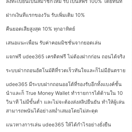
ลงทะเบียนเป็นสมาชิกใหม่ รับโบนัสฟรี 100% โดยทันที
ฝากเงินทีแรกของวัน รับเพิ่มเติม 10%
คืนยอดเสียสูงสุด 10% ทุกอาทิตย์
เสนอแนะเพื่อน รับค่าคอมมิชชั่นจากยอดเล่น
แจกฟรี udee365 เครดิตฟรี ไม่ต้องฝากก่อน ถอนได้จริง
ระบบฝากถอนอัตโนมัติที่รวดเร็วทันใจและก็ไม่มีอันตราย
udee365 มีระบบฝากถอนออโต้ที่รองรับอีกทั้งแบงค์ชั้น
นำและก็ True Money Wallet ทำรายการได้ด้านใน 10
วินาที ไม่มีขั้นต่ำ และไม่จะต้องส่งสลิปยืนยัน ทำให้ผู้เล่น
สามารถพนันได้อย่างสม่ำเสมอโดยไม่สะดุด
แนวทางการเล่น udee365 ให้ได้กำไรอย่างยั่งยืน