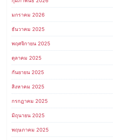
กุมภาพันธ์ 2026
มกราคม 2026
ธันวาคม 2025
พฤศจิกายน 2025
ตุลาคม 2025
กันยายน 2025
สิงหาคม 2025
กรกฎาคม 2025
มิถุนายน 2025
พฤษภาคม 2025