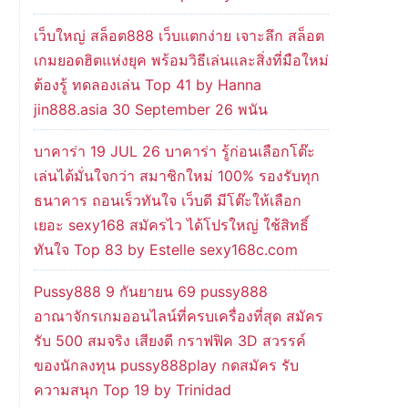
เว็บใหญ่ สล็อต888 เว็บแตกง่าย เจาะลึก สล็อต
เกมยอดฮิตแห่งยุค พร้อมวิธีเล่นและสิ่งที่มือใหม่
ต้องรู้ ทดลองเล่น Top 41 by Hanna
jin888.asia 30 September 26 พนัน
บาคาร่า 19 JUL 26 บาคาร่า รู้ก่อนเลือกโต๊ะ
เล่นได้มั่นใจกว่า สมาชิกใหม่ 100% รองรับทุก
ธนาคาร ถอนเร็วทันใจ เว็บดี มีโต๊ะให้เลือก
เยอะ sexy168 สมัครไว ได้โปรใหญ่ ใช้สิทธิ์
ทันใจ Top 83 by Estelle sexy168c.com
Pussy888 9 กันยายน 69 pussy888
อาณาจักรเกมออนไลน์ที่ครบเครื่องที่สุด สมัคร
รับ 500 สมจริง เสียงดี กราฟฟิค 3D สวรรค์
ของนักลงทุน pussy888play กดสมัคร รับ
ความสนุก Top 19 by Trinidad