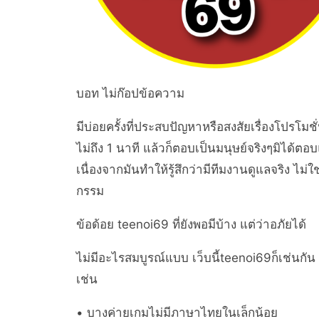
บอท ไม่ก๊อปข้อความ
มีบ่อยครั้งที่ประสบปัญหาหรือสงสัยเรื่องโปร
ไม่ถึง 1 นาที แล้วก็ตอบเป็นมนุษย์จริงๆมิได้ต
เนื่องจากมันทำให้รู้สึกว่ามีทีมงานดูแลจริง ไม
กรรม
ข้อด้อย teenoi69 ที่ยังพอมีบ้าง แต่ว่าอภัยได้
ไม่มีอะไรสมบูรณ์แบบ เว็บนี้teenoi69ก็เช่นกัน 
เช่น
• บางค่ายเกมไม่มีภาษาไทยในเล็กน้อย