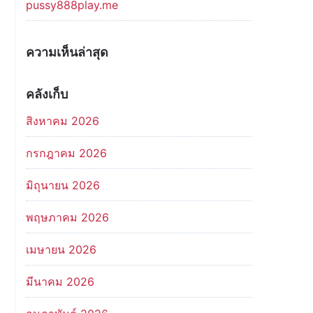
pussy888play.me
ความเห็นล่าสุด
คลังเก็บ
สิงหาคม 2026
กรกฎาคม 2026
มิถุนายน 2026
พฤษภาคม 2026
เมษายน 2026
มีนาคม 2026