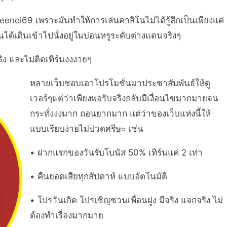
์ teenoi69 เพราะมันทำให้การเล่นคาสิโนไม่ได้รู้สึกเป็นเพียงแค่
ได้เดินเข้าไปนั่งอยู่ในบ่อนหรูระดับต่างแดนจริงๆ
ิง และไม่ติดเทิร์นงงงวยๆ
หลายเว็บชอบเอาโปรโมชั่นมาประชาสัมพันธ์ให้ดู
เวอร์ๆแต่ว่าเพียงพอรับจริงกลับมีเงื่อนไขมากมายจน
กระทั่งงงมาก ถอนยากมาก แต่ว่าของเว็บแห่งนี้ให้
แบบเรียบง่ายไม่ปวดศรีษะ เช่น
• ฝากแรกของวันรับโบนัส 50% เทิร์นแค่ 2 เท่า
• คืนยอดเสียทุกสัปดาห์ แบบอัตโนมัติ
• โปรวันเกิด โปรเชิญชวนเพื่อนฝูง มีจริง แจกจริง ไม่
ต้องทำเรื่องมากมาย