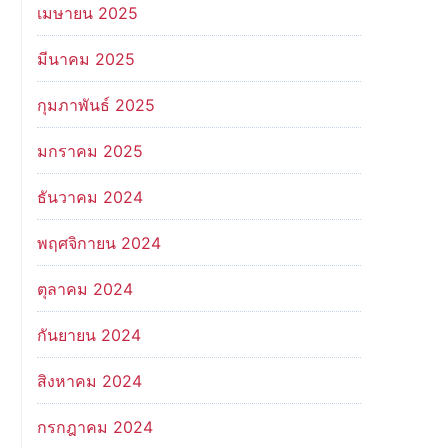
เมษายน 2025
มีนาคม 2025
กุมภาพันธ์ 2025
มกราคม 2025
ธันวาคม 2024
พฤศจิกายน 2024
ตุลาคม 2024
กันยายน 2024
สิงหาคม 2024
กรกฎาคม 2024