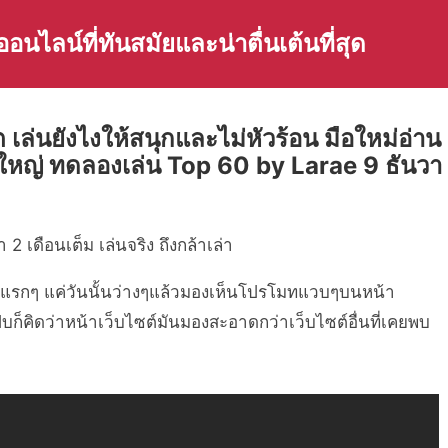
ไลน์ที่ทันสมัยและน่าตื่นเต้นที่สุด
เล่นยังไงให้สนุกและไม่หัวร้อน มือใหม่อ่าน
็บใหญ่ ทดลองเล่น Top 60 by Larae 9 ธันวา
2 เดือนเต็ม เล่นจริง ถึงกล้าเล่า
ยทีแรกๆ แค่วันนั้นว่างๆแล้วมองเห็นโปรโมทแวบๆบนหน้า
็คิดว่าหน้าเว็บไซต์มันมองสะอาดกว่าเว็บไซต์อื่นที่เคยพบ