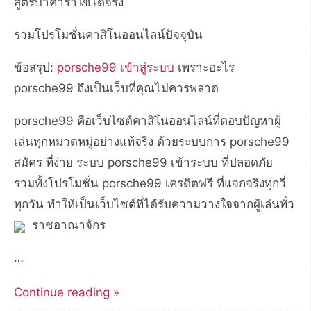
สูตรบาคาร่าใช้ได้จริง
รวมโปรโมชั่นคาสิโนออนไลน์ปัจจุบัน
ข้อสรุป:
porsche99 เข้าสู่ระบบ
เพราะอะไร
porsche99 ถึงเป็นเว็บที่คุณไม่ควรพลาด
porsche99 คือเว็บไซต์คาสิโนออนไลน์ที่ตอบปัญหาผู้
เล่นทุกหมวดหมู่อย่างแท้จริง ด้วยระบบการ porsche99
สมัคร ที่ง่าย ระบบ porsche99 เข้าระบบ ที่ปลอดภัย
รวมทั้งโปรโมชั่น porsche99 เครดิตฟรี ที่แจกจริงทุกวี่
ทุกวัน ทำให้เป็นเว็บไซต์ที่ได้รับความวางใจจากผู้เล่นทั่ว
ราชอาณาจักร
…
Continue reading »