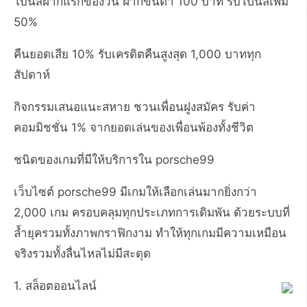
โบนัสฝากแรกของวัน ฝากขั้นต่ำ 100 บาท รับโบนัสเพิ่ม
50%
คืนยอดเสีย 10% รับเครดิตคืนสูงสุด 1,000 บาททุก
สัปดาห์
กิจกรรมเสนอแนะสหาย ชวนเพื่อนฝูงสมัคร รับค่า
คอมมิชชั่น 1% จากยอดเล่นของเพื่อนพ้องทั้งชีวิต
ชนิดของเกมที่มีให้บริการใน porsche99
เว็บไซต์ porsche99 มีเกมให้เลือกเล่นมากยิ่งกว่า
2,000 เกม ครอบคลุมทุกประเภทการเดิมพัน ด้วยระบบที่
ล้ำยุครวมทั้งภาพกราฟิกงาม ทำให้ทุกเกมมีความเหมือน
จริงรวมทั้งลื่นไหลไม่มีสะดุด
1. สล็อตออนไลน์