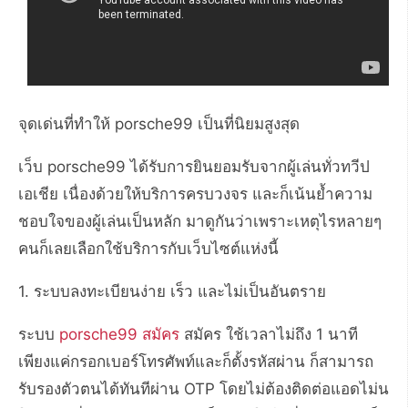
จุดเด่นที่ทำให้ porsche99 เป็นที่นิยมสูงสุด
เว็บ porsche99 ได้รับการยินยอมรับจากผู้เล่นทั่วทวีป
เอเชีย เนื่องด้วยให้บริการครบวงจร และก็เน้นย้ำความ
ชอบใจของผู้เล่นเป็นหลัก มาดูกันว่าเพราะเหตุไรหลายๆ
คนก็เลยเลือกใช้บริการกับเว็บไซต์แห่งนี้
1. ระบบลงทะเบียนง่าย เร็ว และไม่เป็นอันตราย
ระบบ
porsche99 สมัคร
สมัคร ใช้เวลาไม่ถึง 1 นาที
เพียงแค่กรอกเบอร์โทรศัพท์และก็ตั้งรหัสผ่าน ก็สามารถ
รับรองตัวตนได้ทันทีผ่าน OTP โดยไม่ต้องติดต่อแอดไม่น