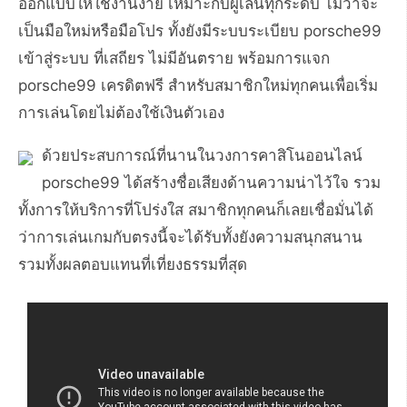
ออกแบบให้ใช้งานง่าย เหมาะกับผู้เล่นทุกระดับ ไม่ว่าจะ
เป็นมือใหม่หรือมือโปร ทั้งยังมีระบบระเบียบ porsche99
เข้าสู่ระบบ ที่เสถียร ไม่มีอันตราย พร้อมการแจก
porsche99 เครดิตฟรี สำหรับสมาชิกใหม่ทุกคนเพื่อเริ่ม
การเล่นโดยไม่ต้องใช้เงินตัวเอง
ด้วยประสบการณ์ที่นานในวงการคาสิโนออนไลน์
porsche99 ได้สร้างชื่อเสียงด้านความน่าไว้ใจ รวม
ทั้งการให้บริการที่โปร่งใส สมาชิกทุกคนก็เลยเชื่อมั่นได้
ว่าการเล่นเกมกับตรงนี้จะได้รับทั้งยังความสนุกสนาน
รวมทั้งผลตอบแทนที่เที่ยงธรรมที่สุด