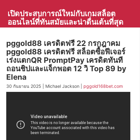
Skip
to
เปิดประสบการณ์ใหม่กับเกมสล็อต
content
ออนไลน์ที่ทันสมัยและน่าตื่นเต้นที่สุด
pggold88 เครดิตฟรี 22 กรกฎาคม
pggold88 เครดิตฟรี สล็อตซื้อฟีเจอร์
เร่งแตกQR PromptPay เครดิตทันที
ถอนชิปและแจ็กพอต 12 วิ Top 89 by
Elena
30 กันยายน 2025 | Michael Jackson |
pggold168bet.com