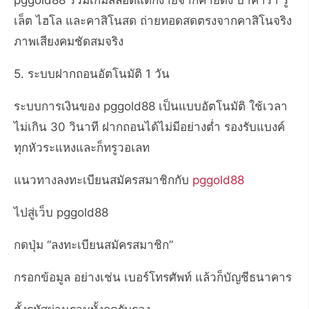
เล็ต ไฮโล และคาสิโนสด ถ่ายทอดสดตรงจากคาสิโนจริง
ภาพเสียงคมชัดสมจริง
5. ระบบฝากถอนอัตโนมัติ 1 วัน
ระบบการเงินของ pggold88 เป็นแบบอัตโนมัติ ใช้เวลา
ไม่เกิน 30 วินาที ฝากถอนได้ไม่มีอย่างต่ำ รองรับแบงค์
ทุกหัวระแหงและก็ทรูวอเลท
แนวทางลงทะเบียนสมัครสมาชิกกับ
pggold88
ไปสู่เว็บ pggold88
กดปุ่ม “ลงทะเบียนสมัครสมาชิก”
กรอกข้อมูล อย่างเช่น เบอร์โทรศัพท์ แล้วก็บัญชีธนาคาร