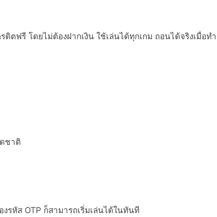
ดิตฟรี โดยไม่ต้องฝากเงิน ใช้เล่นได้ทุกเกม ถอนได้จริงเมื่อทำ
อดชาติ
รองรหัส OTP ก็สามารถเริ่มเล่นได้ในทันที