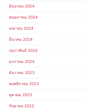
มิถุนายน 2024
พฤษภาคม 2024
เมษายน 2024
มีนาคม 2024
กุมภาพันธ์ 2024
มกราคม 2024
ธันวาคม 2023
พฤศจิกายน 2023
ตุลาคม 2023
กันยายน 2023