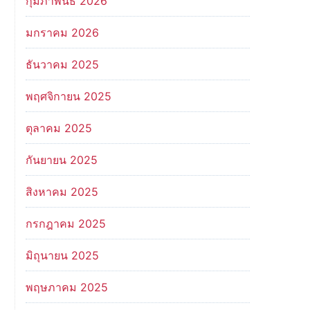
กุมภาพันธ์ 2026
มกราคม 2026
ธันวาคม 2025
พฤศจิกายน 2025
ตุลาคม 2025
กันยายน 2025
สิงหาคม 2025
กรกฎาคม 2025
มิถุนายน 2025
พฤษภาคม 2025