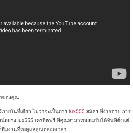
รกของคุณ
้ภายในที่เดียว ไม่ว่าจะเป็นการ
lux555
สมัคร ที่ง่ายดาย การ
ชน์อย่าง lux555 เครดิตฟรี ที่คุณสามารถยอมรับได้ทันทีตั้งแต่
และก็ทีมงานที่รอดูแลคุณตลอดเวลา