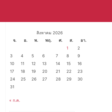
สิงหาคม 2026
จ.
อ.
พ.
พฤ.
ศ.
ส.
อา.
1
2
3
4
5
6
7
8
9
10
11
12
13
14
15
16
17
18
19
20
21
22
23
24
25
26
27
28
29
30
31
« ก.ค.