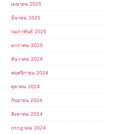
เมษายน 2025
มีนาคม 2025
กุมภาพันธ์ 2025
มกราคม 2025
ธันวาคม 2024
พฤศจิกายน 2024
ตุลาคม 2024
กันยายน 2024
สิงหาคม 2024
กรกฎาคม 2024