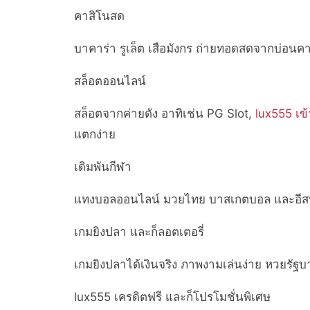
คาสิโนสด
บาคาร่า รูเล็ต เสือมังกร ถ่ายทอดสดจากบ่อนค
สล็อตออนไลน์
สล็อตจากค่ายดัง อาทิเช่น PG Slot,
lux555 เข้
แตกง่าย
เดิมพันกีฬา
แทงบอลออนไลน์ มวยไทย บาสเกตบอล และอีสป
เกมยิงปลา และก็ลอตเตอรี่
เกมยิงปลาได้เงินจริง ภาพงามเล่นง่าย หวยรัฐ
lux555 เครดิตฟรี และก็โปรโมชั่นพิเศษ