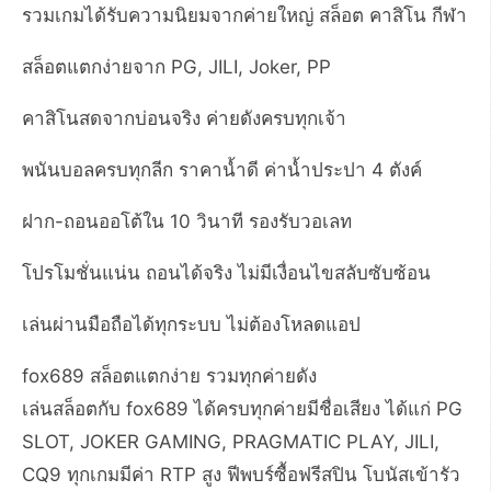
รวมเกมได้รับความนิยมจากค่ายใหญ่ สล็อต คาสิโน กีฬา
สล็อตแตกง่ายจาก PG, JILI, Joker, PP
คาสิโนสดจากบ่อนจริง ค่ายดังครบทุกเจ้า
พนันบอลครบทุกลีก ราคาน้ำดี ค่าน้ำประปา 4 ตังค์
ฝาก-ถอนออโต้ใน 10 วินาที รองรับวอเลท
โปรโมชั่นแน่น ถอนได้จริง ไม่มีเงื่อนไขสลับซับซ้อน
เล่นผ่านมือถือได้ทุกระบบ ไม่ต้องโหลดแอป
fox689 สล็อตแตกง่าย รวมทุกค่ายดัง
เล่นสล็อตกับ fox689 ได้ครบทุกค่ายมีชื่อเสียง ได้แก่ PG
SLOT, JOKER GAMING, PRAGMATIC PLAY, JILI,
CQ9 ทุกเกมมีค่า RTP สูง ฟีพบร์ซื้อฟรีสปิน โบนัสเข้ารัว