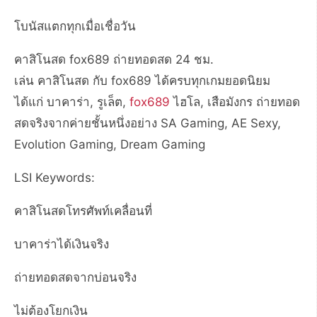
โบนัสแตกทุกเมื่อเชื่อวัน
คาสิโนสด fox689 ถ่ายทอดสด 24 ชม.
เล่น คาสิโนสด กับ fox689 ได้ครบทุกเกมยอดนิยม
ได้แก่ บาคาร่า, รูเล็ต,
fox689
ไฮโล, เสือมังกร ถ่ายทอด
สดจริงจากค่ายชั้นหนึ่งอย่าง SA Gaming, AE Sexy,
Evolution Gaming, Dream Gaming
LSI Keywords:
คาสิโนสดโทรศัพท์เคลื่อนที่
บาคาร่าได้เงินจริง
ถ่ายทอดสดจากบ่อนจริง
ไม่ต้องโยกเงิน