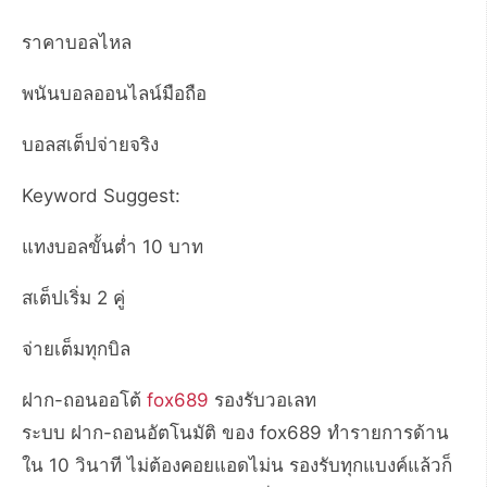
ราคาบอลไหล
พนันบอลออนไลน์มือถือ
บอลสเต็ปจ่ายจริง
Keyword Suggest:
แทงบอลขั้นต่ำ 10 บาท
สเต็ปเริ่ม 2 คู่
จ่ายเต็มทุกบิล
ฝาก-ถอนออโต้
fox689
รองรับวอเลท
ระบบ ฝาก-ถอนอัตโนมัติ ของ fox689 ทำรายการด้าน
ใน 10 วินาที ไม่ต้องคอยแอดไม่น รองรับทุกแบงค์แล้วก็