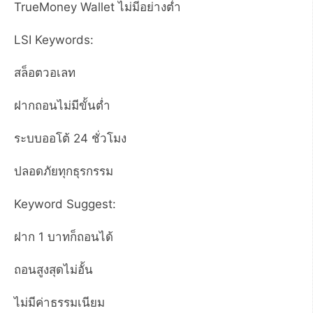
TrueMoney Wallet ไม่มีอย่างต่ำ
LSI Keywords:
สล็อตวอเลท
ฝากถอนไม่มีขั้นต่ำ
ระบบออโต้ 24 ชั่วโมง
ปลอดภัยทุกธุรกรรม
Keyword Suggest:
ฝาก 1 บาทก็ถอนได้
ถอนสูงสุดไม่อั้น
ไม่มีค่าธรรมเนียม