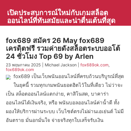
Skip
to
เปิดประสบการณ์ใหม่กับเกมสล็อต
content
ออนไลน์ที่ทันสมัยและน่าตื่นเต้นที่สุด
fox689 สมัคร 26 May fox689
เครดิตฟรี รวมค่ายดังสล็อตระบบออโต้
24 ชั่วโมง Top 69 by Arlen
23 พฤษภาคม 2025 | Michael Jackson |
fox689ok.com
,
fox689ok.com
fox689 เป็นเว็บพนันออนไลน์ที่ครบถ้วนบริบูรณ์ที่สุด
ในยุคนี้ รวมทุกเกมพนันยอดฮิตไว้ในที่เดียว ไม่ว่าจะ
เป็น สล็อตออนไลน์แตกง่าย, คาสิโนสด, บาคาร่า
ออนไลน์ได้เงินจริง, หรือ พนันบอลออนไลน์ค่าน้ำดี ทั้ง
ผองให้บริการผ่านระบบ เว็บไซต์ตรงไม่ผ่านเอเย่นต์ ไม่มี
อันตราย มั่นอกมั่นใจ จ่ายจริงทุกใบเสร็จรับเงิน