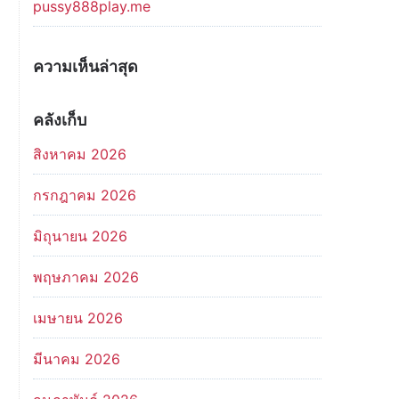
pussy888play.me
ความเห็นล่าสุด
คลังเก็บ
สิงหาคม 2026
กรกฎาคม 2026
มิถุนายน 2026
พฤษภาคม 2026
เมษายน 2026
มีนาคม 2026