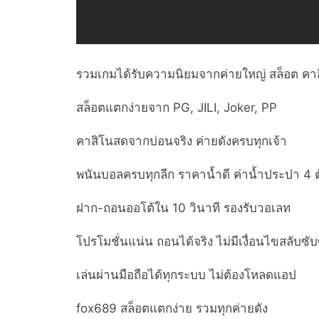
รวมเกมได้รับความนิยมจากค่ายใหญ่ สล็อต คาส
สล็อตแตกง่ายจาก PG, JILI, Joker, PP
คาสิโนสดจากบ่อนจริง ค่ายดังครบทุกเจ้า
พนันบอลครบทุกลีก ราคาน้ำดี ค่าน้ำประปา 4 ต
ฝาก-ถอนออโต้ใน 10 วินาที รองรับวอเลท
โปรโมชั่นแน่น ถอนได้จริง ไม่มีเงื่อนไขสลับซั
เล่นผ่านมือถือได้ทุกระบบ ไม่ต้องโหลดแอป
fox689 สล็อตแตกง่าย รวมทุกค่ายดัง