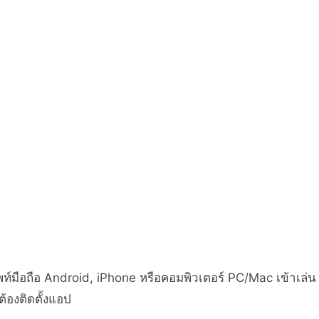
พท์มือถือ Android, iPhone หรือคอมพิวเตอร์ PC/Mac เข้าเล่น
้องติดตั้งแอป