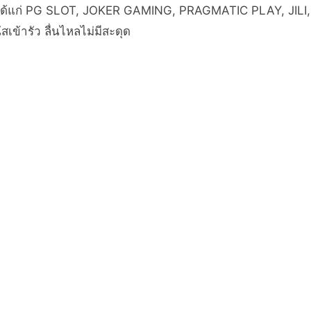
ียง ได้แก่ PG SLOT, JOKER GAMING, PRAGMATIC PLAY, JILI,
สเข้ารัว ลื่นไหลไม่มีสะดุด