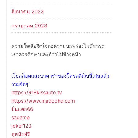
สิงหาคม 2023
กรกฎาคม 2023
ความใจเสียจิตใจต่อความบกพร่องไม่มีสาระ
เราควรศึกษาและก้าวไปข้างหน้า
เว็บสล็อตและบาคาร่าของโครตดีเว็บนี้เล่นแล้ว
รวยจัดๆ
https://918kissauto.tv
https://www.madoohd.com
ปั่นแตก66
sagame
joker123
ดูหนังฟรี