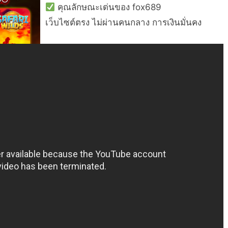
คุณลักษณะเด่นของ fox689
เว็บไซต์ตรง ไม่ผ่านคนกลาง การเงินมั่นคง