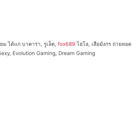
ม ได้แก่ บาคาร่า, รูเล็ต,
fox689
ไฮโล, เสือมังกร ถ่ายทอด
E Sexy, Evolution Gaming, Dream Gaming