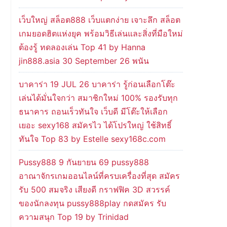
เว็บใหญ่ สล็อต888 เว็บแตกง่าย เจาะลึก สล็อต
เกมยอดฮิตแห่งยุค พร้อมวิธีเล่นและสิ่งที่มือใหม่
ต้องรู้ ทดลองเล่น Top 41 by Hanna
jin888.asia 30 September 26 พนัน
บาคาร่า 19 JUL 26 บาคาร่า รู้ก่อนเลือกโต๊ะ
เล่นได้มั่นใจกว่า สมาชิกใหม่ 100% รองรับทุก
ธนาคาร ถอนเร็วทันใจ เว็บดี มีโต๊ะให้เลือก
เยอะ sexy168 สมัครไว ได้โปรใหญ่ ใช้สิทธิ์
ทันใจ Top 83 by Estelle sexy168c.com
Pussy888 9 กันยายน 69 pussy888
อาณาจักรเกมออนไลน์ที่ครบเครื่องที่สุด สมัคร
รับ 500 สมจริง เสียงดี กราฟฟิค 3D สวรรค์
ของนักลงทุน pussy888play กดสมัคร รับ
ความสนุก Top 19 by Trinidad