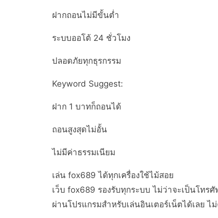
ฝากถอนไม่มีขั้นต่ำ
ระบบออโต้ 24 ชั่วโมง
ปลอดภัยทุกธุรกรรม
Keyword Suggest:
ฝาก 1 บาทก็ถอนได้
ถอนสูงสุดไม่อั้น
ไม่มีค่าธรรมเนียม
เล่น fox689 ได้ทุกเครื่องใช้ไม้สอย
เว็บ fox689 รองรับทุกระบบ ไม่ว่าจะเป็นโทรศั
ผ่านโปรแกรมสำหรับเล่นอินเตอร์เน็ตได้เลย ไม่ต