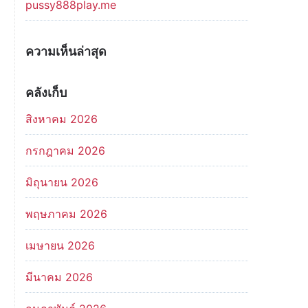
pussy888play.me
ความเห็นล่าสุด
คลังเก็บ
สิงหาคม 2026
กรกฎาคม 2026
มิถุนายน 2026
พฤษภาคม 2026
เมษายน 2026
มีนาคม 2026