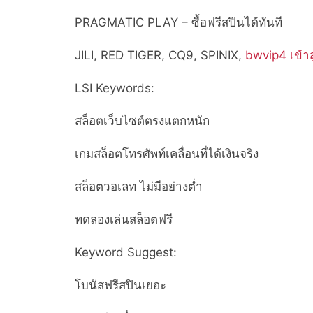
PRAGMATIC PLAY – ซื้อฟรีสปินได้ทันที
JILI, RED TIGER, CQ9, SPINIX,
bwvip4 เข้าส
LSI Keywords:
สล็อตเว็บไซต์ตรงแตกหนัก
เกมสล็อตโทรศัพท์เคลื่อนที่ได้เงินจริง
สล็อตวอเลท ไม่มีอย่างต่ำ
ทดลองเล่นสล็อตฟรี
Keyword Suggest:
โบนัสฟรีสปินเยอะ