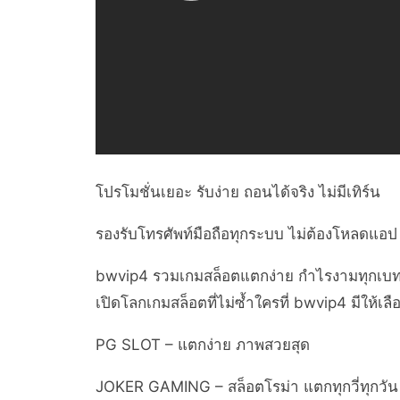
โปรโมชั่นเยอะ รับง่าย ถอนได้จริง ไม่มีเทิร์น
รองรับโทรศัพท์มือถือทุกระบบ ไม่ต้องโหลดแอป
bwvip4 รวมเกมสล็อตแตกง่าย กำไรงามทุกเบ
เปิดโลกเกมสล็อตที่ไม่ซ้ำใครที่ bwvip4 มีให้เล
PG SLOT – แตกง่าย ภาพสวยสุด
JOKER GAMING – สล็อตโรม่า แตกทุกวี่ทุกวัน