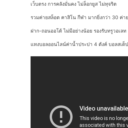
เว็บตรง การคลังมั่นคง ไม่ล็อกยูส ไม่ทุจริต
รวมค่ายสล็อต คาสิโน กีฬา มากยิ่งกว่า 30 ค่า
ฝาก-ถอนออโต้ ไม่มีอย่างน้อย รองรับทรูวอเลท
แทงบอลออนไลน์ค่าน้ำประปา 4 ตังค์ บอลสเต็ปเริ