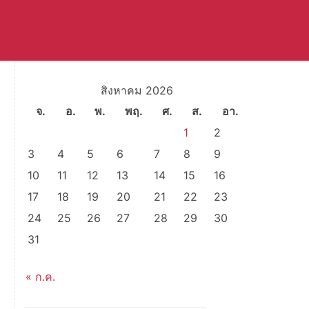
สิงหาคม 2026
จ.
อ.
พ.
พฤ.
ศ.
ส.
อา.
1
2
3
4
5
6
7
8
9
10
11
12
13
14
15
16
17
18
19
20
21
22
23
24
25
26
27
28
29
30
31
« ก.ค.