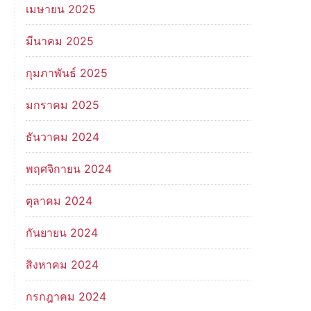
เมษายน 2025
มีนาคม 2025
กุมภาพันธ์ 2025
มกราคม 2025
ธันวาคม 2024
พฤศจิกายน 2024
ตุลาคม 2024
กันยายน 2024
สิงหาคม 2024
กรกฎาคม 2024