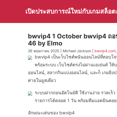
Skip
to
เปิดประสบการณ์ใหม่กับเกมสล็อตออน
content
bwvip4 1 October bwvip4 ถอนได
46 by Elmo
26 พฤษภาคม 2025 | Michael Jackson |
bwvip4.com
bwvip4 เป็นเว็บไซต์พนันออนไลน์ที่ตอบโจ
พร้อมระบบ เว็บไซต์ตรงไม่ผ่านเอเย่นต์ ให้
ออนไลน์, สลากกินแบ่งออนไลน์, และก็ เกมยิงปล
ค่ายในยูสเดียว
ระบบฝากถอนอัตโนมัติ ใช้งานง่าย รวดเร็ว ร
รายการได้ตลอด 1 วัน พร้อมทีมแอดมินคอย
ลักษณะเด่นของ bwvip4