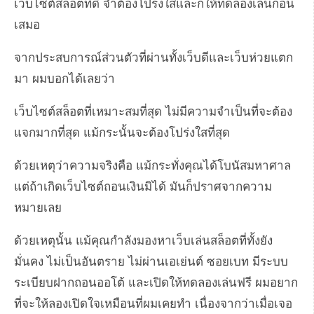
เว็บไซต์สล็อตที่ดี จำต้องโปร่งใสและก็ให้ทดลองเล่นก่อน
เสมอ
จากประสบการณ์ส่วนตัวที่ผ่านทั้งเว็บดีและเว็บห่วยแตก
มา ผมบอกได้เลยว่า
เว็บไซต์สล็อตที่เหมาะสมที่สุด ไม่มีความจำเป็นที่จะต้อง
แจกมากที่สุด แม้กระนั้นจะต้องโปร่งใสที่สุด
ด้วยเหตุว่าความจริงคือ แม้กระทั่งคุณได้โบนัสมหาศาล
แต่ถ้าเกิดเว็บไซต์ถอนเงินมิได้ มันก็ปราศจากความ
หมายเลย
ด้วยเหตุนั้น แม้คุณกำลังมองหาเว็บเล่นสล็อตที่ทั้งยัง
มั่นคง ไม่เป็นอันตราย ไม่ผ่านเอเย่นต์ ซอยเบท มีระบบ
ระเบียบฝากถอนออโต้ และเปิดให้ทดลองเล่นฟรี ผมอยาก
ที่จะให้ลองเปิดใจเหมือนที่ผมเคยทำ เนื่องจากว่าเมื่อเจอ