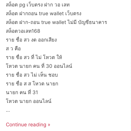
สล็อต pg เว็บตรง ฝาก วอ เลท
สล็อต ฝากถอน true wallet เว็บตรง
สล็อต ฝาก-ถอน true wallet ไม่มี บัญชีธนาคาร
สล็อตวอเลท168
ราย ชื่อ สว งด ออกเสียง
ส ว คือ
ราย ชื่อ สว ที่ ไม่ โหวต ให้
โหวต นายก คน ที่ 30 ออนไลน์
ราย ชื่อ สว ไม่ เห็น ชอบ
ราย ชื่อ ส ส โหวต นายก
นายก คน ที่ 31
โหวต นายก ออนไลน์
…
Continue reading »