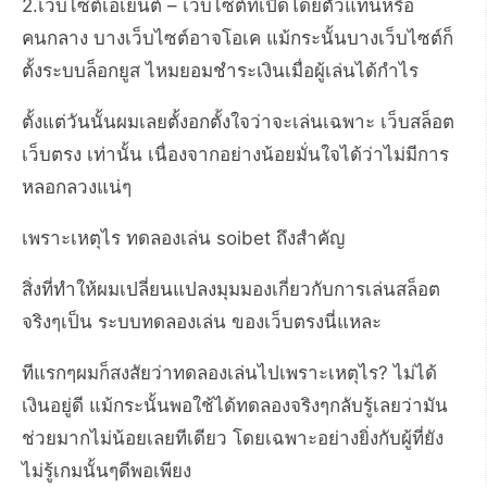
2.เว็บไซต์เอเย่นต์ – เว็บไซต์ที่เปิดโดยตัวแทนหรือ
คนกลาง บางเว็บไซต์อาจโอเค แม้กระนั้นบางเว็บไซต์ก็
ตั้งระบบล็อกยูส ไหมยอมชำระเงินเมื่อผู้เล่นได้กำไร
ตั้งแต่วันนั้นผมเลยตั้งอกตั้งใจว่าจะเล่นเฉพาะ เว็บสล็อต
เว็บตรง เท่านั้น เนื่องจากอย่างน้อยมั่นใจได้ว่าไม่มีการ
หลอกลวงแน่ๆ
เพราะเหตุไร ทดลองเล่น soibet ถึงสำคัญ
สิ่งที่ทำให้ผมเปลี่ยนแปลงมุมมองเกี่ยวกับการเล่นสล็อต
จริงๆเป็น ระบบทดลองเล่น ของเว็บตรงนี่แหละ
ทีแรกๆผมก็สงสัยว่าทดลองเล่นไปเพราะเหตุไร? ไม่ได้
เงินอยู่ดี แม้กระนั้นพอใช้ได้ทดลองจริงๆกลับรู้เลยว่ามัน
ช่วยมากไม่น้อยเลยทีเดียว โดยเฉพาะอย่างยิ่งกับผู้ที่ยัง
ไม่รู้เกมนั้นๆดีพอเพียง