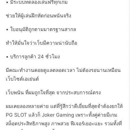
• มีระบบทดลองเล่นฟรีทุกเกม
ช่วยให้ผู้เล่นฝึกหัดก่อนพนันจริง
• ใบอนุมัติถูกตามมาตรฐานสากล
ทำให้มั่นใจว่าเว็บมีความน่านับถือ
• บริการลูกค้า 24 ชั่วโมง
มีคณะทำงานคอยดูแลตลอดเวลา ไม่ต้องรอนานเหมือน
เว็บไซต์เอเย่นต์
เว็บพนัน ที่ผมถูกใจที่สุด จากประสบการณ์ตรง
ผมเคยลองหลายค่าย แต่ที่รู้สึกว่าดีเยี่ยมที่สุดจำต้องยกให้
PG SLOT แล้วก็ Joker Gaming เพราะทั้งคู่ค่ายมีเกม
สล็อตประสิทธิภาพสูง ภาพสวย ฟีเจอร์เยอะแยะ รวมทั้งที่