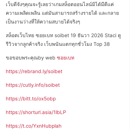
เว็บดีจังๆคุณจะรู้เลยว่าเกมสล็อตออนไลน์มิได้มีดีแค่
ความเพลิดเพลิน แต่มันสามารถสร้างรายได้ และกลาย
เป็นงานว่างที่ให้ความสบายได้จริงๆ
สล็อตเว็บไทย ซอยเบท soibet 19 ธันวา 2026 Staci ดู
รีวิวจากลูกค้าจริง เว็บพนันแตกทุกชั่วโมง Top 38
ขอขอบพระคุณby web
ซอยเบท
https://rebrand.ly/soibet
https://cutly.info/soibet
https://bitt.to/ox5obp
https://shorturl.asia/1IbLP
https://t.co/YxnHubpIah