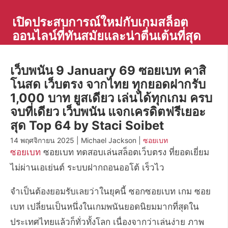
Skip
to
เปิดประสบการณ์ใหม่กับเกมสล็อต
content
ออนไลน์ที่ทันสมัยและน่าตื่นเต้นที่สุด
เว็บพนัน 9 January 69 ซอยเบท คาสิ
โนสด เว็บตรง จากไทย ทุกยอดฝากรับ
1,000 บาท ยูสเดียว เล่นได้ทุกเกม ครบ
จบที่เดียว เว็บพนัน แจกเครดิตฟรีเยอะ
สุด Top 64 by Staci Soibet
14 พฤศจิกายน 2025 | Michael Jackson |
ซอยเบท
ซอยเบท
ซอยเบท ทดสอบเล่นสล็อตเว็บตรง ที่ยอดเยี่ยม
ไม่ผ่านเอเย่นต์ ระบบฝากถอนออโต้ เร็วไว
จำเป็นต้องยอมรับเลยว่าในยุคนี้ ซอกซอยเบท เกม ซอย
เบท เปลี่ยนเป็นหนึ่งในเกมพนันยอดนิยมมากที่สุดใน
ประเทศไทยแล้วก็ทั่วทั้งโลก เนื่องจากว่าเล่นง่าย ภาพ