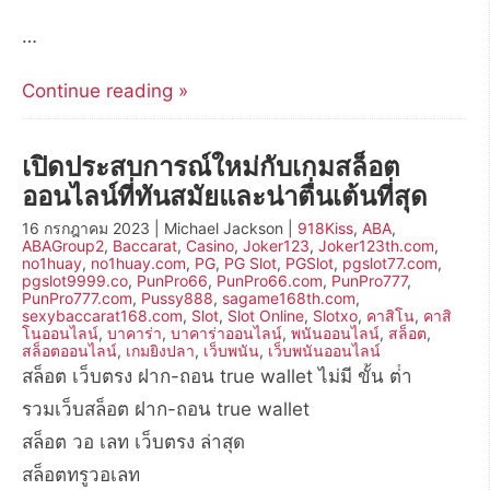
…
Continue reading »
เปิดประสบการณ์ใหม่กับเกมสล็อต
ออนไลน์ที่ทันสมัยและน่าตื่นเต้นที่สุด
16 กรกฎาคม 2023 | Michael Jackson |
918Kiss
,
ABA
,
ABAGroup2
,
Baccarat
,
Casino
,
Joker123
,
Joker123th.com
,
no1huay
,
no1huay.com
,
PG
,
PG Slot
,
PGSlot
,
pgslot77.com
,
pgslot9999.co
,
PunPro66
,
PunPro66.com
,
PunPro777
,
PunPro777.com
,
Pussy888
,
sagame168th.com
,
sexybaccarat168.com
,
Slot
,
Slot Online
,
Slotxo
,
คาสิโน
,
คาสิ
โนออนไลน์
,
บาคาร่า
,
บาคาร่าออนไลน์
,
พนันออนไลน์
,
สล็อต
,
สล็อตออนไลน์
,
เกมยิงปลา
,
เว็บพนัน
,
เว็บพนันออนไลน์
สล็อต เว็บตรง ฝาก-ถอน true wallet ไม่มี ขั้น ต่ํา
รวมเว็บสล็อต ฝาก-ถอน true wallet
สล็อต วอ เลท เว็บตรง ล่าสุด
สล็อตทรูวอเลท