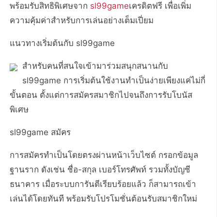
พร้อมรับสิทธิพิเศษจาก
sl99game
เครดิตฟรี เพื่อเพิ่ม
ความคุ้มค่าสำหรับการเล่นอย่างเต็มเปี่ยม
แนวทางเริ่มต้นกับ sl99game
สำหรับคนที่สนใจเข้ามาร่วมสนุกสนานกับ
sl99game การเริ่มต้นใช้งานทำเป็นง่ายเพียงแค่ไม่กี่
ขั้นตอน ตั้งแต่การสมัครสมาชิกไปจนถึงการรับโบนัส
พิเศษ
sl99game สมัคร
การสมัครทำเป็นโดยตรงผ่านหน้าเว็บไซต์ กรอกข้อมูล
ฐานราก ดังเช่น ชื่อ-สกุล เบอร์โทรศัพท์ รวมทั้งบัญชี
ธนาคาร เมื่อระบบการันตีเรียบร้อยแล้ว ก็สามารถเข้า
เล่นได้โดยทันที พร้อมรับโปรโมชั่นต้อนรับสมาชิกใหม่