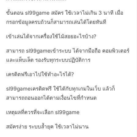
ขั้นตอน sl99game สมัคร ใช้เวลาไม่เกิน 3 นาที เมื่อ
กรอกข้อมูลครบถ้วนก็สามารถเล่นได้โดยทันที
เข้าเล่นได้จากเครื่องใช้ไม้สอยอะไรบ้าง?
สามารถ sl99gameเข้าระบบ ได้จากมือถือ คอมพิวเตอร์
และแท็บเล็ต รองรับทุกระบบปฏิบัติการ
เครดิตฟรีเอาไปใช้ทำอะไรได้?
sl99gameเครดิตฟรี ใช้ได้กับทุกเกมในเว็บ แล้วก็
สามารถถอนออกได้ตามเงื่อนไขที่กำหนด
เหตุผลที่ควรที่จะเลือก sl99game
สมัครง่าย ระบบล้ำยุค ใช้เวลาไม่นาน