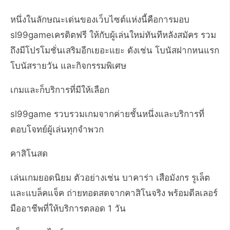
หนึ่งในลักษณะเด่นของเว็บไซต์แห่งนี้คือการมอบ
sl99gameเครดิตฟรี ให้กับผู้เล่นใหม่ทันทีหลังสมัคร รวม
ถึงมีโปรโมชั่นเสริมอีกเยอะแยะ ดังเช่น โบนัสฝากหนแรก
โบนัสรายวัน และกิจกรรมพิเศษ
เกมและก็บริการที่มีให้เลือก
sl99game รวบรวมเกมจากค่ายชั้นหนึ่งและบริการที่
ตอบโจทย์ผู้เล่นทุกจำพวก
คาสิโนสด
เล่นเกมยอดนิยม ตัวอย่างเช่น บาคาร่า เสือมังกร รูเล็ต
และแบล็คแจ็ค ถ่ายทอดสดจากคาสิโนจริง พร้อมดีลเลอร์
มืออาชีพที่ให้บริการตลอด 1 วัน