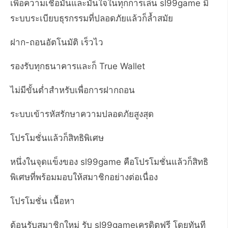
เพื่อความเชื่อมั่นและมั่นใจในทุกการเล่น sl99game มี
ระบบระเบียบธุรกรรมที่ปลอดภัยแล้วก็ล้ำสมัย
ฝาก-ถอนอัตโนมัติ เร็วไว
รองรับทุกธนาคารและก็ True Wallet
ไม่มีขั้นต่ำสำหรับเพื่อการฝากถอน
ระบบเข้ารหัสรักษาความปลอดภัยสูงสุด
โปรโมชั่นแล้วก็สิทธิพิเศษ
หนึ่งในจุดแข็งของ sl99game คือโปรโมชั่นแล้วก็สิทธิ
พิเศษที่พร้อมมอบให้สมาชิกอย่างต่อเนื่อง
โปรโมชั่น เนื้อหา
ต้อนรับสมาชิกใหม่ รับ sl99gameเครดิตฟรี โดยทันที