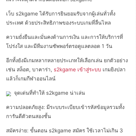
เว็บ s2kgame ได้รับการยินยอมรับจากผู้เล่นทั่วทั้ง
ประเทศ ด้วยประสิทธิภาพของระบบเกมที่ลื่นไหล
ความยั่งยืนและมั่นคงด้านการเงิน และการให้บริการที่
โปร่งใส และมีทีมงานซัพพอร์ตรอดูแลตลอด 1 วัน
อีกทั้งยังมีเกมหลากหลายประเภทให้เลือกเล่น ยกตัวอย่าง
เช่น สล็อต, บาคาร่า,
s2kgame เข้าสู่ระบบ
เกมยิงปลา
แล้วก็เกมกีฬาออนไลน์
จุดเด่นที่ทำให้ s2kgame น่าเล่น
ความปลอดภัยสูง: มีระบบระเบียบเข้ารหัสข้อมูลรวมทั้ง
การันตีตัวตนสองชั้น
สมัครง่าย: ขั้นตอน s2kgame สมัคร ใช้เวลาไม่เกิน 3