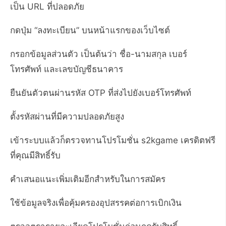
เป็น URL ที่ปลอดภัย
กดปุ่ม “ลงทะเบียน” บนหน้าแรกของเว็บไซต์
กรอกข้อมูลส่วนตัว เป็นต้นว่า ชื่อ-นามสกุล เบอร์
โทรศัพท์ และเลขบัญชีธนาคาร
ยืนยันตัวตนผ่านรหัส OTP ที่ส่งไปยังเบอร์โทรศัพท์
ตั้งรหัสผ่านที่มีความปลอดภัยสูง
เข้าระบบแล้วก็ตรวจทานโปรโมชั่น s2kgame เครดิตฟรี
ที่คุณมีสิทธิ์รับ
คำเสนอแนะเพิ่มเติมอีกสำหรับในการสมัคร
ใช้ข้อมูลจริงเพื่อคุ้มครองอุปสรรคต่อการเบิกเงิน