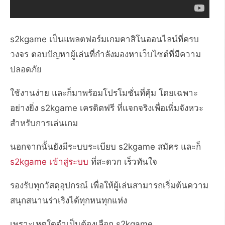
s2kgame เป็นแพลตฟอร์มเกมคาสิโนออนไลน์ที่ครบ
วงจร ตอบปัญหาผู้เล่นที่กำลังมองหาเว็บไซต์ที่มีความ
ปลอดภัย
ใช้งานง่าย และก็มาพร้อมโปรโมชั่นที่คุ้ม โดยเฉพาะ
อย่างยิ่ง s2kgame เครดิตฟรี ที่แจกจริงเพื่อเพิ่มจังหวะ
สำหรับการเล่นเกม
นอกจากนั้นยังมีระบบระเบียบ s2kgame สมัคร และก็
s2kgame เข้าสู่ระบบ
ที่สะดวก เร็วทันใจ
รองรับทุกวัสดุอุปกรณ์ เพื่อให้ผู้เล่นสามารถเริ่มต้นความ
สนุกสนานร่าเริงได้ทุกหนทุกแห่ง
เพราะเหตุใดจำเป็นต้องเลือก s2kgame