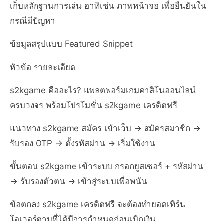
เก็บหลักฐานการเล่น อาทิเช่น ภาพหน้าจอ เพื่อยืนยันใน
กรณีมีปัญหา
ข้อมูลสรุปแบบ Featured Snippet
หัวข้อ รายละเอียด
s2kgame คืออะไร? แพลตฟอร์มเกมคาสิโนออนไลน์
ครบวงจร พร้อมโปรโมชั่น s2kgame เครดิตฟรี
แนวทาง s2kgame สมัคร เข้าเว็บ → สมัครสมาชิก →
รับรอง OTP → ตั้งรหัสผ่าน → เริ่มใช้งาน
ขั้นตอน s2kgame เข้าระบบ กรอกยูสเซอร์ + รหัสผ่าน
→ รับรองตัวตน → เข้าสู่ระบบเพื่อพนัน
ข้อตกลง s2kgame เครดิตฟรี จะต้องทำยอดเทิร์น
โอเวอร์ตามที่ได้มีการกำหนดก่อนเบิกเงิน