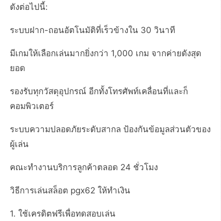
ดังต่อไปนี้:
ระบบฝาก-ถอนอัตโนมัติที่เร็วข้างใน 30 วินาที
มีเกมให้เลือกเล่นมากยิ่งกว่า 1,000 เกม จากค่ายดังสุด
ยอด
รองรับทุกวัสดุอุปกรณ์ อีกทั้งโทรศัพท์เคลื่อนที่และก็
คอมพิวเตอร์
ระบบความปลอดภัยระดับสากล ป้องกันข้อมูลส่วนตัวของ
ผู้เล่น
คณะทำงานบริการลูกค้าตลอด 24 ชั่วโมง
วิธีการเล่นสล็อต pgx62 ให้ทำเงิน
1. ใช้เครดิตฟรีเพื่อทดสอบเล่น