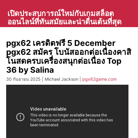
Skip
to
เปิดประสบการณ์ใหม่กับเกมสล็อต
content
ออนไลน์ที่ทันสมัยและน่าตื่นเต้นที่สุด
pgx62 เครดิตฟรี 5 December
pgx62 สมัคร โบนัสออกต่อเนื่องคาสิ
โนสดครบเครื่องสนุกต่อเนื่อง Top
36 by Salina
30 กันยายน 2025 | Michael Jackson |
pgx62game.com