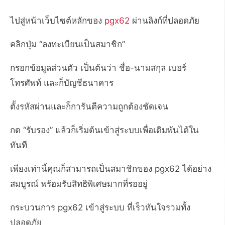
ไปสู่หน้าเว็บไซต์หลักของ
pgx62
ผ่านลิงก์ที่ปลอดภัย
คลิกปุ่ม “ลงทะเบียนเป็นสมาชิก”
กรอกข้อมูลส่วนตัว เป็นต้นว่า ชื่อ-นามสกุล เบอร์
โทรศัพท์ และก็บัญชีธนาคาร
ตั้งรหัสผ่านและก็การันตีความถูกต้องชัดเจน
กด “รับรอง” แล้วก็เริ่มต้นเข้าสู่ระบบเพื่อเดิมพันได้ใน
ทันที
เพียงเท่านี้คุณก็สามารถเป็นสมาชิกของ pgx62 ได้อย่าง
สมบูรณ์ พร้อมรับสิทธิพิเศษมากที่รออยู่
กระบวนการ pgx62 เข้าสู่ระบบ ที่เร็วทันใจรวมทั้ง
ปลอดภัย