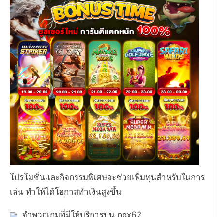
โปรโมชั่นและกิจกรรมพิเศษจะช่วยเพิ่มทุนสำหรับในการ
เล่น ทำให้ได้โอกาสทำเงินสูงขึ้น
จำพวกเกมที่มีให้บริการบน pgx62