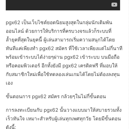
pgx62 เป็นเว็บไซต์ยอดนิยมสูงสุดในกลุ่มนักเดิมพัน
ออนไลน์ ด้วยการให้บริการที่ครบวงจรแล้วก็ระบบที่
ล้ำยุคที่สุดในยุคนี้ ผู้เล่นสามารถเริ่มความสนุกได้โดย
ทันทีแค่เพียงทำ pgx62 สมัคร ที่ใช้เวลาเพียงแต่ไม่กี่นาที
พร้อมเข้าระบบได้ง่ายๆผ่าน pgx62 เข้าระบบ บนมือถือ
หรือคอมพิวเตอร์ อีกทั้งยังมี pgx62 เครดิตฟรี ที่มอบให้
กับสมาชิกใหม่เพื่อใช้ทดลองเล่นเกมได้โดยไม่ต้องลงทุน
เอง
ขั้นตอนการ pgx62 สมัคร กล้วยๆในไม่กี่ขั้นตอน
การลงทะเบียนกับ pgx62 นั้นวางแบบมาให้สบายรวมทั้ง
เร็วทันใจ เหมาะสำหรับผู้เล่นทุกเพศทุกวัย โดยมีขั้นตอน
ดังนี้: