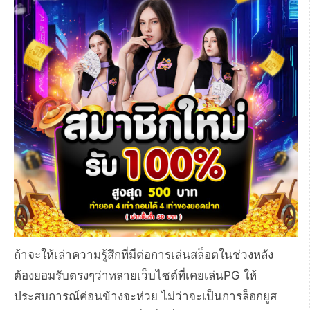
ถ้าจะให้เล่าความรู้สึกที่มีต่อการเล่นสล็อตในช่วงหลัง
ต้องยอมรับตรงๆว่าหลายเว็บไซต์ที่เคยเล่นPG ให้
ประสบการณ์ค่อนข้างจะห่วย ไม่ว่าจะเป็นการล็อกยูส