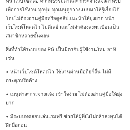
หน้าเว็บไซต์คือ ความธรรมดาและก็กระจ่างแจ้งสำหรับ
เพื่อการใช้งาน ทุกปุ่ม ทุกเมนูถูกวางแบบมาให้รู้เรื่องได้
โดยไม่ต้องอ่านคู่มือหรือดูคลิปแนะนำให้ยุ่งยาก หน้า
เว็บไซต์โหลดไว ไม่ดีเลย์ และไม่จำต้องลงทะเบียนเป็น
สมาชิกหลายขั้นตอน
สิ่งที่ทำให้ระบบของ PG เป็นมิตรกับผู้ใช้งานใหม่ อาทิ
เช่น
• หน้าเว็บไซต์โหลดไว ใช้งานผ่านมือถือก็ลื่น ไม่มี
กระตุกหรือค้าง
• เมนูต่างๆกระจ่างแจ้ง เข้าใจง่าย ไม่ต้องอ่านคู่มือให้ยุ่ง
ยาก
• มีระบบทดสอบเล่นเกมฟรี ช่วยให้ผู้ที่ยังไม่กล้าลงทุนได้
ฝึกมือก่อน