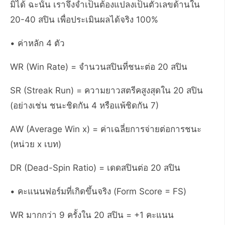
มิได้ ฉะนั้น เราจึงจำเป็นต้องแปลงเป็นตัวเลขด้านใน
20-40 สปิน เพื่อประเมินผลได้จริง 100%
• ค่าหลัก 4 ตัว
WR (Win Rate) = จำนวนสปินที่ชนะต่อ 20 สปิน
SR (Streak Run) = ความยาวสตรีคสูงสุดใน 20 สปิน
(อย่างเช่น ชนะชิดกัน 4 หรือแพ้ชิดกัน 7)
AW (Average Win x) = ค่าเฉลี่ยการจ่ายต่อการชนะ
(หน่วย x เบท)
DR (Dead-Spin Ratio) = เดดสปินต่อ 20 สปิน
• คะแนนฟอร์มที่เกิดขึ้นจริง (Form Score = FS)
WR มากกว่า 9 ครั้งใน 20 สปิน = +1 คะแนน