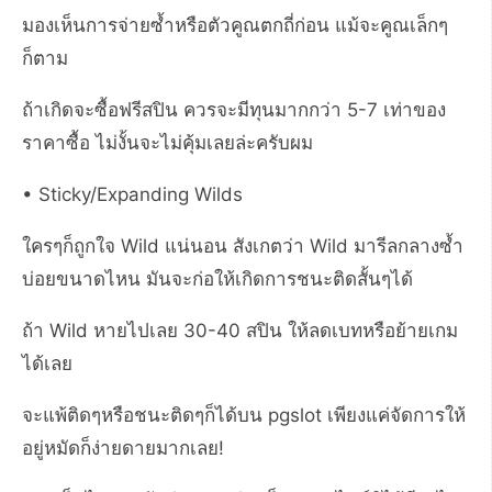
มองเห็นการจ่ายซ้ำหรือตัวคูณตกถี่ก่อน แม้จะคูณเล็กๆ
ก็ตาม
ถ้าเกิดจะซื้อฟรีสปิน ควรจะมีทุนมากกว่า 5-7 เท่าของ
ราคาซื้อ ไม่งั้นจะไม่คุ้มเลยล่ะครับผม
• Sticky/Expanding Wilds
ใครๆก็ถูกใจ Wild แน่นอน สังเกตว่า Wild มารีลกลางซ้ำ
บ่อยขนาดไหน มันจะก่อให้เกิดการชนะติดสั้นๆได้
ถ้า Wild หายไปเลย 30-40 สปิน ให้ลดเบทหรือย้ายเกม
ได้เลย
จะแพ้ติดๆหรือชนะติดๆก็ได้บน pgslot เพียงแค่จัดการให้
อยู่หมัดก็ง่ายดายมากเลย!