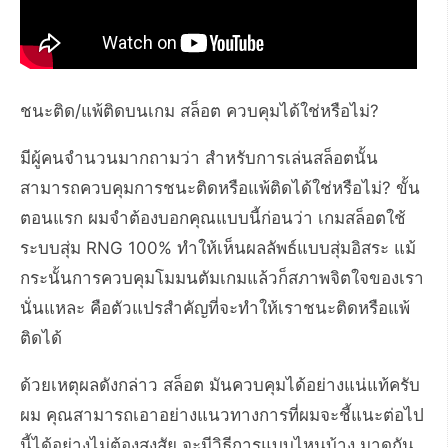
ชนะติด/แพ้ติดบนเกม สล็อต ควบคุมได้ใช่หรือไม่?
มีผู้คนจำนวนมากถามว่า สำหรับการเล่นสล็อตนั้น
สามารถควบคุมการชนะติดหรือแพ้ติดได้ใช่หรือไม่? ขั้น
ตอนแรก ผมจำต้องบอกคุณแบบนี้ก่อนว่า เกมสล็อตใช้
ระบบสุ่ม RNG 100% ทำให้เห็นผลลัพธ์แบบสุ่มอิสระ แม้
กระนั้นการควบคุมโมมนตัมเกมแล้วก็สภาพจิตใจของเรา
นั่นแหละ คือตัวแปรสำคัญที่จะทำให้เราชนะติดหรือแพ้
ติดได้
ด้วยเหตุผลดังกล่าว สล็อต มันควบคุมได้อย่างแน่แท้ครับ
ผม คุณสามารถเอาอย่างแนวทางการที่ผมจะชี้แนะต่อไป
นี้ได้อย่างไม่ต้องสงสัย จะมีวิธีการแบบไหนบ้าง มาดูกัน