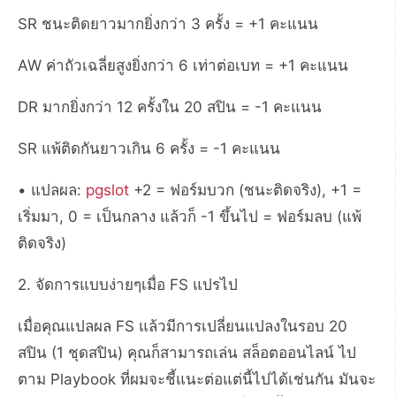
SR ชนะติดยาวมากยิ่งกว่า 3 ครั้ง = +1 คะแนน
AW ค่าถัวเฉลี่ยสูงยิ่งกว่า 6 เท่าต่อเบท = +1 คะแนน
DR มากยิ่งกว่า 12 ครั้งใน 20 สปิน = -1 คะแนน
SR แพ้ติดกันยาวเกิน 6 ครั้ง = -1 คะแนน
• แปลผล:
pgslot
+2 = ฟอร์มบวก (ชนะติดจริง), +1 =
เริ่มมา, 0 = เป็นกลาง แล้วก็ -1 ขึ้นไป = ฟอร์มลบ (แพ้
ติดจริง)
2. จัดการแบบง่ายๆเมื่อ FS แปรไป
เมื่อคุณแปลผล FS แล้วมีการเปลี่ยนแปลงในรอบ 20
สปิน (1 ชุดสปิน) คุณก็สามารถเล่น สล็อตออนไลน์ ไป
ตาม Playbook ที่ผมจะชี้แนะต่อแต่นี้ไปได้เช่นกัน มันจะ